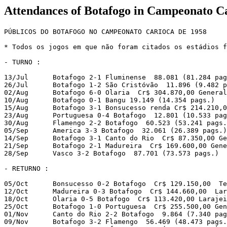
Attendances of Botafogo in Campeonato C
PÚBLICOS DO BOTAFOGO NO CAMPEONATO CARIOCA DE 1958

* Todos os jogos em que não foram citados os estádios f
- TURNO :

13/Jul      Botafogo 2-1 Fluminense  88.081 (81.284 pag
26/Jul      Botafogo 1-2 São Cristóvão  11.896 (9.482 p
02/Aug      Botafogo 6-0 Olaria  Cr$ 304.870,00 General
10/Aug      Botafogo 0-1 Bangu 19.149 (14.354 pags.)

15/Aug      Botafogo 3-1 Bonsucesso renda Cr$ 214.210,0
23/Aug      Portuguesa 0-4 Botafogo  12.801 (10.533 pag
30/Aug      Flamengo 2-2 Botafogo  60.523 (53.241 pags.
05/Sep      America 3-3 Botafogo  32.061 (26.389 pags.)

14/Sep      Botafogo 3-1 Canto do Rio  Cr$ 87.350,00 Ge
21/Sep      Botafogo 2-1 Madureira  Cr$ 169.600,00 Gene
28/Sep      Vasco 3-2 Botafogo  87.701 (73.573 pags.) 

- RETURNO :

05/Oct      Bonsucesso 0-2 Botafogo  Cr$ 129.150,00  Te
12/Oct      Madureira 0-3 Botafogo  Cr$ 144.660,00  Lar
18/Oct      Olaria 0-5 Botafogo  Cr$ 113.420,00 Larajei
25/Oct      Botafogo 1-0 Portuguesa  Cr$ 255.500,00 Gen
01/Nov      Canto do Rio 2-2 Botafogo  9.864 (7.340 pag
09/Nov      Botafogo 3-2 Flamengo  56.469 (48.473 pags.