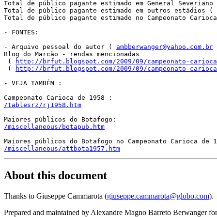
Total de público pagante estimado em General Severiano 
Total de público pagante estimado em outros estádios ( 
Total de público pagante estimado no Campeonato Carioca
- FONTES: 

- Arquivo pessoal do autor ( 
ambberwanger@yahoo.com.br
 
Blog do Marcão - rendas mencionadas

 ( 
http://brfut.blogspot.com/2009/09/campeonato-carioca
 ( 
http://brfut.blogspot.com/2009/09/campeonato-carioca
- VEJA TAMBÉM :

/tablesrz/rj1958.htm
/miscellaneous/botapub.htm
/miscellaneous/attbota1957.htm
About this document
Thanks to Giuseppe Cammarota (
giuseppe.cammarota@globo.com
).
Prepared and maintained by Alexandre Magno Barreto Berwanger fo