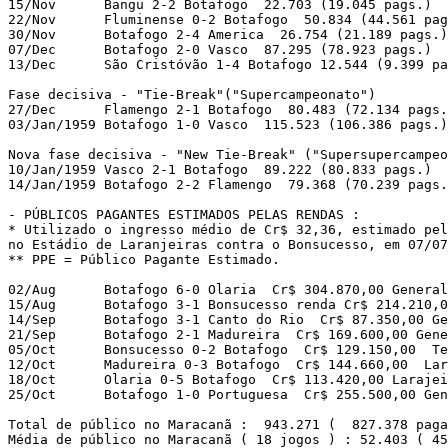
15/Nov      Bangu 2-2 Botafogo  22.703 (19.045 pags.)

22/Nov      Fluminense 0-2 Botafogo  50.834 (44.561 pag
30/Nov      Botafogo 2-4 America  26.754 (21.189 pags.)

07/Dec      Botafogo 2-0 Vasco  87.295 (78.923 pags.)

13/Dec      São Cristóvão 1-4 Botafogo 12.544 (9.399 pa
Fase decisiva - "Tie-Break"("Supercampeonato")

27/Dec      Flamengo 2-1 Botafogo  80.483 (72.134 pags.
03/Jan/1959 Botafogo 1-0 Vasco  115.523 (106.386 pags.)

Nova fase decisiva - "New Tie-Break" ("Supersupercampeo
10/Jan/1959 Vasco 2-1 Botafogo  89.222 (80.833 pags.)

14/Jan/1959 Botafogo 2-2 Flamengo  79.368 (70.239 pags.
- PÚBLICOS PAGANTES ESTIMADOS PELAS RENDAS :

* Utilizado o ingresso médio de Cr$ 32,36, estimado pel
no Estádio de Laranjeiras contra o Bonsucesso, em 07/07
** PPE = Público Pagante Estimado.

02/Aug      Botafogo 6-0 Olaria  Cr$ 304.870,00 General
15/Aug      Botafogo 3-1 Bonsucesso renda Cr$ 214.210,0
14/Sep      Botafogo 3-1 Canto do Rio  Cr$ 87.350,00 Ge
21/Sep      Botafogo 2-1 Madureira  Cr$ 169.600,00 Gene
05/Oct      Bonsucesso 0-2 Botafogo  Cr$ 129.150,00  Te
12/Oct      Madureira 0-3 Botafogo  Cr$ 144.660,00  Lar
18/Oct      Olaria 0-5 Botafogo  Cr$ 113.420,00 Larajei
25/Oct      Botafogo 1-0 Portuguesa  Cr$ 255.500,00 Gen
Total de público no Maracanã :  943.271 (  827.378 paga
Média de público no Maracanã ( 18 jogos ) : 52.403 ( 45