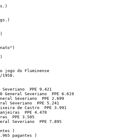
s.)  

gs.)

)

nato")

) 

o jogo do Fluminense 

/1958. 

 Severiano  PPE 9.421

0 General Severiano  PPE 6.619

neral Severiano  PPE 2.699 

ral Severiano  PPE 5.241

ixeira de Castro  PPE 3.991 

anjeiras  PPE 4.470 

ras  PPE 3.505

eral Severiano  PPE 7.895 

ntes )

.965 pagantes )
