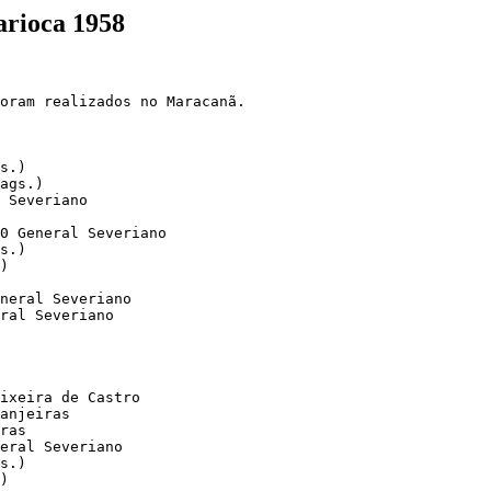
arioca 1958
oram realizados no Maracanã.

s.)

ags.) 

 Severiano

0 General Severiano

s.)

)

neral Severiano 

ral Severiano 

ixeira de Castro

anjeiras 

ras

eral Severiano

s.) 

)
