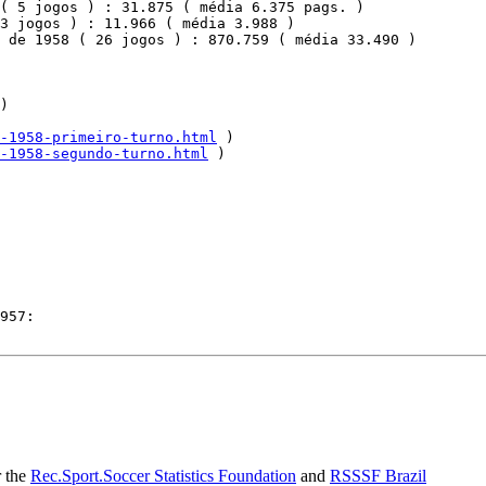
( 5 jogos ) : 31.875 ( média 6.375 pags. )

3 jogos ) : 11.966 ( média 3.988 )

 de 1958 ( 26 jogos ) : 870.759 ( média 33.490 )

)

-1958-primeiro-turno.html
 )

-1958-segundo-turno.html
 )

r the
Rec.Sport.Soccer Statistics Foundation
and
RSSSF Brazil