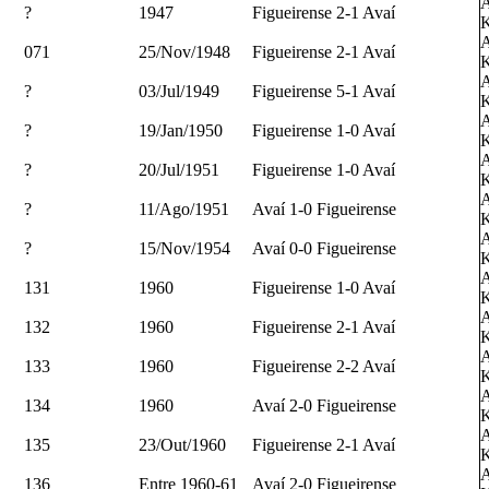
A
?
1947
Figueirense 2-1 Avaí
K
A
071
25/Nov/1948
Figueirense 2-1 Avaí
K
A
?
03/Jul/1949
Figueirense 5-1 Avaí
K
A
?
19/Jan/1950
Figueirense 1-0 Avaí
K
A
?
20/Jul/1951
Figueirense 1-0 Avaí
K
A
?
11/Ago/1951
Avaí 1-0 Figueirense
K
A
?
15/Nov/1954
Avaí 0-0 Figueirense
K
A
131
1960
Figueirense 1-0 Avaí
K
A
132
1960
Figueirense 2-1 Avaí
K
A
133
1960
Figueirense 2-2 Avaí
K
A
134
1960
Avaí 2-0 Figueirense
K
A
135
23/Out/1960
Figueirense 2-1 Avaí
K
A
136
Entre 1960-61
Avaí 2-0 Figueirense