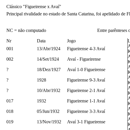
Clássico "Figueirense x Avaí"
Principal rivalidade no estado de Santa Catarina, foi apelidado de F
NC = não computado
Entre parênteses 
Nr
Data
Jogo
L
A
001
13/Abr/1924
Figueirense 4-3 Avaí
K
A
002
14/Set/1924
Avaí - Figueirense
K
A
?
18/Dez/1927
Avaí 1-0 Figueirense
K
A
?
1928
Figueirense 9-3 Avaí
K
A
?
10/Abr/1932
Figueirense 2-1 Avaí
K
A
017
1932
Figueirense 1-1 Avaí
K
A
018
05/Jun/1932
Figueirense 3-3 Avaí
K
A
019
13/Nov/1932
Avaí 3-1 Figueirense
K
A