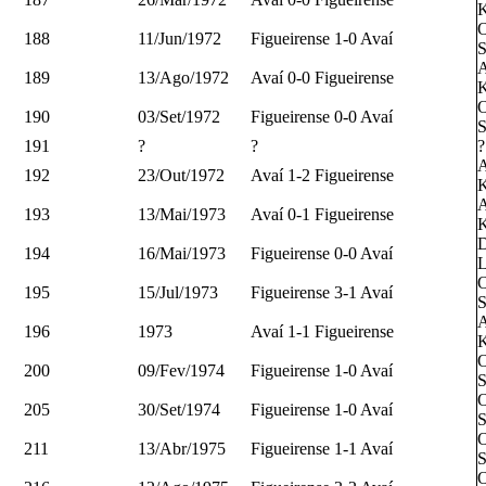
K
O
188
11/Jun/1972
Figueirense 1-0 Avaí
S
A
189
13/Ago/1972
Avaí 0-0 Figueirense
K
O
190
03/Set/1972
Figueirense 0-0 Avaí
S
191
?
?
?
A
192
23/Out/1972
Avaí 1-2 Figueirense
K
A
193
13/Mai/1973
Avaí 0-1 Figueirense
K
D
194
16/Mai/1973
Figueirense 0-0 Avaí
L
O
195
15/Jul/1973
Figueirense 3-1 Avaí
S
A
196
1973
Avaí 1-1 Figueirense
K
O
200
09/Fev/1974
Figueirense 1-0 Avaí
S
O
205
30/Set/1974
Figueirense 1-0 Avaí
S
O
211
13/Abr/1975
Figueirense 1-1 Avaí
S
O