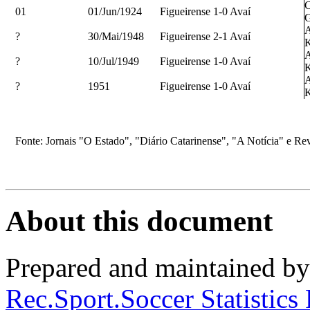
01
01/Jun/1924
Figueirense 1-0 Avaí
G
A
?
30/Mai/1948
Figueirense 2-1 Avaí
K
A
?
10/Jul/1949
Figueirense 1-0 Avaí
K
A
?
1951
Figueirense 1-0 Avaí
K
Fonte
: Jornais "O Estado", "Diário Catarinense", "A Notícia" e Rev
About this document
Prepared and maintained b
Rec.Sport.Soccer Statistics