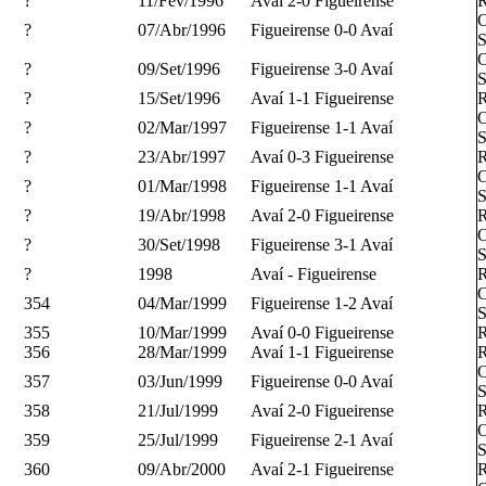
?
11/Fev/1996
Avaí 2-0 Figueirense
R
O
?
07/Abr/1996
Figueirense 0-0 Avaí
S
O
?
09/Set/1996
Figueirense 3-0 Avaí
S
?
15/Set/1996
Avaí 1-1 Figueirense
R
O
?
02/Mar/1997
Figueirense 1-1 Avaí
S
?
23/Abr/1997
Avaí 0-3 Figueirense
R
O
?
01/Mar/1998
Figueirense 1-1 Avaí
S
?
19/Abr/1998
Avaí 2-0 Figueirense
R
O
?
30/Set/1998
Figueirense 3-1 Avaí
S
?
1998
Avaí - Figueirense
R
O
354
04/Mar/1999
Figueirense 1-2 Avaí
S
355
10/Mar/1999
Avaí 0-0 Figueirense
R
356
28/Mar/1999
Avaí 1-1 Figueirense
R
O
357
03/Jun/1999
Figueirense 0-0 Avaí
S
358
21/Jul/1999
Avaí 2-0 Figueirense
R
O
359
25/Jul/1999
Figueirense 2-1 Avaí
S
360
09/Abr/2000
Avaí 2-1 Figueirense
R