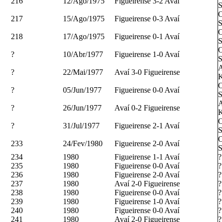
216
12/Ago/1975
Figueirense 3-2 Avaí
S
O
217
15/Ago/1975
Figueirense 0-3 Avaí
S
O
218
17/Ago/1975
Figueirense 0-1 Avaí
S
O
?
10/Abr/1977
Figueirense 1-0 Avaí
S
A
?
22/Mai/1977
Avaí 3-0 Figueirense
K
O
?
05/Jun/1977
Figueirense 0-0 Avaí
S
A
?
26/Jun/1977
Avaí 0-2 Figueirense
K
O
?
31/Jul/1977
Figueirense 2-1 Avaí
S
O
233
24/Fev/1980
Figueirense 2-0 Avaí
S
234
1980
Figueirense 1-1 Avaí
?
235
1980
Figueirense 0-0 Avaí
?
236
1980
Figueirense 2-0 Avaí
?
237
1980
Avaí 2-0 Figueirense
?
238
1980
Figueirense 0-0 Avaí
?
239
1980
Figueirense 1-0 Avaí
?
240
1980
Figueirense 0-0 Avaí
?
241
1980
Avaí 2-0 Figueirense
?