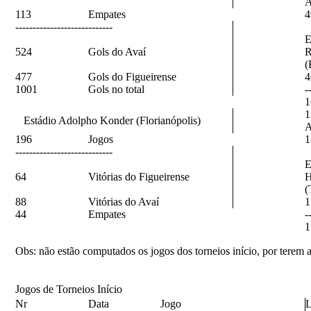
A
113
Empates
4
----------------------------
E
524
Gols do Avaí
R
(
477
Gols do Figueirense
4
1001
Gols no total
-
1
1
Estádio Adolpho Konder (Florianópolis)
A
196
Jogos
1
----------------------------
E
64
Vitórias do Figueirense
H
(
88
Vitórias do Avaí
1
44
Empates
-
1
Obs
: não estão computados os jogos dos torneios início, por terem
Jogos de Torneios Início
Nr
Data
Jogo
L