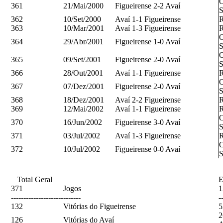
O
361
21/Mai/2000
Figueirense 2-2 Avaí
S
362
10/Set/2000
Avaí 1-1 Figueirense
R
363
10/Mar/2001
Avaí 1-3 Figueirense
R
O
364
29/Abr/2001
Figueirense 1-0 Avaí
S
O
365
09/Set/2001
Figueirense 2-0 Avaí
S
366
28/Out/2001
Avaí 1-1 Figueirense
R
O
367
07/Dez/2001
Figueirense 2-0 Avaí
S
368
18/Dez/2001
Avaí 2-2 Figueirense
R
369
12/Mai/2002
Avaí 1-1 Figueirense
R
O
370
16/Jun/2002
Figueirense 3-0 Avaí
S
371
03/Jul/2002
Avaí 1-3 Figueirense
R
O
372
10/Jul/2002
Figueirense 0-0 Avaí
S
Total Geral
E
371
Jogos
1
----------------------------
-
132
Vitórias do Figueirense
5
2
126
Vitórias do Avaí