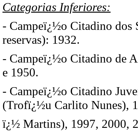
Categorias Inferiores:
- Campeï¿½o Citadino dos 
reservas): 1932.
- Campeï¿½o Citadino de As
e 1950.
- Campeï¿½o Citadino Juven
(Trofï¿½u Carlito Nunes), 
ï¿½
Martins), 1997, 2000, 