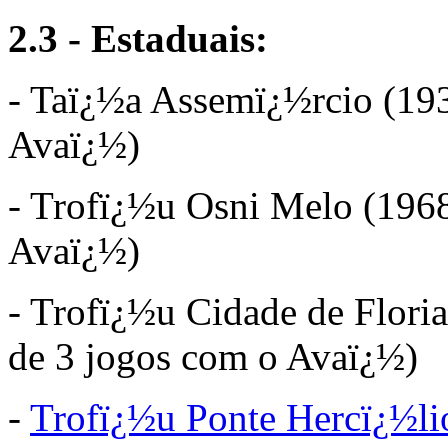
2.3 - Estaduais:
- Taï¿½a Assemï¿½rcio (193
Avaï¿½)
- Trofï¿½u Osni Melo (1968
Avaï¿½)
- Trofï¿½u Cidade de Flori
de 3 jogos com o Avaï¿½)
-
Trofï¿½u Ponte Hercï¿½li