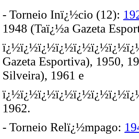
- Torneio Inï¿½cio (12):
19
1948 (Taï¿½a Gazeta Esport
ï¿½ï¿½ï¿½ï¿½ï¿½ï¿½ï¿½ï¿
Gazeta Esportiva), 1950, 1
Silveira)
, 1961 e
ï¿½ï¿½ï¿½ï¿½ï¿½ï¿½ï¿½ï¿
1962.
- Torneio Relï¿½mpago:
19