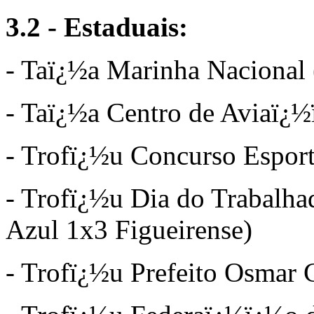
3.2 - Estaduais:
- Taï¿½a Marinha Nacional 
- Taï¿½a Centro de Aviaï¿
- Trofï¿½u Concurso Esport
- Trofï¿½u Dia do Trabalh
Azul 1x3 Figueirense)
- Trofï¿½u Prefeito Osmar