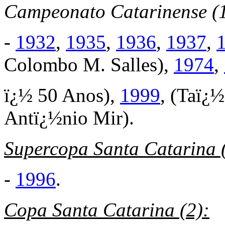
Campeonato Catarinense (
-
1932
,
1935
,
1936
,
1937
,
Colombo M. Salles),
1974
,
ï¿½
50 Anos),
1999
,
(Taï¿½
Antï¿½nio Mir).
Supercopa Santa Catarina 
-
1996
.
Copa Santa Catarina (2):