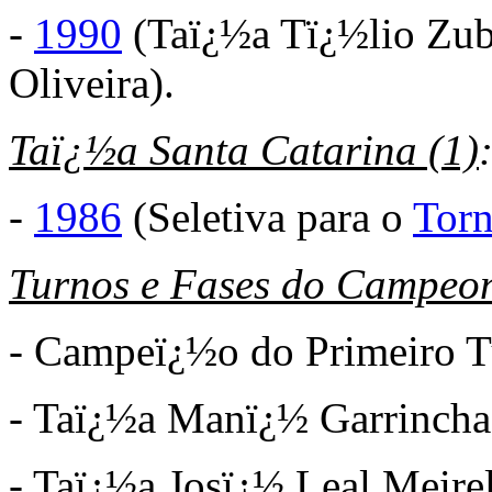
-
1990
(Taï¿½a Tï¿½lio Zub
Oliveira).
Taï¿½a Santa Catarina (1)
-
1986
(Seletiva para o
Torn
Turnos e Fases do Campeon
- Campeï¿½o do Primeiro T
- Taï¿½a Manï¿½ Garrinch
- Taï¿½a Josï¿½ Leal Meire