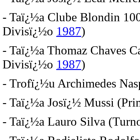
- Taï¿½a Clube Blondin 10
Divisï¿½o
1987
)
- Taï¿½a Thomaz Chaves Ca
Divisï¿½o
1987
)
- Trofï¿½u Archimedes Nas
- Taï¿½a Josï¿½ Mussi (Pr
- Taï¿½a Lauro Silva (Turn