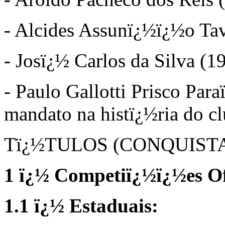
- Alcides Assunï¿½ï¿½o Ta
- Josï¿½ Carlos da Silva (
- Paulo Gallotti Prisco Par
mandato na histï¿½ria do cl
Tï¿½TULOS (CONQUIST
1 ï¿½ Competiï¿½ï¿½es Of
1.1 ï¿½ Estaduais: