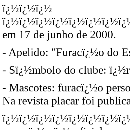
ï¿½ï¿½ï¿½
ï¿½ï¿½ï¿½ï¿½ï¿½ï¿½ï¿½ï¿
em 17 de junho de 2000.
- Apelido: "Furacï¿½o do Es
- Sï¿½mbolo do clube: ï¿½rv
- Mascotes: furacï¿½o perso
Na revista placar foi public
ï¿½ï¿½ï¿½ï¿½ï¿½ï¿½ï¿½ï