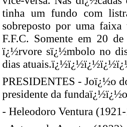
vice-versa. Nas dï¿½cadas 
tinha um fundo com listr
sobreposto por uma faixa 
F.F.C. Somente em 20 de 
ï¿½rvore sï¿½mbolo no dis
dias atuais.
ï¿½ï¿½ï¿½ï¿½ï¿
PRESIDENTES
- Joï¿½o d
presidente da fundaï¿½ï¿½o
- Heleodoro Ventura (1921