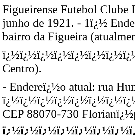
Figueirense Futebol Clube
junho de 1921.
- 1ï¿½ Ende
bairro da Figueira (atualm
ï¿½ï¿½ï¿½ï¿½ï¿½ï¿½ï¿½ï
Centro).
- Endereï¿½o atual: r
ua Hum
ï¿½ï¿½ï¿½ï¿½ï¿½ï¿½ï¿½ï¿
CEP 88070-730 Florianï¿½
ï¿½ï¿½ï¿½ï¿½ï¿½ï¿½ï¿½ï