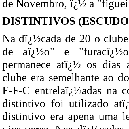
de Novembro, ï¿½ a "figuei
DISTINTIVOS (ESCUDO
Na dï¿½cada de 20 o clube
de aï¿½o" e "furacï¿½o
permanece atï¿½ os dias a
clube era semelhante ao do
F-F-C entrelaï¿½adas na c
distintivo foi utilizado 
distintivo era apena uma l