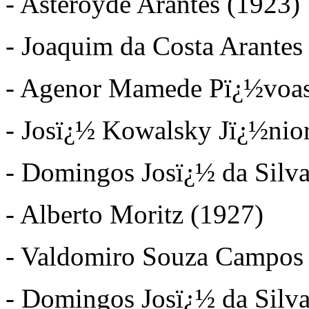
- Asteroyde Arantes (1923)
- Joaquim da Costa Arantes
- Agenor Mamede Pï¿½voas
- Josï¿½ Kowalsky Jï¿½nio
- Domingos Josï¿½ da Silva
- Alberto Moritz (1927)
- Valdomiro Souza Campos
- Domingos Josï¿½ da Silva