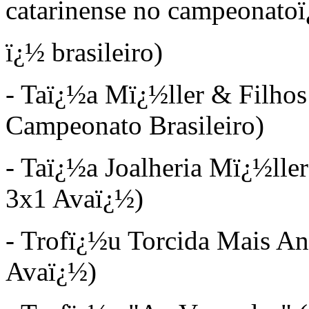
catarinense no campeonato
ï¿½
brasileiro)
- Taï¿½a Mï¿½ller & Filhos
Campeonato Brasileiro)
- Taï¿½a Joalheria Mï¿½ller
3x1 Avaï¿½)
- Trofï¿½u Torcida Mais An
Avaï¿½)