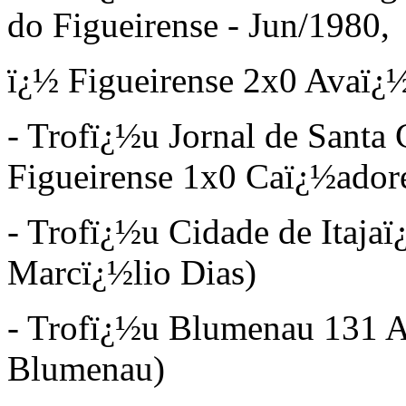
do Figueirense - Jun/1980,
ï¿½
Figueirense 2x0 Avaï¿
- Trofï¿½u Jornal de Santa 
Figueirense 1x0 Caï¿½ador
- Trofï¿½u Cidade de Itaja
Marcï¿½lio Dias)
- Trofï¿½u Blumenau 131 A
Blumenau)