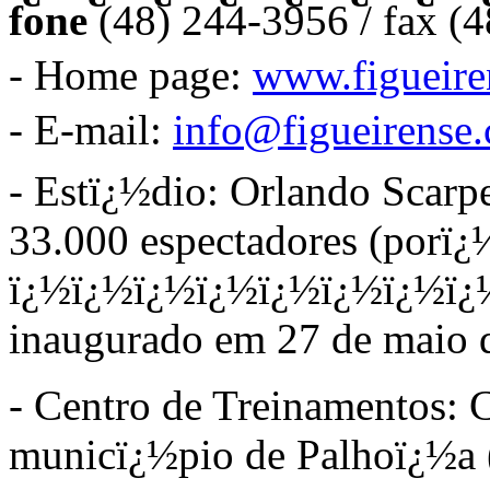
fone
(48) 244-3956 / fax (
- Home page:
www.figueire
- E-mail:
info@figueirense
- Estï¿½dio:
Orlando Scarpe
33.000 espectadores (porï
ï¿½ï¿½ï¿½ï¿½ï¿½ï¿½ï¿½ï
inaugurado em 27 de maio 
- Centro de Treinamentos: 
municï¿½pio de Palhoï¿½a (