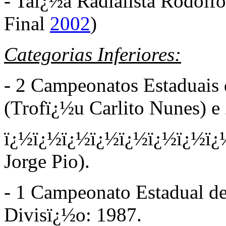
- Taï¿½a Radialista Rodolf
Final
2002
)
Categorias Inferiores:
- 2 Campeonatos Estaduais 
(Trofï¿½u Carlito Nunes) e
ï¿½ï¿½ï¿½ï¿½ï¿½ï¿½ï¿½ï¿
Jorge Pio).
- 1 Campeonato Estadual de
Divisï¿½o: 1987.