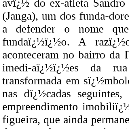
avï¿½ do ex-atleta Sandro 
(Janga), um dos funda-dore
a defender o nome qu
fundaï¿½ï¿½o. A razï¿½
aconteceram no bairro da F
imedi-aï¿½ï¿½es da r
transformada em sï¿½mbolo
nas dï¿½cadas seguintes
empreendimento imobiliï¿½
figueira, que ainda perman