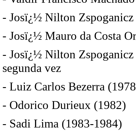
- Josï¿½ Nilton Zspoganicz
- Josï¿½ Mauro da Costa Or
- Josï¿½ Nilton Zspoganicz
segunda vez
- Luiz Carlos Bezerra (197
- Odorico Durieux (1982)
- Sadi Lima (1983-1984)