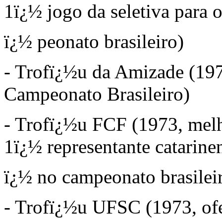
1ï¿½ jogo da seletiva para 
ï¿½
peonato brasileiro)
- Trofï¿½u da Amizade (1973
Campeonato Brasileiro)
- Trofï¿½u FCF (1973, melh
1ï¿½ representante catarine
ï¿½
no campeonato brasilei
- Trofï¿½u UFSC (1973, ofe