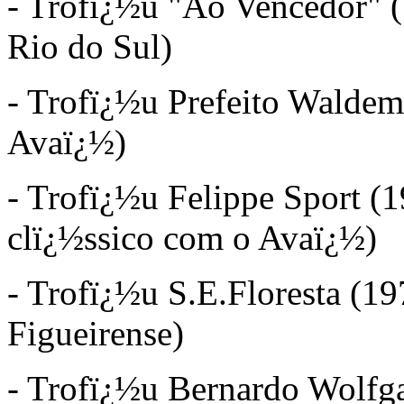
- Trofï¿½u "Ao Vencedor" (
Rio do Sul)
- Trofï¿½u Prefeito Waldem
Avaï¿½)
- Trofï¿½u Felippe Sport (1
clï¿½ssico com o Avaï¿½)
- Trofï¿½u S.E.Floresta (1
Figueirense)
- Trofï¿½u Bernardo Wolfg