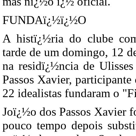
mas nï¿½o ï¿½ oficial.
FUNDAï¿½ï¿½O
A histï¿½ria do clube com
tarde de um domingo, 12 d
na residï¿½ncia de Ulisses
Passos Xavier, participante
22 idealistas fundaram o "F
Joï¿½o dos Passos Xavier fo
pouco tempo depois substi