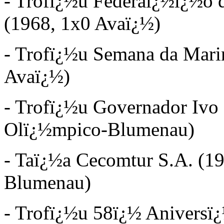
- Trofï¿½u Federaï¿½ï¿½o 
(1968, 1x0 Avaï¿½)
- Trofï¿½u Semana da Mari
Avaï¿½)
- Trofï¿½u Governador Ivo 
Olï¿½mpico-Blumenau)
- Taï¿½a Cecomtur S.A. (19
Blumenau)
- Trofï¿½u 58ï¿½ Aniversï¿