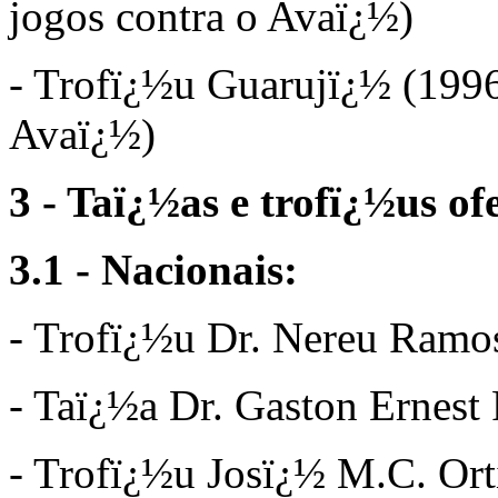
jogos contra o Avaï¿½)
- Trofï¿½u Guarujï¿½ (1996
Avaï¿½)
3 - Taï¿½as e trofï¿½us of
3.1 - Nacionais:
- Trofï¿½u Dr. Nereu Ramo
- Taï¿½a Dr. Gaston Ernest
- Trofï¿½u Josï¿½ M.C. Ort