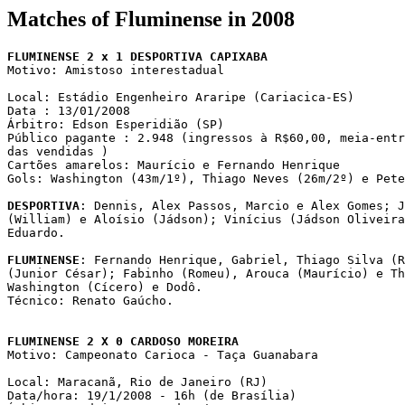
Matches of Fluminense in 2008
FLUMINENSE 2 x 1 DESPORTIVA CAPIXABA

Motivo: Amistoso interestadual

Local: Estádio Engenheiro Araripe (Cariacica-ES)

Data : 13/01/2008

Árbitro: Edson Esperidião (SP)

Público pagante : 2.948 (ingressos à R$60,00, meia-entr
das vendidas )

Cartões amarelos: Maurício e Fernando Henrique 

Gols: Washington (43m/1º), Thiago Neves (26m/2º) e Pete
DESPORTIVA
: Dennis, Alex Passos, Marcio e Alex Gomes; J
(William) e Aloísio (Jádson); Vinícius (Jádson Oliveira
Eduardo.

FLUMINENSE
: Fernando Henrique, Gabriel, Thiago Silva (R
(Junior César); Fabinho (Romeu), Arouca (Maurício) e Th
Washington (Cícero) e Dodô.

Técnico: Renato Gaúcho. 

FLUMINENSE 2 X 0 CARDOSO MOREIRA

Motivo: Campeonato Carioca - Taça Guanabara

Local: Maracanã, Rio de Janeiro (RJ)

Data/hora: 19/1/2008 - 16h (de Brasília)
