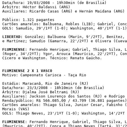
Data/hora: 19/03/2008 - 19h30min (de Brasília)

Árbitro: Héctor Baldassi (ARG)

Auxiliares: Ricardo Casas (ARG) e Hernán Maidana (ARG)

Público: 1.321 pagantes

Cartões amarelos: Balbuena, Robles (LIB); Gabriel, Conc
GOLS: Samudio, 29'/1ºT (1-0); Washington, 40'/1ºT (1-1)
LIBERTAD:
 González; Balbuena (Marín, 9'/2ºT), Benítez, 
e Martínez; Samudio (Gamarra, 22'/2ºT) e Olivera (Cueva
FLUMINENSE
: Fernando Henrique; Gabriel, Thiago Silva, L
(Roger, 34'/2ºT); Ygor, Arouca (Maurício, 22'/2ºT), Con
Cícero e Washington. Técnico: Renato Gaúcho.

FLUMINENSE 2 X 1 VASCO

Motivo: Campeonato Carioca - Taça Rio

Estádio: Maracanã, Rio de Janeiro (RJ)

Data/hora: 23/3/2008 - 18h10min (de Brasília)

Árbitro: Djalma José Beltrami (RJ)

Auxiliares: Jackson Lourenço dos Santos (RJ) e Rodrigo 
Renda/público: R$ 566.085,00 / 43.709 (36.881 pagantes)

Cartões amarelos: Thiago Silva, Junior Cesar, Fabinho (
Morais (VAS)

GOLS: Thiago Neves, 23'/1ºT (1-0); Washington, 14'/2ºT 
FLUMINENSE
: Fernando Henrique, Gabriel, Thiago Silva, L
(Maurício, 40'/2ºT), Conca e Thiago Neves (Tartá, 31'/2