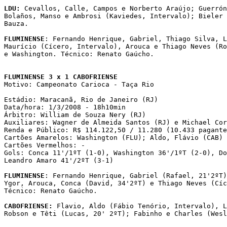
LDU:
 Cevallos, Calle, Campos e Norberto Araújo; Guerrón
Bolaños, Manso e Ambrosi (Kaviedes, Intervalo); Bieler 
Bauza.

FLUMINENSE
: Fernando Henrique, Gabriel, Thiago Silva, L
Maurício (Cícero, Intervalo), Arouca e Thiago Neves (Ro
e Washington. Técnico: Renato Gaúcho.

FLUMINENSE 3 x 1 CABOFRIENSE

Motivo: Campeonato Carioca - Taça Rio

Estádio: Maracanã, Rio de Janeiro (RJ)

Data/hora: 1/3/2008 - 18h10min

Árbitro: William de Souza Nery (RJ)

Auxiliares: Wagner de Almeida Santos (RJ) e Michael Cor
Renda e Público: R$ 114.122,50 / 11.280 (10.433 pagante
Cartões Amarelos: Washington (FLU); Aldo, Flávio (CAB)

Cartões Vermelhos: -

Gols: Conca 11'/1ºT (1-0), Washington 36'/1ºT (2-0), Do
Leandro Amaro 41'/2ºT (3-1)

FLUMINENSE
: Fernando Henrique, Gabriel (Rafael, 21'2ºT)
Ygor, Arouca, Conca (David, 34'2ºT) e Thiago Neves (Cíc
Técnico: Renato Gaúcho.

CABOFRIENSE:
 Flavio, Aldo (Fábio Tenório, Intervalo), L
Robson e Têti (Lucas, 20' 2ºT); Fabinho e Charles (Wesl