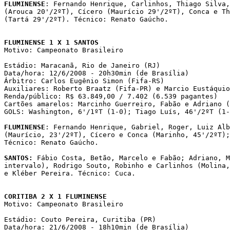
FLUMINENSE
: Fernando Henrique, Carlinhos, Thiago Silva,
(Arouca 20'/2ºT), Cícero (Maurício 29'/2ºT), Conca e Th
(Tartá 29'/2ºT). Técnico: Renato Gaúcho. 

FLUMINENSE 1 X 1 SANTOS

Motivo: Campeonato Brasileiro

Estádio: Maracanã, Rio de Janeiro (RJ)

Data/hora: 12/6/2008 - 20h30min (de Brasília)

Árbitro: Carlos Eugênio Simon (Fifa-RS)

Auxiliares: Roberto Braatz (Fifa-PR) e Marcio Eustáquio
Renda/público: R$ 63.849,00 / 7.402 (6.539 pagantes)

Cartões amarelos: Marcinho Guerreiro, Fabão e Adriano (
GOLS: Washington, 6'/1ºT (1-0); Tiago Luís, 46'/2ºT (1-
FLUMINENSE
: Fernando Henrique, Gabriel, Roger, Luiz Alb
(Maurício, 23'/2ºT), Cícero e Conca (Marinho, 45'/2ºT);
Técnico: Renato Gaúcho.

SANTOS:
 Fábio Costa, Betão, Marcelo e Fabão; Adriano, M
intervalo), Rodrigo Souto, Robinho e Carlinhos (Molina,
e Kléber Pereira. Técnico: Cuca.

CORITIBA 2 X 1 FLUMINENSE

Motivo: Campeonato Brasileiro

Estádio: Couto Pereira, Curitiba (PR)

Data/hora: 21/6/2008 - 18h10min (de Brasília)
