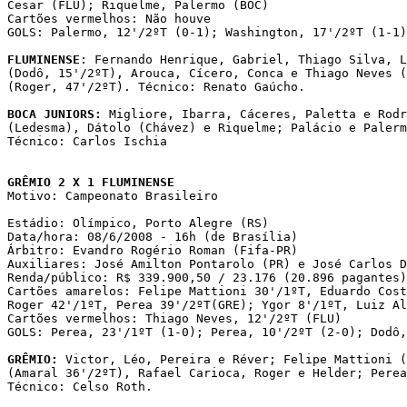
Cesar (FLU); Riquelme, Palermo (BOC)

Cartões vermelhos: Não houve

GOLS: Palermo, 12'/2ºT (0-1); Washington, 17'/2ºT (1-1)
FLUMINENSE
: Fernando Henrique, Gabriel, Thiago Silva, L
(Dodô, 15'/2ºT), Arouca, Cícero, Conca e Thiago Neves (
(Roger, 47'/2ºT). Técnico: Renato Gaúcho.

BOCA JUNIORS: 
Migliore, Ibarra, Cáceres, Paletta e Rodr
(Ledesma), Dátolo (Chávez) e Riquelme; Palácio e Palerm
Técnico: Carlos Ischia

GRÊMIO 2 X 1 FLUMINENSE

Motivo: Campeonato Brasileiro

Estádio: Olímpico, Porto Alegre (RS)

Data/hora: 08/6/2008 - 16h (de Brasília)

Árbitro: Evandro Rogério Roman (Fifa-PR)

Auxiliares: José Amilton Pontarolo (PR) e José Carlos D
Renda/público: R$ 339.900,50 / 23.176 (20.896 pagantes)

Cartões amarelos: Felipe Mattioni 30'/1ºT, Eduardo Cost
Roger 42'/1ºT, Perea 39'/2ºT(GRE); Ygor 8'/1ºT, Luiz Al
Cartões vermelhos: Thiago Neves, 12'/2ºT (FLU)

GOLS: Perea, 23'/1ºT (1-0); Perea, 10'/2ºT (2-0); Dodô,
GRÊMIO:
 Victor, Léo, Pereira e Réver; Felipe Mattioni (
(Amaral 36'/2ºT), Rafael Carioca, Roger e Helder; Perea
Técnico: Celso Roth.
