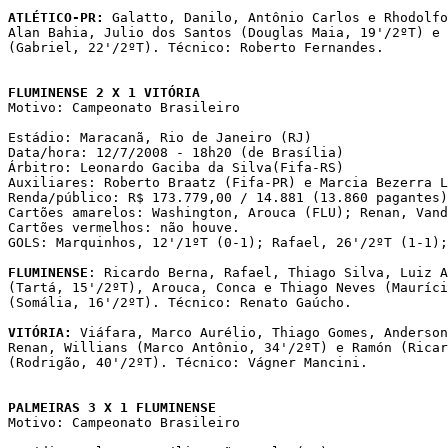
ATLÉTICO-PR:
 Galatto, Danilo, Antônio Carlos e Rhodolfo
Alan Bahia, Julio dos Santos (Douglas Maia, 19'/2ºT) e 
(Gabriel, 22'/2ºT). Técnico: Roberto Fernandes. 

FLUMINENSE 2 X 1 VITÓRIA

Motivo: Campeonato Brasileiro

Estádio: Maracanã, Rio de Janeiro (RJ)

Data/hora: 12/7/2008 - 18h20 (de Brasília)

Árbitro: Leonardo Gaciba da Silva(Fifa-RS)

Auxiliares: Roberto Braatz (Fifa-PR) e Marcia Bezerra L
Renda/público: R$ 173.779,00 / 14.881 (13.860 pagantes)

Cartões amarelos: Washington, Arouca (FLU); Renan, Vand
Cartões vermelhos: não houve.

GOLS: Marquinhos, 12'/1ºT (0-1); Rafael, 26'/2ºT (1-1);
FLUMINENSE
: Ricardo Berna, Rafael, Thiago Silva, Luiz A
(Tartá, 15'/2ºT), Arouca, Conca e Thiago Neves (Mauríci
(Somália, 16'/2ºT). Técnico: Renato Gaúcho.

VITÓRIA:
 Viáfara, Marco Aurélio, Thiago Gomes, Anderson
Renan, Willians (Marco Antônio, 34'/2ºT) e Ramón (Ricar
(Rodrigão, 40'/2ºT). Técnico: Vágner Mancini.

PALMEIRAS 3 X 1 FLUMINENSE

Motivo: Campeonato Brasileiro
