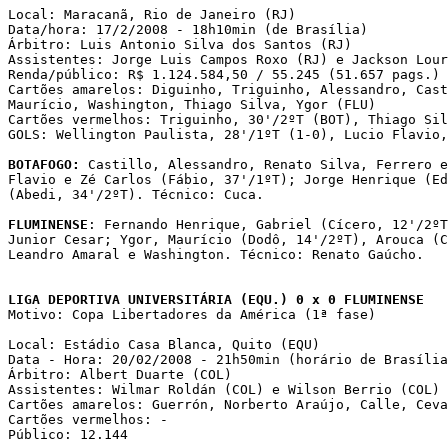
Local: Maracanã, Rio de Janeiro (RJ)

Data/hora: 17/2/2008 - 18h10min (de Brasília)

Árbitro: Luis Antonio Silva dos Santos (RJ)

Assistentes: Jorge Luis Campos Roxo (RJ) e Jackson Lour
Renda/público: R$ 1.124.584,50 / 55.245 (51.657 pags.)

Cartões amarelos: Diguinho, Triguinho, Alessandro, Cast
Maurício, Washington, Thiago Silva, Ygor (FLU)

Cartões vermelhos: Triguinho, 30'/2ºT (BOT), Thiago Sil
GOLS: Wellington Paulista, 28'/1ºT (1-0), Lucio Flavio,
BOTAFOGO:
 Castillo, Alessandro, Renato Silva, Ferrero e
Flavio e Zé Carlos (Fábio, 37'/1ºT); Jorge Henrique (Ed
(Abedi, 34'/2ºT). Técnico: Cuca.

FLUMINENSE
: Fernando Henrique, Gabriel (Cícero, 12'/2ºT
Junior Cesar; Ygor, Maurício (Dodô, 14'/2ºT), Arouca (C
Leandro Amaral e Washington. Técnico: Renato Gaúcho.

LIGA DEPORTIVA UNIVERSITÁRIA (EQU.) 0 x 0 FLUMINENSE

Motivo: Copa Libertadores da América (1ª fase)

Local: Estádio Casa Blanca, Quito (EQU)

Data - Hora: 20/02/2008 - 21h50min (horário de Brasília
Árbitro: Albert Duarte (COL)

Assistentes: Wilmar Roldán (COL) e Wilson Berrio (COL) 

Cartões amarelos: Guerrón, Norberto Araújo, Calle, Ceva
Cartões vermelhos: -

Público: 12.144 
