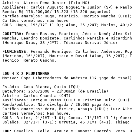
Árbitro: Alicio Pena Junior (Fifa-MG)

Auxiliares: Carlos Augusto Nogueira Junior (SP) e Paulo
Renda: R$ 176.200,00/ 15.323 (13.326 pagantes)

cartões amarelos: Hugo, Mauricio, Rodrigo Mancha (CTB);
Cartões vermelhos: não houve

GOLS: Hugo, 19'/1ºT (1-0); Alan, 35'/2ºT; Marlos, 40'/2
CORITIBA:
 Édson Bastos, Maurício, Jéci e Nenê; Alex Sil
Mancha, Leandro Donizete, Carlinhos Paraíba e Ricardinh
(Henrique Dias, 33'/2ºT). Técnico: Dorival Júnior.

FLUMINENSE
: Fernando Henrique, Carlinhos, Anderson, Rog
(Marinho, 16'/2ºT), Mauricio e David (Alan, 16'/2ºT); T
Técnico: Renato Gaúcho. 

LDU 4 X 2 FLUMINENSE

Motivo: Copa Libertadores da América (1º jogo da final)

Estádio: Casa Blanca, Quito (EQU)

Data/hora: 25/6/2008 - 21h30min (de Brasília)

Árbitro: Carlos Chandía (CHI)

Auxiliares: Enrique Osses (CHI) e Cristian Julio (CHI)

Renda/público: Não divulgada / 26.662 pagantes 

Cartões amarelos: Vera, Bieler, Araujo (LDU); Luiz Albe
Cartões vermelhos: Não houve.

GOLS: Bieler, 2'/1ºT (1-0); Conca, 11'/1ºT (1-1); Guerr
Bolaños, 32'/1ºT (3-1); Urrutia, 45'/1ºT (4-1); Thiago 
LDU:
 Cevallos, Calle, Araujo e Campos; Guerrón, Vera, U