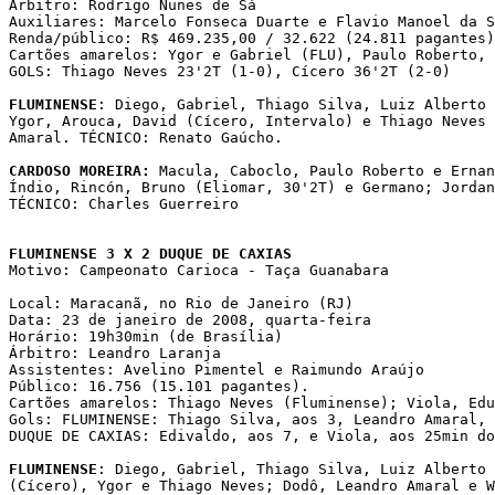
Árbitro: Rodrigo Nunes de Sá

Auxiliares: Marcelo Fonseca Duarte e Flavio Manoel da S
Renda/público: R$ 469.235,00 / 32.622 (24.811 pagantes)
Cartões amarelos: Ygor e Gabriel (FLU), Paulo Roberto, 
GOLS: Thiago Neves 23'2T (1-0), Cícero 36'2T (2-0)

FLUMINENSE
: Diego, Gabriel, Thiago Silva, Luiz Alberto 
Ygor, Arouca, David (Cícero, Intervalo) e Thiago Neves 
Amaral. TÉCNICO: Renato Gaúcho.

CARDOSO MOREIRA:
 Macula, Caboclo, Paulo Roberto e Ernan
Índio, Rincón, Bruno (Eliomar, 30'2T) e Germano; Jordan
TÉCNICO: Charles Guerreiro

FLUMINENSE 3 X 2 DUQUE DE CAXIAS 

Motivo: Campeonato Carioca - Taça Guanabara

Local: Maracanã, no Rio de Janeiro (RJ)

Data: 23 de janeiro de 2008, quarta-feira

Horário: 19h30min (de Brasília)

Árbitro: Leandro Laranja

Assistentes: Avelino Pimentel e Raimundo Araújo

Público: 16.756 (15.101 pagantes).

Cartões amarelos: Thiago Neves (Fluminense); Viola, Edu
Gols: FLUMINENSE: Thiago Silva, aos 3, Leandro Amaral, 
DUQUE DE CAXIAS: Edivaldo, aos 7, e Viola, aos 25min do
FLUMINENSE
: Diego, Gabriel, Thiago Silva, Luiz Alberto 
(Cícero), Ygor e Thiago Neves; Dodô, Leandro Amaral e W