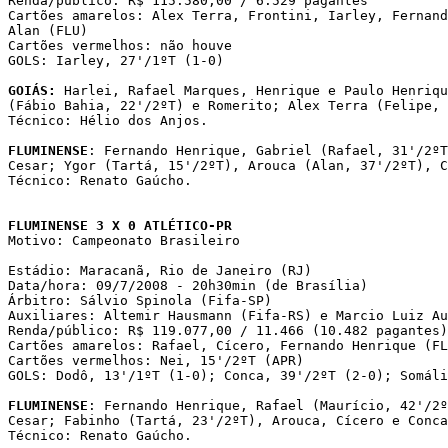
Renda/público: R$ 115.580,00 / 6.529 pagantes

Cartões amarelos: Alex Terra, Frontini, Iarley, Fernand
Alan (FLU)

Cartões vermelhos: não houve

GOLS: Iarley, 27'/1ºT (1-0)

GOIÁS:
 Harlei, Rafael Marques, Henrique e Paulo Henriqu
(Fábio Bahia, 22'/2ºT) e Romerito; Alex Terra (Felipe, 
Técnico: Hélio dos Anjos. 

FLUMINENSE
: Fernando Henrique, Gabriel (Rafael, 31'/2ºT
Cesar; Ygor (Tartá, 15'/2ºT), Arouca (Alan, 37'/2ºT), C
Técnico: Renato Gaúcho. 

FLUMINENSE 3 X 0 ATLÉTICO-PR

Motivo: Campeonato Brasileiro

Estádio: Maracanã, Rio de Janeiro (RJ)

Data/hora: 09/7/2008 - 20h30min (de Brasília)

Árbitro: Sálvio Spinola (Fifa-SP)

Auxiliares: Altemir Hausmann (Fifa-RS) e Marcio Luiz Au
Renda/público: R$ 119.077,00 / 11.466 (10.482 pagantes)

Cartões amarelos: Rafael, Cícero, Fernando Henrique (FL
Cartões vermelhos: Nei, 15'/2ºT (APR) 

GOLS: Dodô, 13'/1ºT (1-0); Conca, 39'/2ºT (2-0); Somáli
FLUMINENSE
: Fernando Henrique, Rafael (Maurício, 42'/2º
Cesar; Fabinho (Tartá, 23'/2ºT), Arouca, Cícero e Conca
Técnico: Renato Gaúcho.
