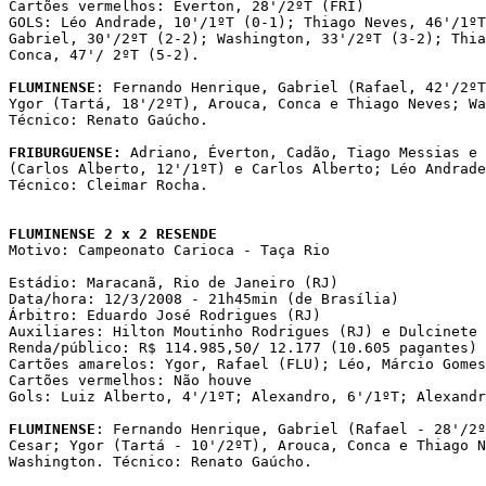
Cartões vermelhos: Éverton, 28'/2ºT (FRI)

GOLS: Léo Andrade, 10'/1ºT (0-1); Thiago Neves, 46'/1ºT
Gabriel, 30'/2ºT (2-2); Washington, 33'/2ºT (3-2); Thia
Conca, 47'/ 2ºT (5-2).

FLUMINENSE
: Fernando Henrique, Gabriel (Rafael, 42'/2ºT
Ygor (Tartá, 18'/2ºT), Arouca, Conca e Thiago Neves; Wa
Técnico: Renato Gaúcho.

FRIBURGUENSE:
 Adriano, Éverton, Cadão, Tiago Messias e 
(Carlos Alberto, 12'/1ºT) e Carlos Alberto; Léo Andrade
Técnico: Cleimar Rocha.

FLUMINENSE 2 x 2 RESENDE

Motivo: Campeonato Carioca - Taça Rio

Estádio: Maracanã, Rio de Janeiro (RJ)

Data/hora: 12/3/2008 - 21h45min (de Brasília)

Árbitro: Eduardo José Rodrigues (RJ)

Auxiliares: Hilton Moutinho Rodrigues (RJ) e Dulcinete 
Renda/público: R$ 114.985,50/ 12.177 (10.605 pagantes)

Cartões amarelos: Ygor, Rafael (FLU); Léo, Márcio Gomes
Cartões vermelhos: Não houve

Gols: Luiz Alberto, 4'/1ºT; Alexandro, 6'/1ºT; Alexandr
FLUMINENSE
: Fernando Henrique, Gabriel (Rafael - 28'/2º
Cesar; Ygor (Tartá - 10'/2ºT), Arouca, Conca e Thiago N
Washington. Técnico: Renato Gaúcho.
