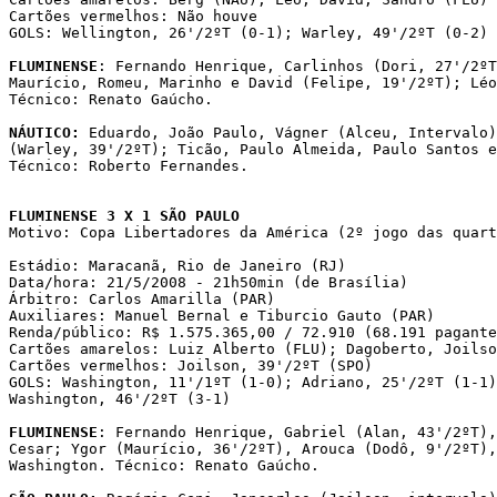
Cartões vermelhos: Não houve

GOLS: Wellington, 26'/2ºT (0-1); Warley, 49'/2ºT (0-2)

FLUMINENSE
: Fernando Henrique, Carlinhos (Dori, 27'/2ºT
Maurício, Romeu, Marinho e David (Felipe, 19'/2ºT); Léo
Técnico: Renato Gaúcho.

NÁUTICO:
 Eduardo, João Paulo, Vágner (Alceu, Intervalo)
(Warley, 39'/2ºT); Ticão, Paulo Almeida, Paulo Santos e
Técnico: Roberto Fernandes.

FLUMINENSE 3 X 1 SÃO PAULO

Motivo: Copa Libertadores da América (2º jogo das quart
Estádio: Maracanã, Rio de Janeiro (RJ)

Data/hora: 21/5/2008 - 21h50min (de Brasília)

Árbitro: Carlos Amarilla (PAR)

Auxiliares: Manuel Bernal e Tiburcio Gauto (PAR)

Renda/público: R$ 1.575.365,00 / 72.910 (68.191 pagante
Cartões amarelos: Luiz Alberto (FLU); Dagoberto, Joilso
Cartões vermelhos: Joilson, 39'/2ºT (SPO)

GOLS: Washington, 11'/1ºT (1-0); Adriano, 25'/2ºT (1-1)
Washington, 46'/2ºT (3-1)

FLUMINENSE
: Fernando Henrique, Gabriel (Alan, 43'/2ºT),
Cesar; Ygor (Maurício, 36'/2ºT), Arouca (Dodô, 9'/2ºT),
Washington. Técnico: Renato Gaúcho. 
