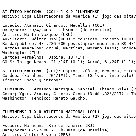
ATLÉTICO NACIONAL (COL) 1 X 2 FLUMINENSE

Motivo: Copa Libertadores da América (1º jogo das oitav
Estádio: Atanásio Girardot, Medellín (COL)

Data/hora: 30/4/2008 - 21h50min (de Brasília)

Árbitro: Martín Vázquez (URU)

Auxiliares: Wálter Rial(URU) e Mauricio Espinoza (URU)

Renda/público: 471.236.000 pesos(aproximadamente R$ 474
Cartões amarelos: Arrué, Martínez, Moreno (ATN); Arouca
Washington (FLU)

Cartões vermelhos: Ospina, 18'/1ºT 

GOLS: Thiago Neves, 21'/1ºT (0-1); Arrué, 6'/2ºT (1-1);
ATLÉTICO NACIONAL (COL):
 Ospina; Zúñiga, Mendoza, Moren
Córdoba (Barahona, 20'/1ºT); Muñoz (Galván, intervalo) 
Técnico: Oscar Quintabani.

FLUMINENSE
: Fernando Henrique, Gabriel, Thiago Silva (R
Cesar; Ygor, Arouca, Cícero, Conca (Dodô ,32'/2ºT) e Th
Washington. Téncico: Renato Gaúcho. 

FLUMINENSE 1 X 0 ATLÉTICO NACIONAL (COL)

Motivo: Copa Libertadores da América (2º jogo das oitav
Estádio: Maracanã, Rio de Janeiro (RJ)

Data/hora: 6/5/2008 - 18h30min (de Brasília)

Árbitro: Victor Rivera (PER)
