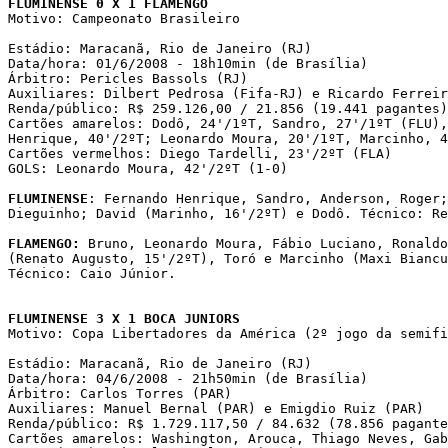
FLUMINENSE 0 X 1 FLAMENGO

Motivo: Campeonato Brasileiro

Estádio: Maracanã, Rio de Janeiro (RJ)

Data/hora: 01/6/2008 - 18h10min (de Brasília)

Árbitro: Pericles Bassols (RJ)

Auxiliares: Dilbert Pedrosa (Fifa-RJ) e Ricardo Ferreir
Renda/público: R$ 259.126,00 / 21.856 (19.441 pagantes)

Cartões amarelos: Dodô, 24'/1ºT, Sandro, 27'/1ºT (FLU),
Henrique, 40'/2ºT; Leonardo Moura, 20'/1ºT, Marcinho, 4
Cartões vermelhos: Diego Tardelli, 23'/2ºT (FLA)

GOLS: Leonardo Moura, 42'/2ºT (1-0)

FLUMINENSE
: Fernando Henrique, Sandro, Anderson, Roger;
Dieguinho; David (Marinho, 16'/2ºT) e Dodô. Técnico: Re
FLAMENGO:
 Bruno, Leonardo Moura, Fábio Luciano, Ronaldo
(Renato Augusto, 15'/2ºT), Toró e Marcinho (Maxi Biancu
Técnico: Caio Júnior. 

FLUMINENSE 3 X 1 BOCA JUNIORS

Motivo: Copa Libertadores da América (2º jogo da semifi
Estádio: Maracanã, Rio de Janeiro (RJ)

Data/hora: 04/6/2008 - 21h50min (de Brasília)

Árbitro: Carlos Torres (PAR)

Auxiliares: Manuel Bernal (PAR) e Emigdio Ruiz (PAR)

Renda/público: R$ 1.729.117,50 / 84.632 (78.856 pagante
Cartões amarelos: Washington, Arouca, Thiago Neves, Gab