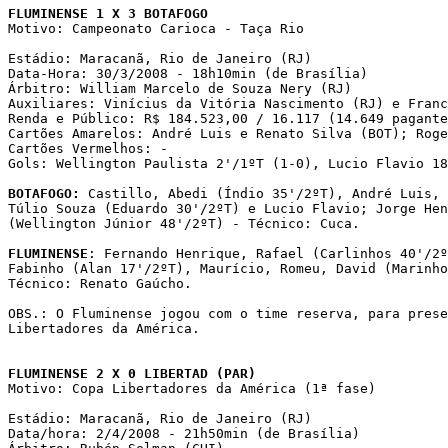
FLUMINENSE 1 X 3 BOTAFOGO

Motivo: Campeonato Carioca - Taça Rio

Estádio: Maracanã, Rio de Janeiro (RJ)

Data-Hora: 30/3/2008 - 18h10min (de Brasília)

Árbitro: William Marcelo de Souza Nery (RJ)

Auxiliares: Vinícius da Vitória Nascimento (RJ) e Franc
Renda e Público: R$ 184.523,00 / 16.117 (14.649 pagante
Cartões Amarelos: André Luis e Renato Silva (BOT); Roge
Cartões Vermelhos: -

Gols: Wellington Paulista 2'/1ºT (1-0), Lucio Flavio 18
BOTAFOGO:
 Castillo, Abedi (Índio 35'/2ºT), André Luis, 
Túlio Souza (Eduardo 30'/2ºT) e Lucio Flavio; Jorge Hen
(Wellington Júnior 48'/2ºT) - Técnico: Cuca.

FLUMINENSE
: Fernando Henrique, Rafael (Carlinhos 40'/2º
Fabinho (Alan 17'/2ºT), Maurício, Romeu, David (Marinho
Técnico: Renato Gaúcho.

OBS.: O Fluminense jogou com o time reserva, para prese
Libertadores da América.

FLUMINENSE 2 X 0 LIBERTAD (PAR)

Motivo: Copa Libertadores da América (1ª fase)

Estádio: Maracanã, Rio de Janeiro (RJ)

Data/hora: 2/4/2008 - 21h50min (de Brasília)
