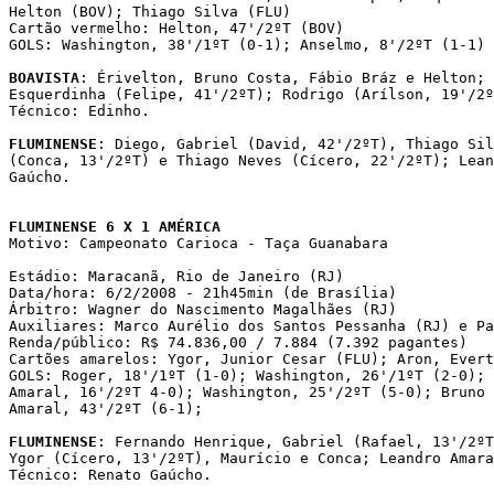
Helton (BOV); Thiago Silva (FLU)

Cartão vermelho: Helton, 47'/2ºT (BOV)

GOLS: Washington, 38'/1ºT (0-1); Anselmo, 8'/2ºT (1-1)

BOAVISTA
: Érivelton, Bruno Costa, Fábio Bráz e Helton; 
Esquerdinha (Felipe, 41'/2ºT); Rodrigo (Arílson, 19'/2º
Técnico: Edinho.

FLUMINENSE
: Diego, Gabriel (David, 42'/2ºT), Thiago Sil
(Conca, 13'/2ºT) e Thiago Neves (Cícero, 22'/2ºT); Lean
Gaúcho.

FLUMINENSE 6 X 1 AMÉRICA

Motivo: Campeonato Carioca - Taça Guanabara

Estádio: Maracanã, Rio de Janeiro (RJ)

Data/hora: 6/2/2008 - 21h45min (de Brasília)

Árbitro: Wagner do Nascimento Magalhães (RJ)

Auxiliares: Marco Aurélio dos Santos Pessanha (RJ) e Pa
Renda/público: R$ 74.836,00 / 7.884 (7.392 pagantes)

Cartões amarelos: Ygor, Junior Cesar (FLU); Aron, Evert
GOLS: Roger, 18'/1ºT (1-0); Washington, 26'/1ºT (2-0); 
Amaral, 16'/2ºT 4-0); Washington, 25'/2ºT (5-0); Bruno 
Amaral, 43'/2ºT (6-1);

FLUMINENSE
: Fernando Henrique, Gabriel (Rafael, 13'/2ºT
Ygor (Cícero, 13'/2ºT), Maurício e Conca; Leandro Amara
Técnico: Renato Gaúcho.
