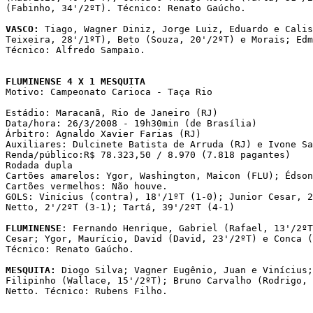
(Fabinho, 34'/2ºT). Técnico: Renato Gaúcho.

VASCO:
 Tiago, Wagner Diniz, Jorge Luiz, Eduardo e Calis
Teixeira, 28'/1ºT), Beto (Souza, 20'/2ºT) e Morais; Edm
Técnico: Alfredo Sampaio.

FLUMINENSE 4 X 1 MESQUITA

Motivo: Campeonato Carioca - Taça Rio

Estádio: Maracanã, Rio de Janeiro (RJ)

Data/hora: 26/3/2008 - 19h30min (de Brasília)

Árbitro: Agnaldo Xavier Farias (RJ)

Auxiliares: Dulcinete Batista de Arruda (RJ) e Ivone Sa
Renda/público:R$ 78.323,50 / 8.970 (7.818 pagantes) 

Rodada dupla

Cartões amarelos: Ygor, Washington, Maicon (FLU); Édson
Cartões vermelhos: Não houve.

GOLS: Vinícius (contra), 18'/1ºT (1-0); Junior Cesar, 2
Netto, 2'/2ºT (3-1); Tartá, 39'/2ºT (4-1)

FLUMINENSE
: Fernando Henrique, Gabriel (Rafael, 13'/2ºT
Cesar; Ygor, Maurício, David (David, 23'/2ºT) e Conca (
Técnico: Renato Gaúcho.

MESQUITA:
 Diogo Silva; Vagner Eugênio, Juan e Vinícius;
Filipinho (Wallace, 15'/2ºT); Bruno Carvalho (Rodrigo, 
Netto. Técnico: Rubens Filho.
