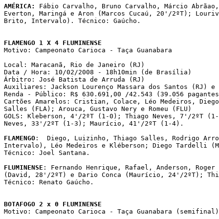
AMÉRICA:
 Fábio Carvalho, Bruno Carvalho, Márcio Abrãao,
Everton, Maringá e Aron (Marcos Cucaú, 20'/2ºT); Louriv
Brito, Intervalo). Técnico: Gaúcho.

FLAMENGO 1 X 4 FLUMINENSE

Motivo: Campeonato Carioca - Taça Guanabara

Local: Maracanã, Rio de Janeiro (RJ) 

Data / Hora: 10/02/2008 - 18h10min (de Brasília) 

Árbitro: José Batista de Arruda (RJ) 

Auxiliares: Jackson Lourenço Massara dos Santos (RJ) e 
Renda - Público: R$ 630.691,00 /42.543 (39.056 pagantes
Cartões Amarelos: Cristian, Colace, Léo Medeiros, Diego
Salles (FLA); Arouca, Gustavo Nery e Romeu (FLU)

GOLS: Kleberson, 4'/2ºT (1-0); Thiago Neves, 7'/2ºT (1-
Neves, 33'/2ºT (1-3); Maurício, 41'/2ºT (1-4).

FLAMENGO
:  Diego, Luizinho, Thiago Salles, Rodrigo Arro
Intervalo), Léo Medeiros e Kléberson; Diego Tardelli (M
Técnico: Joel Santana. 

FLUMINENSE
: Fernando Henrique, Rafael, Anderson, Roger 
(David, 28'/2ºT) e Dario Conca (Maurício, 24'/2ºT); Thi
Técnico: Renato Gaúcho.

BOTAFOGO 2 x 0 FLUMINENSE

Motivo: Campeonato Carioca - Taça Guanabara (semifinal)
