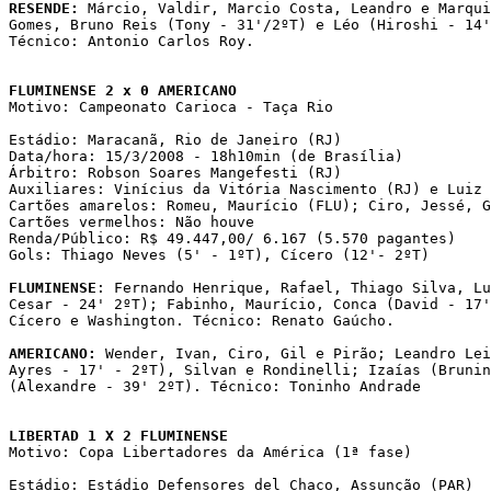
RESENDE:
 Márcio, Valdir, Marcio Costa, Leandro e Marqui
Gomes, Bruno Reis (Tony - 31'/2ºT) e Léo (Hiroshi - 14'
Técnico: Antonio Carlos Roy.

FLUMINENSE 2 x 0 AMERICANO

Motivo: Campeonato Carioca - Taça Rio

Estádio: Maracanã, Rio de Janeiro (RJ)

Data/hora: 15/3/2008 - 18h10min (de Brasília)

Árbitro: Robson Soares Mangefesti (RJ)

Auxiliares: Vinícius da Vitória Nascimento (RJ) e Luiz 
Cartões amarelos: Romeu, Maurício (FLU); Ciro, Jessé, G
Cartões vermelhos: Não houve

Renda/Público: R$ 49.447,00/ 6.167 (5.570 pagantes) 

Gols: Thiago Neves (5' - 1ºT), Cícero (12'- 2ºT) 

FLUMINENSE
: Fernando Henrique, Rafael, Thiago Silva, Lu
Cesar - 24' 2ºT); Fabinho, Maurício, Conca (David - 17'
Cícero e Washington. Técnico: Renato Gaúcho.

AMERICANO:
 Wender, Ivan, Ciro, Gil e Pirão; Leandro Lei
Ayres - 17' - 2ºT), Silvan e Rondinelli; Izaías (Brunin
(Alexandre - 39' 2ºT). Técnico: Toninho Andrade

LIBERTAD 1 X 2 FLUMINENSE

Motivo: Copa Libertadores da América (1ª fase)

Estádio: Estádio Defensores del Chaco, Assunção (PAR)
