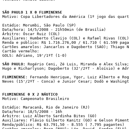
SÃO PAULO 1 X 0 FLUMINENSE

Motivo: Copa Libertadores da América (1º jogo das quart
Estádio: Morumbi, São Paulo (SP)

Data/hora: 14/5/2008 - 21h50min (de Brasília)

Árbitro: Óscar Ruiz (COL)

Auxiliares: Humberto Clavijo (COL) e Rafael Rivas (COL)

Renda e público: R$ 1.716.276,00 / 61.710 ( 61.599 paga
Cartões amarelos: Jancarlos e Dagoberto (SAO); Thiago N
Cartão vermelho:

GOLS: Adriano, 19'/1ºT (1-0)

SÃO PAULO:
 Rogério Ceni, Zé Luis, Miranda e Alex Silva;
Hugo e Richarlyson; Dagoberto (32'/2ºT - Aloísio) e Adr
FLUMINENSE
: Fernando Henrique, Ygor, Luiz Alberto e Rog
Neves (15'/2ºT - Conca) e Junior Cesar; Dodô e Washingt
FLUMINENSE 0 X 2 NÁUTICO

Motivo: Campeonato Brasileiro

Estádio: Maracanã, Rio de Janeiro (RJ)

Data/hora: 18/5/2008 - 16h

Árbitro: Luiz Alberto Sardinha Bites (GO)

Auxiliares: Flávio Gilberto Kanitz (GO) e Gelson Piment
Renda/público: R$ 63.791,50 - 8.555 ( 7.795 pagantes)

Cartões amarelos: Berg (NAU); Léo, David, Sandro (FLU)
