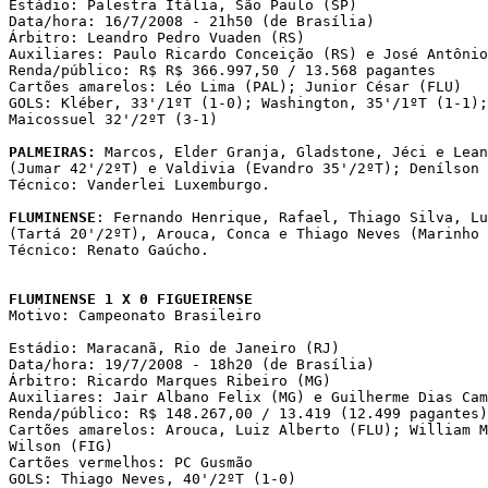
Estádio: Palestra Itália, São Paulo (SP)

Data/hora: 16/7/2008 - 21h50 (de Brasília)

Árbitro: Leandro Pedro Vuaden (RS)

Auxiliares: Paulo Ricardo Conceição (RS) e José Antônio
Renda/público: R$ R$ 366.997,50 / 13.568 pagantes

Cartões amarelos: Léo Lima (PAL); Junior César (FLU)

GOLS: Kléber, 33'/1ºT (1-0); Washington, 35'/1ºT (1-1);
Maicossuel 32'/2ºT (3-1)

PALMEIRAS:
 Marcos, Elder Granja, Gladstone, Jéci e Lean
(Jumar 42'/2ºT) e Valdivia (Evandro 35'/2ºT); Denílson 
Técnico: Vanderlei Luxemburgo. 

FLUMINENSE
: Fernando Henrique, Rafael, Thiago Silva, Lu
(Tartá 20'/2ºT), Arouca, Conca e Thiago Neves (Marinho 
Técnico: Renato Gaúcho.

FLUMINENSE 1 X 0 FIGUEIRENSE

Motivo: Campeonato Brasileiro

Estádio: Maracanã, Rio de Janeiro (RJ)

Data/hora: 19/7/2008 - 18h20 (de Brasília)

Árbitro: Ricardo Marques Ribeiro (MG)

Auxiliares: Jair Albano Felix (MG) e Guilherme Dias Cam
Renda/público: R$ 148.267,00 / 13.419 (12.499 pagantes)

Cartões amarelos: Arouca, Luiz Alberto (FLU); William M
Wilson (FIG)

Cartões vermelhos: PC Gusmão

GOLS: Thiago Neves, 40'/2ºT (1-0)
