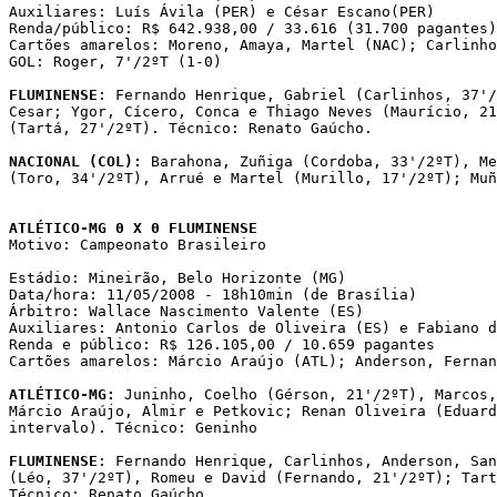
Auxiliares: Luís Ávila (PER) e César Escano(PER)

Renda/público: R$ 642.938,00 / 33.616 (31.700 pagantes)

Cartões amarelos: Moreno, Amaya, Martel (NAC); Carlinho
GOL: Roger, 7'/2ºT (1-0)

FLUMINENSE
: Fernando Henrique, Gabriel (Carlinhos, 37'/
Cesar; Ygor, Cícero, Conca e Thiago Neves (Maurício, 21
(Tartá, 27'/2ºT). Técnico: Renato Gaúcho.

NACIONAL (COL): 
Barahona, Zuñiga (Cordoba, 33'/2ºT), Me
(Toro, 34'/2ºT), Arrué e Martel (Murillo, 17'/2ºT); Muñ
ATLÉTICO-MG 0 X 0 FLUMINENSE 

Motivo: Campeonato Brasileiro

Estádio: Mineirão, Belo Horizonte (MG)

Data/hora: 11/05/2008 - 18h10min (de Brasília)

Árbitro: Wallace Nascimento Valente (ES)

Auxiliares: Antonio Carlos de Oliveira (ES) e Fabiano d
Renda e público: R$ 126.105,00 / 10.659 pagantes

Cartões amarelos: Márcio Araújo (ATL); Anderson, Fernan
ATLÉTICO-MG:
 Juninho, Coelho (Gérson, 21'/2ºT), Marcos,
Márcio Araújo, Almir e Petkovic; Renan Oliveira (Eduard
intervalo). Técnico: Geninho

FLUMINENSE
: Fernando Henrique, Carlinhos, Anderson, San
(Léo, 37'/2ºT), Romeu e David (Fernando, 21'/2ºT); Tart
Técnico: Renato Gaúcho.
