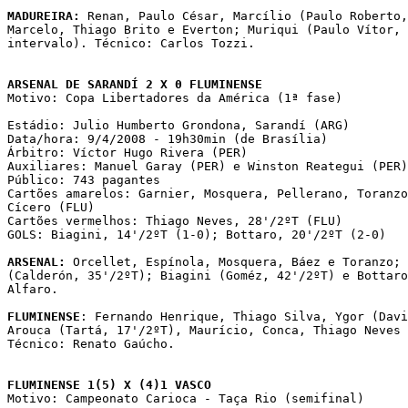
MADUREIRA:
 Renan, Paulo César, Marcílio (Paulo Roberto,
Marcelo, Thiago Brito e Everton; Muriqui (Paulo Vítor, 
intervalo). Técnico: Carlos Tozzi.

ARSENAL DE SARANDÍ 2 X 0 FLUMINENSE

Motivo: Copa Libertadores da América (1ª fase)

Estádio: Julio Humberto Grondona, Sarandí (ARG)

Data/hora: 9/4/2008 - 19h30min (de Brasília)

Árbitro: Víctor Hugo Rivera (PER)

Auxiliares: Manuel Garay (PER) e Winston Reategui (PER)

Público: 743 pagantes

Cartões amarelos: Garnier, Mosquera, Pellerano, Toranzo
Cícero (FLU)

Cartões vermelhos: Thiago Neves, 28'/2ºT (FLU)

GOLS: Biagini, 14'/2ºT (1-0); Bottaro, 20'/2ºT (2-0)

ARSENAL:
 Orcellet, Espínola, Mosquera, Báez e Toranzo; 
(Calderón, 35'/2ºT); Biagini (Goméz, 42'/2ºT) e Bottaro
Alfaro.

FLUMINENSE
: Fernando Henrique, Thiago Silva, Ygor (Davi
Arouca (Tartá, 17'/2ºT), Maurício, Conca, Thiago Neves 
Técnico: Renato Gaúcho.

FLUMINENSE 1(5) X (4)1 VASCO

Motivo: Campeonato Carioca - Taça Rio (semifinal)
