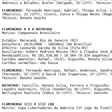
Ambrossi e Bolaños; Bieler (Delgado, 35'/2ºT). Técnico:
FLUMINENSE
: Fernando Henrique, Gabriel, Thiago Silva, L
(Maurício, 21'/2ºT), Cícero, Conca e Thiago Neves (Roge
Técnico: Renato Gaúcho

FLUMINENSE 0 X 0 BOTAFOGO

Motivo: Campeonato Brasileiro

Estádio: Maracanã, Rio de Janeiro (RJ)

Data/hora: 29/6/2008 - 18h20min (de Brasília)

Árbitro: Leonardo Gaciba da Silva (Fifa-RS)

Auxiliares: Dibert Pedrosa Moises (RJ) e Claudio José d
Renda/público: R$ 101.520,00 / 10.564 (9.324 pagantes)

Cartões amarelos: Rafael, (FLU); Diguinho, Renato Silva
Cartões vermelhos: não houve 

FLUMINENSE
: Fernando Henrique, Rafael, Anderson, Sandro
(Fernando, 32'/2ºT) e David (Léo Itaperuna, 27'/2ºT); T
Técnico: Renato Gaúcho. 

BOTAFOGO:
 Castillo, Renato Silva, Ferrero e Triguinho; 
Leandro Guerreiro, Túlio (Vanderlei 36'/1ºT), Diguinho,
Wellington Paulista (Fábio 32'/2ºT). Técnico: Geninho 

FLUMINENSE 3(1) X 1(3) LDU

Motivo: Copa Libertadores da América (2º jogo da final)
