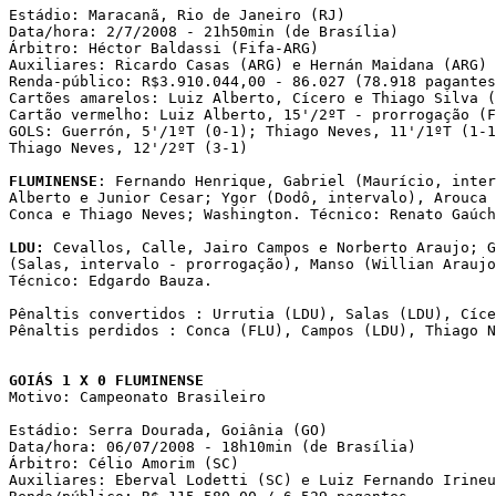
Estádio: Maracanã, Rio de Janeiro (RJ)

Data/hora: 2/7/2008 - 21h50min (de Brasília)

Árbitro: Héctor Baldassi (Fifa-ARG)

Auxiliares: Ricardo Casas (ARG) e Hernán Maidana (ARG)

Renda-público: R$3.910.044,00 - 86.027 (78.918 pagantes
Cartões amarelos: Luiz Alberto, Cícero e Thiago Silva (
Cartão vermelho: Luiz Alberto, 15'/2ºT - prorrogação (F
GOLS: Guerrón, 5'/1ºT (0-1); Thiago Neves, 11'/1ºT (1-1
Thiago Neves, 12'/2ºT (3-1)

FLUMINENSE
: Fernando Henrique, Gabriel (Maurício, inter
Alberto e Junior Cesar; Ygor (Dodô, intervalo), Arouca 
Conca e Thiago Neves; Washington. Técnico: Renato Gaúch
LDU:
 Cevallos, Calle, Jairo Campos e Norberto Araujo; G
(Salas, intervalo - prorrogação), Manso (Willian Araujo
Técnico: Edgardo Bauza.

Pênaltis convertidos : Urrutia (LDU), Salas (LDU), Cíce
Pênaltis perdidos : Conca (FLU), Campos (LDU), Thiago N
GOIÁS 1 X 0 FLUMINENSE

Motivo: Campeonato Brasileiro

Estádio: Serra Dourada, Goiânia (GO)

Data/hora: 06/07/2008 - 18h10min (de Brasília)

Árbitro: Célio Amorim (SC)

Auxiliares: Eberval Lodetti (SC) e Luiz Fernando Irineu