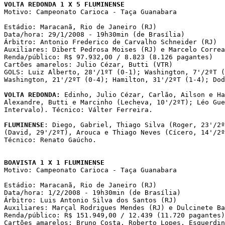
VOLTA REDONDA 1 X 5 FLUMINENSE

Motivo: Campeonato Carioca - Taça Guanabara

Estádio: Maracanã, Rio de Janeiro (RJ)

Data/hora: 29/1/2008 - 19h30min (de Brasília)

Árbitro: Antonio Frederico de Carvalho Schneider (RJ)

Auxiliares: Dibert Pedrosa Moises (RJ) e Marcelo Correa
Renda/público: R$ 97.932,00 / 8.823 (8.126 pagantes)

Cartões amarelos: Julio Cézar, Butti (VTR)

GOLS: Luiz Alberto, 28'/1ºT (0-1); Washington, 7'/2ºT (
Washington, 21'/2ºT (0-4); Hamilton, 31'/2ºT (1-4); Dod
VOLTA REDONDA:
 Edinho, Julio Cézar, Carlão, Ailson e Ha
Alexandre, Butti e Marcinho (Lecheva, 10'/2ºT); Léo Gue
Intervalo). Técnico: Válter Ferreira.

FLUMINENSE
: Diego, Gabriel, Thiago Silva (Roger, 23'/2º
(David, 29'/2ºT), Arouca e Thiago Neves (Cícero, 14'/2º
Técnico: Renato Gaúcho.

BOAVISTA 1 X 1 FLUMINENSE

Motivo: Campeonato Carioca - Taça Guanabara

Estádio: Maracanã, Rio de Janeiro (RJ)

Data/hora: 1/2/2008 - 19h30min (de Brasília)

Árbitro: Luis Antonio Silva dos Santos (RJ)

Auxiliares: Marçal Rodrigues Mendes (RJ) e Dulcinete Ba
Renda/público: R$ 151.949,00 / 12.439 (11.720 pagantes)

Cartões amarelos: Bruno Costa, Roberto Lopes, Esquerdin