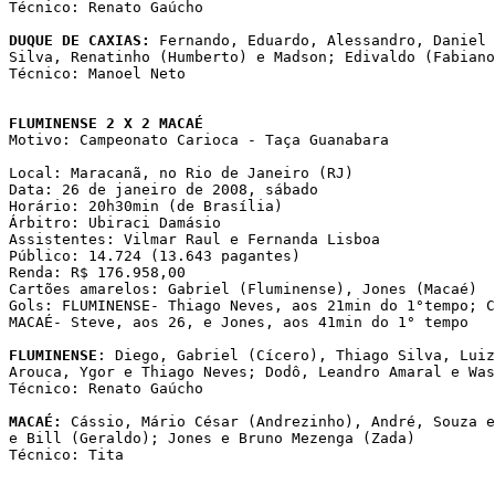
Técnico: Renato Gaúcho 

DUQUE DE CAXIAS:
 Fernando, Eduardo, Alessandro, Daniel 
Silva, Renatinho (Humberto) e Madson; Edivaldo (Fabiano
Técnico: Manoel Neto

FLUMINENSE 2 X 2 MACAÉ

Motivo: Campeonato Carioca - Taça Guanabara

Local: Maracanã, no Rio de Janeiro (RJ)

Data: 26 de janeiro de 2008, sábado

Horário: 20h30min (de Brasília)

Árbitro: Ubiraci Damásio

Assistentes: Vilmar Raul e Fernanda Lisboa

Público: 14.724 (13.643 pagantes)

Renda: R$ 176.958,00

Cartões amarelos: Gabriel (Fluminense), Jones (Macaé)

Gols: FLUMINENSE- Thiago Neves, aos 21min do 1°tempo; C
MACAÉ- Steve, aos 26, e Jones, aos 41min do 1° tempo

FLUMINENSE
: Diego, Gabriel (Cícero), Thiago Silva, Luiz
Arouca, Ygor e Thiago Neves; Dodô, Leandro Amaral e Was
Técnico: Renato Gaúcho

MACAÉ:
 Cássio, Mário César (Andrezinho), André, Souza e
e Bill (Geraldo); Jones e Bruno Mezenga (Zada)

Técnico: Tita 
