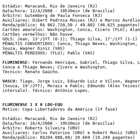
Estádio: Maracanã, Rio de Janeiro (RJ)

Data/hora: 12/4/2008 - 18h30min (de Brasília)

Árbitro: Gutemberg de Paula Fonseca (RJ)

Auxiliares: Dibert Pedrosa Moises (RJ) e Marcos Aurélio
Renda/público: R$ 862.720,50 / 49.802 (46.625 pagantes)

Cartões amarelos: Washington, Conca, Cícero (FLU); Alan
Cartões vermelhos: Não houve

GOLS: Jean, 13'/2ºT (0-1); Thiago Silva, 17'/1ºT (1-1)

PÊNALTIS CONVERTIDOS: Conca, Thiago Neves, Washington, 
Souza, Wagner Diniz (VAS)

PÊNALTIS PERDIDOS: (FLU); Pablo (VAS)

FLUMINENSE
: Fernando Henrique, Gabriel, Thiago Silva, L
Conca e Thiago Neves; Cícero e Washington.

Técnico: Renato Gaúcho.

VASCO:
 Tiago, Jorge Luiz, Eduardo Luiz e Vílson, Wagner
(Souza, 19'/2ºT), Morais e Pablo; Edmundo (Alex Teixeir
intervalo). Técnico: Antônio Lopes.

FLUMINENSE 1 X 0 LDU-EQU

Motivo: Copa Libertadores da América (1ª fase)

Estádio: Maracanã, Rio de Janeiro (RJ)

Data/hora: 16/4/2008 - 19h30min (de Brasília)

Árbitro: Roberto Silveira (URU)

Auxiliares: Carlos Patorino (URU) e Robert Muniz (URU)

Renda/público: R$204.088,00/ 20.669 (19.249 pagantes)
