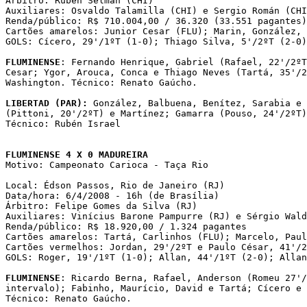
Árbitro: Rubén Selman (CHI)

Auxiliares: Osvaldo Talamilla (CHI) e Sergio Román (CHI
Renda/público: R$ 710.004,00 / 36.320 (33.551 pagantes)

Cartões amarelos: Junior Cesar (FLU); Marin, González, 
GOLS: Cícero, 29'/1ºT (1-0); Thiago Silva, 5'/2ºT (2-0)

FLUMINENSE
: Fernando Henrique, Gabriel (Rafael, 22'/2ºT
Cesar; Ygor, Arouca, Conca e Thiago Neves (Tartá, 35'/2
Washington. Técnico: Renato Gaúcho.

LIBERTAD (PAR): 
González, Balbuena, Benítez, Sarabia e 
(Pittoni, 20'/2ºT) e Martínez; Gamarra (Pouso, 24'/2ºT)
Técnico: Rubén Israel

FLUMINENSE 4 X 0 MADUREIRA

Motivo: Campeonato Carioca - Taça Rio

Local: Édson Passos, Rio de Janeiro (RJ)

Data/hora: 6/4/2008 - 16h (de Brasília)

Árbitro: Felipe Gomes da Silva (RJ)

Auxiliares: Vinícius Barone Pampurre (RJ) e Sérgio Wald
Renda/público: R$ 18.920,00 / 1.324 pagantes

Cartões amarelos: Tartá, Carlinhos (FLU); Marcelo, Paul
Cartões vermelhos: Jordan, 29'/2ºT e Paulo César, 41'/2
GOLS: Roger, 19'/1ºT (1-0); Allan, 44'/1ºT (2-0); Allan
FLUMINENSE
: Ricardo Berna, Rafael, Anderson (Romeu 27'/
intervalo); Fabinho, Maurício, David e Tartá; Cícero e 
Técnico: Renato Gaúcho.
