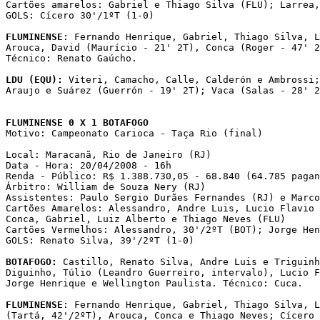
Cartões amarelos: Gabriel e Thiago Silva (FLU); Larrea,
GOLS: Cícero 30'/1ºT (1-0)

FLUMINENSE
: Fernando Henrique, Gabriel, Thiago Silva, L
Arouca, David (Maurício - 21' 2T), Conca (Roger - 47' 2
Técnico: Renato Gaúcho.

LDU (EQU):
 Viteri, Camacho, Calle, Calderón e Ambrossi;
Araujo e Suárez (Guerrón - 19' 2T); Vaca (Salas - 28' 2
FLUMINENSE 0 X 1 BOTAFOGO

Motivo: Campeonato Carioca - Taça Rio (final)

Local: Maracanã, Rio de Janeiro (RJ)

Data - Hora: 20/04/2008 - 16h

Renda - Público: R$ 1.388.730,05 - 68.840 (64.785 pagan
Árbitro: William de Souza Nery (RJ)

Assistentes: Paulo Sergio Durães Fernandes (RJ) e Marco
Cartões Amarelos: Alessandro, Andre Luis, Lucio Flavio 
Conca, Gabriel, Luiz Alberto e Thiago Neves (FLU)

Cartões Vermelhos: Alessandro, 30'/2ºT (BOT); Jorge Hen
GOLS: Renato Silva, 39'/2ºT (1-0)

BOTAFOGO:
 Castillo, Renato Silva, Andre Luis e Triguinh
Diguinho, Túlio (Leandro Guerreiro, intervalo), Lucio F
Jorge Henrique e Wellington Paulista. Técnico: Cuca.

FLUMINENSE
: Fernando Henrique, Gabriel, Thiago Silva, L
(Tartá, 42'/2ºT), Arouca, Conca e Thiago Neves; Cícero 