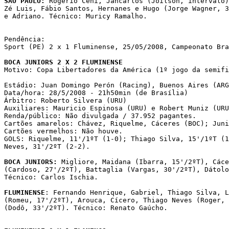
SÃO PAULO:
 Rogério Ceni, Jancarlos (Joilson, intervalo)
Zé Luis, Fábio Santos, Hernanes e Hugo (Jorge Wagner, 3
e Adriano. Técnico: Muricy Ramalho.

Pendência:

Sport (PE) 2 x 1 Fluminense, 25/05/2008, Campeonato Bra
BOCA JUNIORS 2 X 2 FLUMINENSE

Motivo: Copa Libertadores da América (1º jogo da semifi
Estádio: Juan Domingo Perón (Racing), Buenos Aires (ARG
Data/hora: 28/5/2008 - 21h50min (de Brasília)

Árbitro: Roberto Silvera (URU)

Auxiliares: Mauricio Espinosa (URU) e Robert Muniz (URU
Renda/público: Não divulgada / 37.952 pagantes.

Cartões amarelos: Chávez, Riquelme, Cáceres (BOC); Juni
Cartões vermelhos: Não houve.

GOLS: Riquelme, 11'/1ºT (1-0); Thiago Silva, 15'/1ºT (1
Neves, 31'/2ºT (2-2).

BOCA JUNIORS:
 Migliore, Maidana (Ibarra, 15'/2ºT), Cáce
(Cardoso, 27'/2ºT), Battaglia (Vargas, 30'/2ºT), Dátolo
Técnico: Carlos Ischia.

FLUMINENSE
: Fernando Henrique, Gabriel, Thiago Silva, L
(Romeu, 17'/2ºT), Arouca, Cícero, Thiago Neves (Roger, 
(Dodô, 33'/2ºT). Técnico: Renato Gaúcho.
