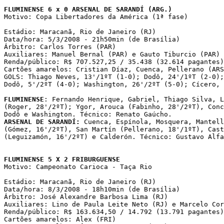
FLUMINENSE 6 x 0 ARSENAL DE SARANDÍ (ARG.)

Motivo: Copa Libertadores da América (1ª fase)

Estádio: Maracanã, Rio de Janeiro (RJ)

Data/hora: 5/3/2008 - 21h50min (de Brasília)

Árbitro: Carlos Torres (PAR)

Auxiliares: Manuel Bernal (PAR) e Gauto Tiburcio (PAR)

Renda/público: R$ 707.527,25 / 35.438 (32.614 pagantes)

Cartões amarelos: Cristian Díaz, Cuenca, Pellerano (ARS
GOLS: Thiago Neves, 13'/1ºT (1-0); Dodô, 24'/1ºT (2-0);
Dodô, 5'/2ºT (4-0); Washington, 26'/2ºT (5-0); Cícero, 
FLUMINENSE
: Fernando Henrique, Gabriel, Thiago Silva, L
(Roger, 28'/2ºT); Ygor, Arouca (Fabinho, 28'/2ºT), Conc
ARSENAL DE SARANDÍ:
 Cuenca, Espínola, Mosquera, Mantell
(Gómez, 16'/2ºT), San Martín (Pellerano, 18'/1ºT), Cast
(Leguizamón, 16'/2ºT) e Calderón. Técnico: Gustavo Alfa
FLUMINENSE 5 X 2 FRIBURGUENSE

Motivo: Campeonato Carioca - Taça Rio

Estádio: Maracanã, Rio de Janeiro (RJ)

Data/hora: 8/3/2008 - 18h10min (de Brasília)

Árbitro: José Alexandre Barbosa Lima (RJ)

Auxiliares: Lino de Paula Leite Neto (RJ) e Marcelo Cor
Renda/público: R$ 163.634,50 / 14.792 (13.791 pagantes)

Cartões amarelos: Alex (FRI)
