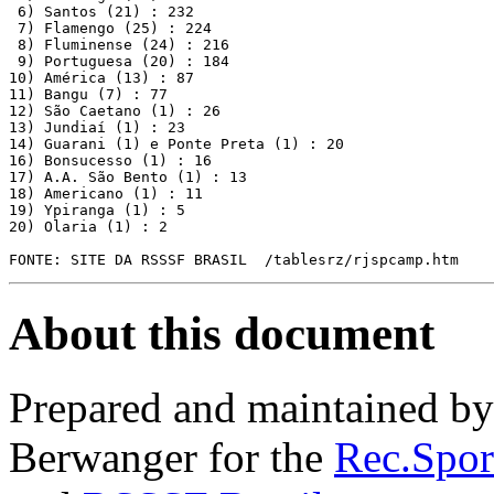
 6) Santos (21) : 232 

 7) Flamengo (25) : 224

 8) Fluminense (24) : 216

 9) Portuguesa (20) : 184

10) América (13) : 87

11) Bangu (7) : 77

12) São Caetano (1) : 26

13) Jundiaí (1) : 23

14) Guarani (1) e Ponte Preta (1) : 20

16) Bonsucesso (1) : 16

17) A.A. São Bento (1) : 13

18) Americano (1) : 11

19) Ypiranga (1) : 5

20) Olaria (1) : 2

FONTE: SITE DA RSSSF BRASIL  /tablesrz/rjspcamp.htm
About this document
Prepared and maintained b
Berwanger for the
Rec.Spor