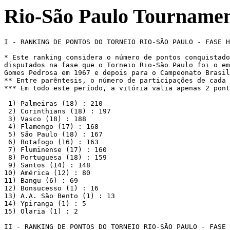
Rio-São Paulo Tournamen
I - RANKING DE PONTOS DO TORNEIO RIO-SÃO PAULO - FASE H
* Este ranking considera o número de pontos conquistado
disputados na fase que o Torneio Rio-São Paulo foi o em
Gomes Pedrosa em 1967 e depois para o Campeonato Brasil
** Entre parêntesis, o número de participações de cada 
*** Em todo este período, a vitória valia apenas 2 pont
 1) Palmeiras (18) : 210 

 2) Corinthians (18) : 197 

 3) Vasco (18) : 188 

 4) Flamengo (17) : 168

 5) São Paulo (18) : 167

 6) Botafogo (16) : 163

 7) Fluminense (17) : 160

 8) Portuguesa (18) : 159

 9) Santos (14) : 148

10) América (12) : 80

11) Bangu (6) : 69

12) Bonsucesso (1) : 16

13) A.A. São Bento (1) : 13

14) Ypiranga (1) : 5

15) Olaria (1) : 2

II - RANKING DE PONTOS DO TORNEIO RIO-SÃO PAULO - FASE 