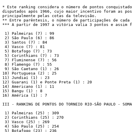
* Este ranking considera o número de pontos conquistado
disputados após 1966, cujo maior incentivo foram as pos
principalmente pelas cotas da televisão.

** Entre parêntesis, o número de participações de cada 
*** A partir de 1997 a vitória valia 3 pontos e assim f
 1) Palmeiras (7) : 99

 2) São Paulo (6) : 86

 3) Santos (7) : 84

 4) Vasco (7) : 81

 5) Botafogo (7) : 73

 5) Corinthians (7) : 73

 7) Fluminense (7) : 56

 8) Flamengo (7) : 55

 9) São Caetano (1) : 26

10) Portuguesa (2) : 25

11) Jundiaí (1) : 23

12) Guarani (1) e Ponte Preta (1) : 20

14) Americano (1) : 11

15) Bangu (1) : 8

16) América (1) : 7

III - RANKING DE PONTOS DO TORNEIO RIO-SÃO PAULO - SOMA
 1) Palmeiras (25) : 309

 2) Corinthians (25) : 270

 3) Vasco (25) : 269 

 4) São Paulo (25) : 254

 5) Botafogo (23) : 236
