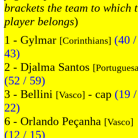
brackets the team to which 
player belongs
)
1 - Gylmar
(40 /
[Corinthians]
43)
2 - Djalma Santos
[Portuguesa
(52 / 59)
3 - Bellini
- cap
(19 /
[Vasco]
22)
6 - Orlando Peçanha
[Vasco]
(12 / 15)