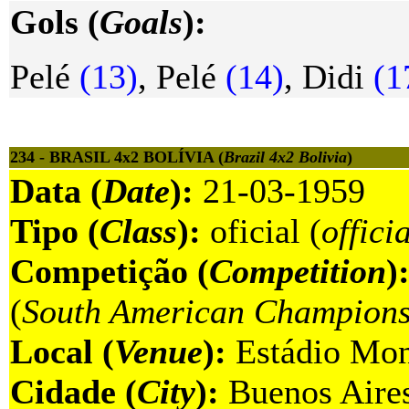
Gols (
Goals
):
Pelé
(13)
, Pelé
(14)
, Didi
(17
234 - BRASIL 4x2 BOLÍVIA (
Brazil 4x2 Bolivia
)
Data (
Date
):
21-03-1959
Tipo (
Class
):
oficial (
offici
Competição (
Competition
)
(
South American Champions
Local (
Venue
):
Estádio Mon
Cidade (
City
):
Buenos Aires