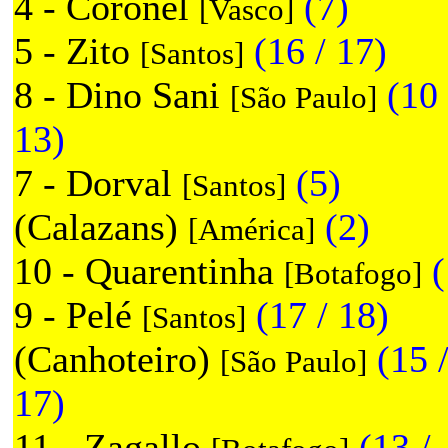
4 - Coronel
(7)
[Vasco]
5 - Zito
(16 / 17)
[Santos]
8 - Dino Sani
(10 
[São Paulo]
13)
7 - Dorval
(5)
[Santos]
(Calazans)
(2)
[América]
10 - Quarentinha
(
[Botafogo]
9 - Pelé
(17 / 18)
[Santos]
(Canhoteiro)
(15 
[São Paulo]
17)
11 - Zagallo
(13 /