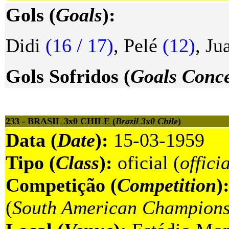
Gols (
Goals
):
Didi
(16 / 17)
, Pelé
(12)
, Ju
Gols Sofridos (
Goals Conc
233 - BRASIL 3x0 CHILE (
Brazil 3x0 Chile
)
Data (
Date
):
15-03-1959
Tipo (
Class
):
oficial (
offici
Competição (
Competition
)
(
South American Champions