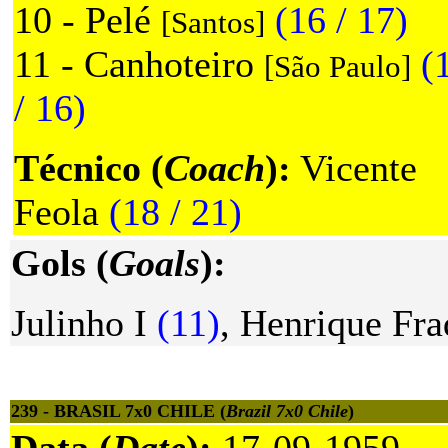
10 - Pelé
(16 / 17)
[Santos]
11 - Canhoteiro
(
[São Paulo]
/ 16)
Técnico (
Coach
):
Vicente
Feola
(18 / 21)
Gols (
Goals
):
Julinho I
(11)
, Henrique Fra
239 - BRASIL 7x0 CHILE (
Brazil 7x0 Chile
)
Data (
Date
):
17-09-1959