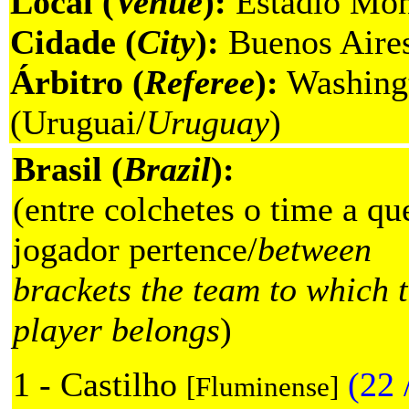
Local (
Venue
):
Estádio Mon
Cidade (
City
):
Buenos Aires
Árbitro (
Referee
):
Washing
(Uruguai/
Uruguay
)
Brasil (
Brazil
):
(entre colchetes o time a qu
jogador pertence/
between
brackets the team to which 
player belongs
)
1 - Castilho
(22 
[Fluminense]