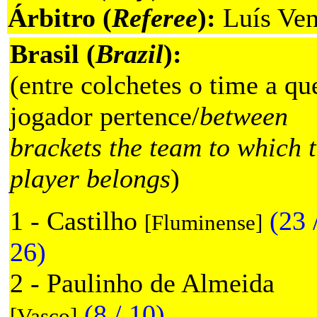
Árbitro (
Referee
):
Luís Ven
Brasil (
Brazil
):
(entre colchetes o time a qu
jogador pertence/
between
brackets the team to which 
player belongs
)
1 - Castilho
(23 
[Fluminense]
26)
2 - Paulinho de Almeida
(8 / 10)
[Vasco]