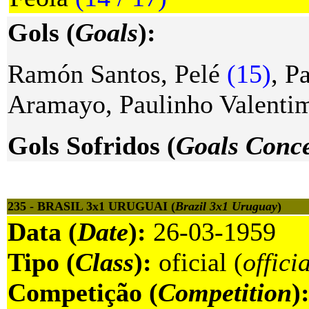
Gols (
Goals
):
Ramón Santos, Pelé
(15)
, P
Aramayo, Paulinho Valenti
Gols Sofridos (
Goals Conc
235 - BRASIL 3x1 URUGUAI (
Brazil 3x1 Uruguay
)
Data (
Date
):
26-03-1959
Tipo (
Class
):
oficial (
offici
Competição (
Competition
)