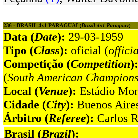
236 - BRASIL 4x1 PARAGUAI (
Brazil 4x1 Paraguay
)
Data (
Date
):
29-03-1959
Tipo (
Class
):
oficial (
offici
Competição (
Competition
)
(
South American Champions
Local (
Venue
):
Estádio Mon
Cidade (
City
):
Buenos Aires
Árbitro (
Referee
):
Carlos R
Brasil (
Brazil
):