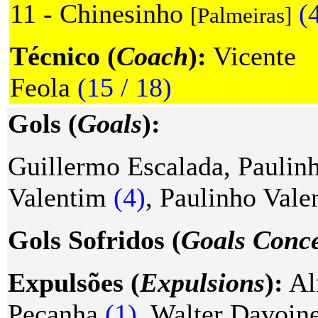
11 - Chinesinho
(
[Palmeiras]
Técnico (
Coach
):
Vicente
Feola
(15 / 18)
Gols (
Goals
):
Guillermo Escalada, Paulin
Valentim
(4)
, Paulinho Vale
Gols Sofridos (
Goals Conc
Expulsões (
Expulsions
):
Al
Peçanha
(1)
, Walter Davoin