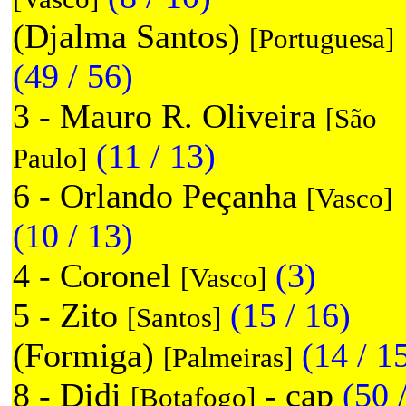
(Djalma Santos)
[Portuguesa]
(49 / 56)
3 - Mauro R. Oliveira
[São
(11 / 13)
Paulo]
6 - Orlando Peçanha
[Vasco]
(10 / 13)
4 - Coronel
(3)
[Vasco]
5 - Zito
(15 / 16)
[Santos]
(Formiga)
(14 / 1
[Palmeiras]
8 - Didi
- cap
(50 
[Botafogo]