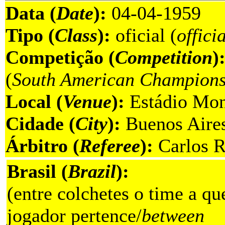
Data (
Date
):
04-04-1959
Tipo (
Class
):
oficial (
offici
Competição (
Competition
)
(
South American Champions
Local (
Venue
):
Estádio Mon
Cidade (
City
):
Buenos Aires
Árbitro (
Referee
):
Carlos R
Brasil (
Brazil
):
(entre colchetes o time a qu
jogador pertence/
between