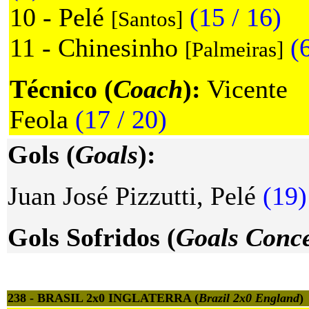
10 - Pelé
(15 / 16)
[Santos]
11 - Chinesinho
(
[Palmeiras]
Técnico (
Coach
):
Vicente
Feola
(17 / 20)
Gols (
Goals
):
Juan José Pizzutti, Pelé
(19)
Gols Sofridos (
Goals Conc
238 - BRASIL 2x0 INGLATERRA (
Brazil 2x0 England
)