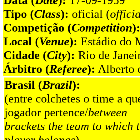
Tipo (
Class
):
oficial (
offici
Competição (
Competition
)
Local (
Venue
):
Estádio do 
Cidade (
City
):
Rio de Janeir
Árbitro (
Referee
):
Alberto 
Brasil (
Brazil
):
(entre colchetes o time a qu
jogador pertence/
between
brackets the team to which 
player belongs
)