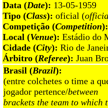
Data (
Date
):
13-05-1959
Tipo (
Class
):
oficial (
offici
Competição (
Competition
)
Local (
Venue
):
Estádio do 
Cidade (
City
):
Rio de Janeir
Árbitro (
Referee
):
Juan Bro
Brasil (
Brazil
):
(entre colchetes o time a qu
jogador pertence/
between
brackets the team to which 