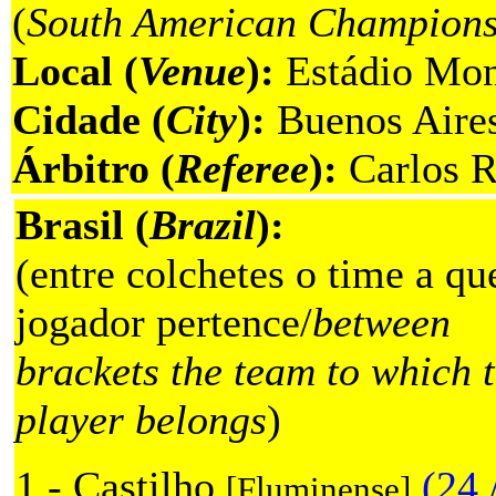
(
South American Champions
Local (
Venue
):
Estádio Mon
Cidade (
City
):
Buenos Aires
Árbitro (
Referee
):
Carlos R
Brasil (
Brazil
):
(entre colchetes o time a qu
jogador pertence/
between
brackets the team to which 
player belongs
)
1 - Castilho
(24 
[Fluminense]