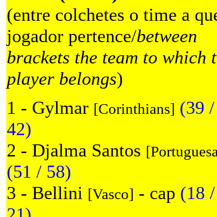
(entre colchetes o time a qu
jogador pertence/
between
brackets the team to which 
player belongs
)
1 - Gylmar
(39 /
[Corinthians]
42)
2 - Djalma Santos
[Portuguesa
(51 / 58)
3 - Bellini
- cap
(18 /
[Vasco]
21)