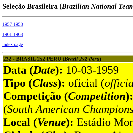
Seleção Brasileira (
Brazilian National Tea
1957-1958
1961-1963
index page
232 - BRASIL 2x2 PERU (
Brazil 2x2 Peru
)
Data (
Date
):
10-03-1959
Tipo (
Class
):
oficial (
offici
Competição (
Competition
)
(
South American Champions
Local (
Venue
):
Estádio Mon