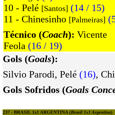
10 - Pelé
(14 / 15)
[Santos]
11 - Chinesinho
(
[Palmeiras]
Técnico (
Coach
):
Vicente
Feola
(16 / 19)
Gols (
Goals
):
Silvio Parodi, Pelé
(16)
, Ch
Gols Sofridos (
Goals Conc
237 - BRASIL 1x1 ARGENTINA (
Brazil 1x1 Argentina
)