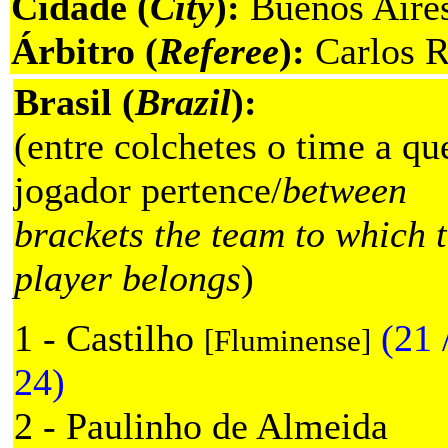
Cidade (
City
):
Buenos Aires
Árbitro (
Referee
):
Carlos R
Brasil (
Brazil
):
(entre colchetes o time a qu
jogador pertence/
between
brackets the team to which 
player belongs
)
1 - Castilho
(21 
[Fluminense]
24)
2 - Paulinho de Almeida