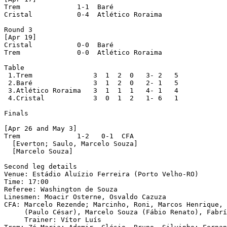
Trem              1-1  Baré

Cristal           0-4  Atlético Roraima

Round 3

[Apr 19]

Cristal           0-0  Baré

Trem              0-0  Atlético Roraima

Table

 1.Trem               3  1  2  0   3- 2   5

 2.Baré               3  1  2  0   2- 1   5

 3.Atlético Roraima   3  1  1  1   4- 1   4

 4.Cristal            3  0  1  2   1- 6   1

Finals

[Apr 26 and May 3]

Trem              1-2   0-1  CFA

  [Everton; Saulo, Marcelo Souza]

  [Marcelo Souza]

Second leg details

Venue: Estádio Aluízio Ferreira (Porto Velho-RO)

Time: 17:00

Referee: Washington de Souza

Linesmen: Moacir Osterne, Osvaldo Cazuza

CFA: Marcelo Rezende; Marcinho, Roni, Marcos Henrique, 
     (Paulo César), Marcelo Souza (Fábio Renato), Fabrí
     Trainer: Vítor Luís
