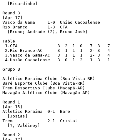
  [Ricardinho]

Round 3

[Apr 17]

Vasco da Gama     1-0  União Cacoalense

Rio Branco        1-3  CFA

  [Bruno; Andrade (2), Bruno José]

Table

 1.CFA                3  2  1  0   7- 3   7

 2.Rio Branco-AC      3  1  1  1   2- 3   4

 3.Vasco da Gama-AC   3  1  1  1   2- 3   4

 4.União Cacoalense   3  0  1  2   1- 3   1

Grupo B

Atlético Roraima Clube (Boa Vista-RR)

Baré Esporte Clube (Boa Vista-RR)

Trem Desportivo Clube (Macapá-AP)

Mazagão Atlético Clube (Mazagão-AP)

Round 1

[Apr 15]

Atlético Roraima  0-1  Baré

  [Josias]

Trem              2-1  Cristal

  [?; Valdiney]

Round 2

[Apr 17]
