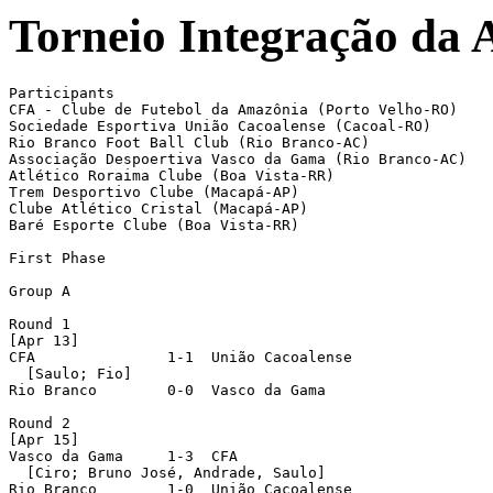
Torneio Integração da
Participants

CFA - Clube de Futebol da Amazônia (Porto Velho-RO)

Sociedade Esportiva União Cacoalense (Cacoal-RO)

Rio Branco Foot Ball Club (Rio Branco-AC)

Associação Despoertiva Vasco da Gama (Rio Branco-AC)

Atlético Roraima Clube (Boa Vista-RR)

Trem Desportivo Clube (Macapá-AP)

Clube Atlético Cristal (Macapá-AP)

Baré Esporte Clube (Boa Vista-RR)

First Phase

Group A

Round 1

[Apr 13]

CFA               1-1  União Cacoalense

  [Saulo; Fio]

Rio Branco        0-0  Vasco da Gama

Round 2

[Apr 15]

Vasco da Gama     1-3  CFA

  [Ciro; Bruno José, Andrade, Saulo]

Rio Branco        1-0  União Cacoalense
