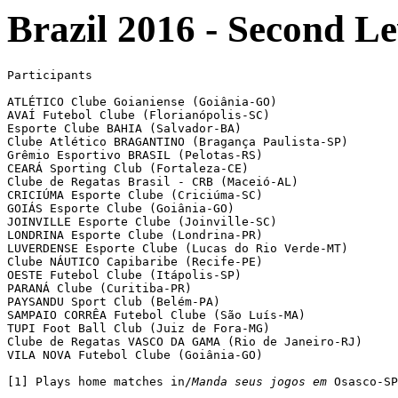
Brazil 2016 - Second Le
Participants

ATLÉTICO Clube Goianiense (Goiânia-GO)

AVAÍ Futebol Clube (Florianópolis-SC)

Esporte Clube BAHIA (Salvador-BA)

Clube Atlético BRAGANTINO (Bragança Paulista-SP)

Grêmio Esportivo BRASIL (Pelotas-RS)

CEARÁ Sporting Club (Fortaleza-CE)

Clube de Regatas Brasil - CRB (Maceió-AL)

CRICIÚMA Esporte Clube (Criciúma-SC)

GOIÁS Esporte Clube (Goiânia-GO)

JOINVILLE Esporte Clube (Joinville-SC)

LONDRINA Esporte Clube (Londrina-PR)

LUVERDENSE Esporte Clube (Lucas do Rio Verde-MT)

Clube NÁUTICO Capibaribe (Recife-PE)

OESTE Futebol Clube (Itápolis-SP)			[1]

PARANÁ Clube (Curitiba-PR)

PAYSANDU Sport Club (Belém-PA)

SAMPAIO CORRÊA Futebol Clube (São Luís-MA)

TUPI Foot Ball Club (Juiz de Fora-MG)

Clube de Regatas VASCO DA GAMA (Rio de Janeiro-RJ)

VILA NOVA Futebol Clube (Goiânia-GO)

[1] Plays home matches in/
Manda seus jogos em
 Osasco-SP