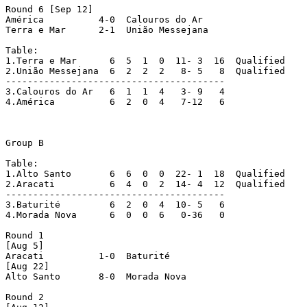
Round 6 [Sep 12]

América		 4-0  Calouros do Ar

Terra e Mar	 2-1  União Messejana

Table:

1.Terra e Mar	   6  5  1  0  11- 3  16  Qualified

2.União Messejana  6  2  2  2   8- 5   8  Qualified

----------------------------------------

3.Calouros do Ar   6  1  1  4   3- 9   4

4.América	   6  2  0  4   7-12   6

Group B

Table:

1.Alto Santo 	   6  6  0  0  22- 1  18  Qualified

2.Aracati  	   6  4  0  2  14- 4  12  Qualified

----------------------------------------

3.Baturité 	   6  2  0  4  10- 5   6

4.Morada Nova	   6  0  0  6   0-36   0

Round 1

[Aug 5]

Aracati		 1-0  Baturité

[Aug 22]

Alto Santo	 8-0  Morada Nova

Round 2
