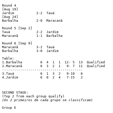
Round 4

[Aug 19]

Jardim		 2-2  Tauá

[Aug 24]

Barbalha	 2-0  Maracanã

Round 5 [Sep 2]

Tauá		 2-2  Jardim

Maracanã	 1-1  Barbalha

Round 6 [Sep 9]

Maracanã	 3-2  Tauá

Barbalha	 3-0  Jardim

Table:

1.Barbalha	   6  4  1  1  12- 5  13  Qualified

2.Maracanã 	   6  3  2  1   9- 7  11  Qualified

----------------------------------------

3.Tauá		   6  1  3  2   9-10   6

4.Jardim	   6  0  2  4   7-15   2

SECOND STAGE:

(Os 2 primeiros de cada grupo se classificam)
Group E
