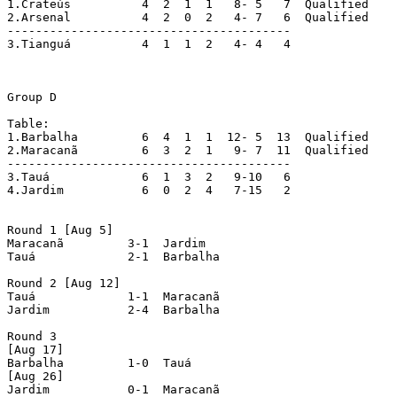
1.Crateús	   4  2  1  1   8- 5   7  Qualified

2.Arsenal	   4  2  0  2   4- 7   6  Qualified

----------------------------------------

3.Tianguá	   4  1  1  2   4- 4   4

Group D

Table:

1.Barbalha	   6  4  1  1  12- 5  13  Qualified

2.Maracanã 	   6  3  2  1   9- 7  11  Qualified

----------------------------------------

3.Tauá		   6  1  3  2   9-10   6

4.Jardim	   6  0  2  4   7-15   2

Round 1 [Aug 5]

Maracanã	 3-1  Jardim

Tauá		 2-1  Barbalha

Round 2 [Aug 12]

Tauá		 1-1  Maracanã

Jardim		 2-4  Barbalha

Round 3

[Aug 17]

Barbalha	 1-0  Tauá

[Aug 26]

Jardim		 0-1  Maracanã
