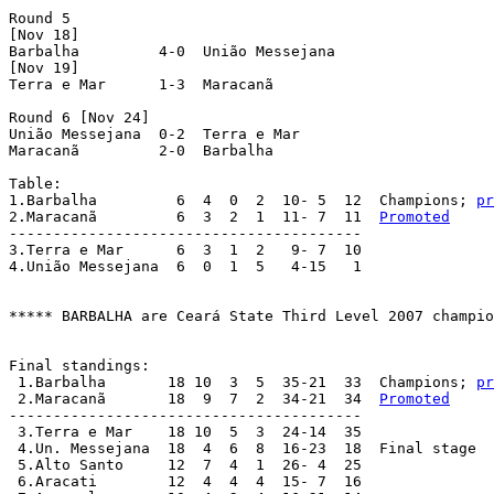
Round 5

[Nov 18]

Barbalha	 4-0  União Messejana

[Nov 19]

Terra e Mar	 1-3  Maracanã

Round 6 [Nov 24]

União Messejana	 0-2  Terra e Mar

Maracanã	 2-0  Barbalha

Table:

1.Barbalha	   6  4  0  2  10- 5  12  Champions; 
pr
2.Maracanã 	   6  3  2  1  11- 7  11  
Promoted
----------------------------------------

3.Terra e Mar	   6  3  1  2   9- 7  10

4.União Messejana  6  0  1  5   4-15   1

***** BARBALHA are Ceará State Third Level 2007 champio
Final standings:

 1.Barbalha	  18 10  3  5  35-21  33  Champions; 
pr
 2.Maracanã 	  18  9  7  2  34-21  34  
Promoted
----------------------------------------

 3.Terra e Mar	  18 10  5  3  24-14  35

 4.Un. Messejana  18  4  6  8  16-23  18  Final stage

 5.Alto Santo 	  12  7  4  1  26- 4  25

 6.Aracati  	  12  4  4  4  15- 7  16
