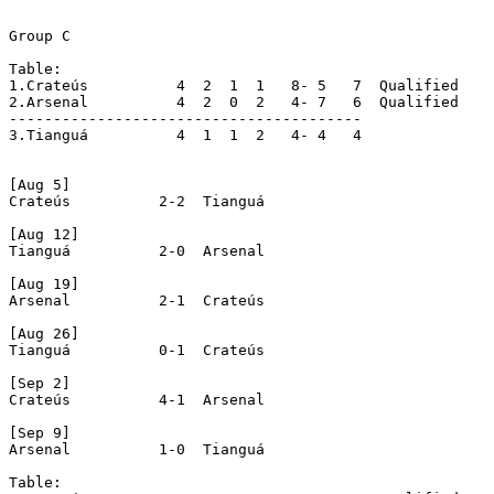
Group C

Table:

1.Crateús	   4  2  1  1   8- 5   7  Qualified

2.Arsenal	   4  2  0  2   4- 7   6  Qualified

----------------------------------------

3.Tianguá	   4  1  1  2   4- 4   4

[Aug 5]

Crateús		 2-2  Tianguá

[Aug 12]

Tianguá		 2-0  Arsenal

[Aug 19]

Arsenal		 2-1  Crateús

[Aug 26]

Tianguá		 0-1  Crateús

[Sep 2]

Crateús		 4-1  Arsenal

[Sep 9]

Arsenal		 1-0  Tianguá

Table:
