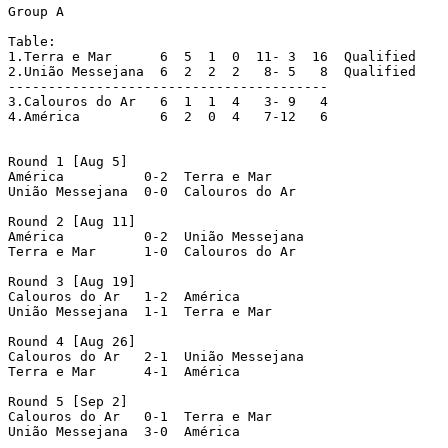
Group A

Table:

1.Terra e Mar	   6  5  1  0  11- 3  16  Qualified

2.União Messejana  6  2  2  2   8- 5   8  Qualified

----------------------------------------

3.Calouros do Ar   6  1  1  4   3- 9   4

4.América	   6  2  0  4   7-12   6

Round 1 [Aug 5]

América		 0-2  Terra e Mar

União Messejana	 0-0  Calouros do Ar

Round 2 [Aug 11]

América		 0-2  União Messejana

Terra e Mar	 1-0  Calouros do Ar

Round 3 [Aug 19]

Calouros do Ar	 1-2  América

União Messejana	 1-1  Terra e Mar

Round 4 [Aug 26]

Calouros do Ar	 2-1  União Messejana

Terra e Mar	 4-1  América

Round 5 [Sep 2]

Calouros do Ar	 0-1  Terra e Mar

União Messejana	 3-0  América
