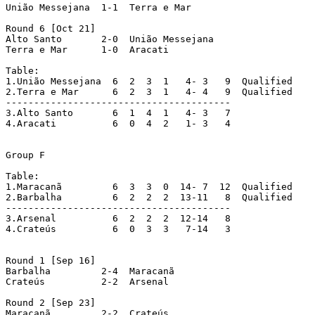
União Messejana	 1-1  Terra e Mar

Round 6 [Oct 21]

Alto Santo	 2-0  União Messejana

Terra e Mar	 1-0  Aracati

Table:

1.União Messejana  6  2  3  1   4- 3   9  Qualified

2.Terra e Mar	   6  2  3  1   4- 4   9  Qualified

----------------------------------------

3.Alto Santo 	   6  1  4  1   4- 3   7

4.Aracati  	   6  0  4  2   1- 3   4

Group F

Table:

1.Maracanã 	   6  3  3  0  14- 7  12  Qualified

2.Barbalha	   6  2  2  2  13-11   8  Qualified

----------------------------------------

3.Arsenal	   6  2  2  2  12-14   8

4.Crateús	   6  0  3  3   7-14   3

Round 1 [Sep 16]

Barbalha	 2-4  Maracanã

Crateús		 2-2  Arsenal

Round 2 [Sep 23]

Maracanã	 2-2  Crateús
