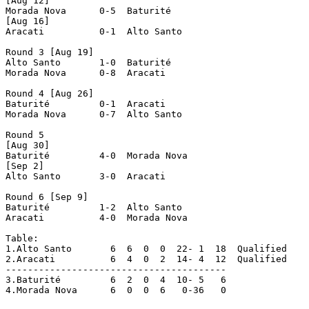
[Aug 12]

Morada Nova	 0-5  Baturité

[Aug 16]

Aracati		 0-1  Alto Santo

Round 3 [Aug 19]

Alto Santo	 1-0  Baturité

Morada Nova	 0-8  Aracati

Round 4 [Aug 26]

Baturité	 0-1  Aracati

Morada Nova	 0-7  Alto Santo

Round 5

[Aug 30]

Baturité	 4-0  Morada Nova

[Sep 2]

Alto Santo	 3-0  Aracati

Round 6 [Sep 9]

Baturité	 1-2  Alto Santo

Aracati	 	 4-0  Morada Nova

Table:

1.Alto Santo 	   6  6  0  0  22- 1  18  Qualified

2.Aracati  	   6  4  0  2  14- 4  12  Qualified

----------------------------------------

3.Baturité 	   6  2  0  4  10- 5   6

4.Morada Nova	   6  0  0  6   0-36   0
