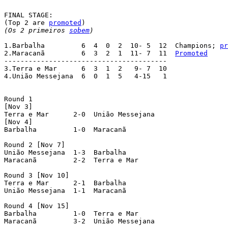
FINAL STAGE:

(Top 2 are 
promoted
(Os 2 primeiros 
sobem
)
1.Barbalha	   6  4  0  2  10- 5  12  Champions; 
pr
2.Maracanã 	   6  3  2  1  11- 7  11  
Promoted
----------------------------------------

3.Terra e Mar	   6  3  1  2   9- 7  10

4.União Messejana  6  0  1  5   4-15   1

Round 1

[Nov 3]

Terra e Mar	 2-0  União Messejana

[Nov 4]

Barbalha	 1-0  Maracanã

Round 2 [Nov 7]

União Messejana	 1-3  Barbalha

Maracanã	 2-2  Terra e Mar

Round 3 [Nov 10]

Terra e Mar	 2-1  Barbalha

União Messejana	 1-1  Maracanã

Round 4 [Nov 15]

Barbalha	 1-0  Terra e Mar

Maracanã	 3-2  União Messejana
