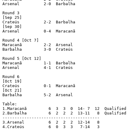
Arsenal		 2-0  Barbalha

Round 3

[Sep 25]

Crateús		 2-2  Barbalha

[Sep 30]

Arsenal		 0-4  Maracanã

Round 4 [Oct 7]

Maracanã	 2-2  Arsenal

Barbalha	 3-0  Crateús

Round 5 [Oct 12]

Maracanã	 1-1  Barbalha

Arsenal		 4-1  Crateús

Round 6

[Oct 19]

Crateús		 0-1  Maracanã

[Oct 21]

Barbalha	 5-2  Arsenal

Table:

1.Maracanã 	   6  3  3  0  14- 7  12  Qualified

2.Barbalha	   6  2  2  2  13-11   8  Qualified

----------------------------------------

3.Arsenal	   6  2  2  2  12-14   8

4.Crateús	   6  0  3  3   7-14   3
