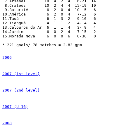
 7.Arsenal	  10  4  2  4  16-21  14

 8.Crateús	  10  2  4  4  15-19  10

 9.Baturité 	   6  2  0  4  10- 5   6

10.América	   6  2  0  4   7-12   6

11.Tauá		   6  1  3  2   9-10   6

12.Tianguá	   4  1  1  2   4- 4   4

13.Calouros do Ar  6  1  1  4   3- 9   4

14.Jardim	   6  0  2  4   7-15   2

15.Morada Nova	   6  0  0  6   0-36   0

* 221 goals/ 78 matches = 2.83 gpm

2006
2007 (1st level)
2007 (2nd level)
2007 (U-16)
2008