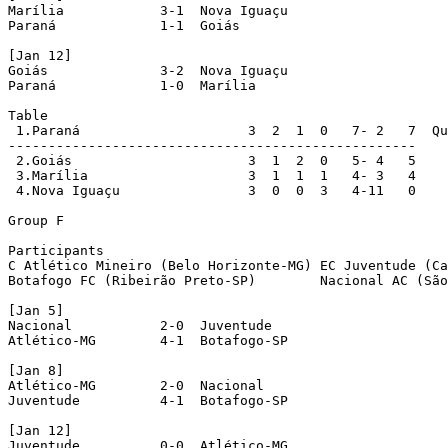
Marília            3-1  Nova Iguaçu

Paraná             1-1  Goiás

[Jan 12]

Goiás              3-2  Nova Iguaçu

Paraná             1-0  Marília

Table

 1.Paraná                     3  2  1  0   7- 2   7  Qu
---------------------------------------------------

 2.Goiás                      3  1  2  0   5- 4   5

 3.Marília                    3  1  1  1   4- 3   4

 4.Nova Iguaçu                3  0  0  3   4-11   0

Group F

Participants

C Atlético Mineiro (Belo Horizonte-MG) EC Juventude (Ca
Botafogo FC (Ribeirão Preto-SP)        Nacional AC (São
[Jan 5]

Nacional           2-0  Juventude

Atlético-MG        4-1  Botafogo-SP

[Jan 8]

Atlético-MG        2-0  Nacional

Juventude          4-1  Botafogo-SP

[Jan 12]

Juventude          0-0  Atlético-MG
