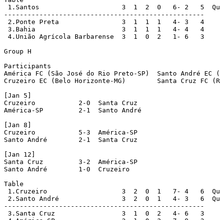
 1.Santos                     3  1  2  0   6- 2   5  Qu
---------------------------------------------------

 2.Ponte Preta                3  1  1  1   4- 3   4

 3.Bahia                      3  1  1  1   4- 4   4

 4.União Agrícola Barbarense  3  1  0  2   1- 6   3

Group H

Participants

América FC (São José do Rio Preto-SP)  Santo André EC (
Cruzeiro EC (Belo Horizonte-MG)        Santa Cruz FC (R
[Jan 5]

Cruzeiro           2-0  Santa Cruz

América-SP         2-1  Santo André

[Jan 8]

Cruzeiro           5-3  América-SP

Santo André        2-1  Santa Cruz

[Jan 12]

Santa Cruz         3-2  América-SP

Santo André        1-0  Cruzeiro

Table

 1.Cruzeiro                   3  2  0  1   7- 4   6  Qu
 2.Santo André                3  2  0  1   4- 3   6  Qu
---------------------------------------------------

 3.Santa Cruz                 3  1  0  2   4- 6   3
