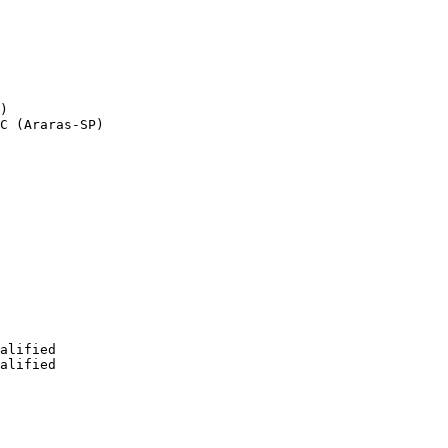
)

C (Araras-SP)

alified

alified
