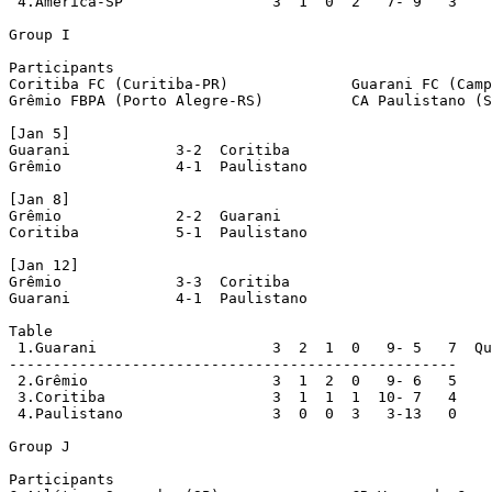
 4.América-SP                 3  1  0  2   7- 9   3

Group I

Participants

Coritiba FC (Curitiba-PR)              Guarani FC (Camp
Grêmio FBPA (Porto Alegre-RS)          CA Paulistano (S
[Jan 5]

Guarani            3-2  Coritiba

Grêmio             4-1  Paulistano

[Jan 8]

Grêmio             2-2  Guarani

Coritiba           5-1  Paulistano

[Jan 12]

Grêmio             3-3  Coritiba

Guarani            4-1  Paulistano

Table

 1.Guarani                    3  2  1  0   9- 5   7  Qu
---------------------------------------------------

 2.Grêmio                     3  1  2  0   9- 6   5

 3.Coritiba                   3  1  1  1  10- 7   4

 4.Paulistano                 3  0  0  3   3-13   0

Group J

Participants
