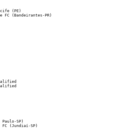
cife (PE)

e FC (Bandeirantes-PR)

alified

alified

 Paulo-SP)

 FC (Jundiaí-SP)
