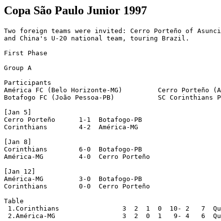
Copa São Paulo Junior 1997
Two foreign teams were invited: Cerro Porteño of Asunci
and China's U-20 national team, touring Brazil.

First Phase

Group A

Participants

América FC (Belo Horizonte-MG)         Cerro Porteño (A
Botafogo FC (João Pessoa-PB)           SC Corinthians P
[Jan 5]

Cerro Porteño      1-1  Botafogo-PB

Corinthians        4-2  América-MG

[Jan 8]

Corinthians        6-0  Botafogo-PB

América-MG         4-0  Cerro Porteño

[Jan 12]

América-MG         3-0  Botafogo-PB

Corinthians        0-0  Cerro Porteño

Table

 1.Corinthians                3  2  1  0  10- 2   7  Qu
 2.América-MG                 3  2  0  1   9- 4   6  Qu