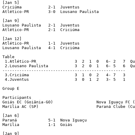
[Jan 5]

Criciúma           2-1  Juventus

Atlético-PR        3-0  Lousano Paulista

[Jan 9]

Lousano Paulista   2-1  Juventus

Atlético-PR        2-1  Criciúma

[Jan 12]

Atlético-PR        1-1  Juventus

Lousano Paulista   4-1  Criciúma

Table

 1.Atlético-PR                3  2  1  0   6- 2   7  Qu
 2.Lousano Paulista           3  2  0  1   6- 5   6  Qu
---------------------------------------------------

 3.Criciúma                   3  1  0  2   4- 7   3

 4.Juventus                   3  0  1  2   3- 5   1

Group E

Participants

Goiás EC (Goiânia-GO)                  Nova Iguaçu FC (
Marília AC (SP)                        Paraná Clube (Cu
[Jan 6]

Paraná             5-1  Nova Iguaçu

Marília            1-1  Goiás

[Jan 9]
