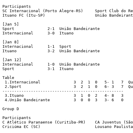
Participants

SC Internacional (Porto Alegre-RS)     Sport Club do Re
Ituano FC (Itu-SP)                     União Bandeirant
[Jan 5]

Sport              2-1  União Bandeirante

Internacional      3-0  Ituano

[Jan 8]

Internacional      1-1  Sport

Ituano             3-2  União Bandeirante

[Jan 12]

Internacional      1-0  União Bandeirante

Sport              3-1  Ituano

Table

 1.Internacional              3  2  1  0   5- 1   7  Qu
 2.Sport                      3  2  1  0   6- 3   7  Qu
---------------------------------------------------

 3.Ituano                     3  1  0  2   4- 8   3

 4.União Bandeirante          3  0  0  3   3- 6   0

Group D

Participants

C Atlético Paranaense (Curitiba-PR)    CA Juventus (São
Criciúma EC (SC)                       Lousano Paulista