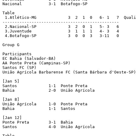
Nacional           3-1  Botafogo-SP

Table

 1.Atlético-MG             3  2  1  0   6- 1   7  Quali
------------------------------------------------

 2.Nacional-SP             3  2  0  1   5- 3   6

 3.Juventude               3  1  1  1   4- 3   4

 4.Botafogo-SP             3  0  0  3   3-11   0

Group G

Participants

EC Bahia (Salvador-BA)

AA Ponte Preta (Campinas-SP)

Santos FC (SP)

União Agrícola Barbarense FC (Santa Bárbara d'Oeste-SP)

[Jan 5]

Santos             1-1  Ponte Preta

Bahia              2-0  União Agrícola

[Jan 8]

União Agrícola     1-0  Ponte Preta

Bahia              1-1  Santos

[Jan 12]

Ponte Preta        3-1  Bahia

Santos             4-0  União Agrícola

Table
