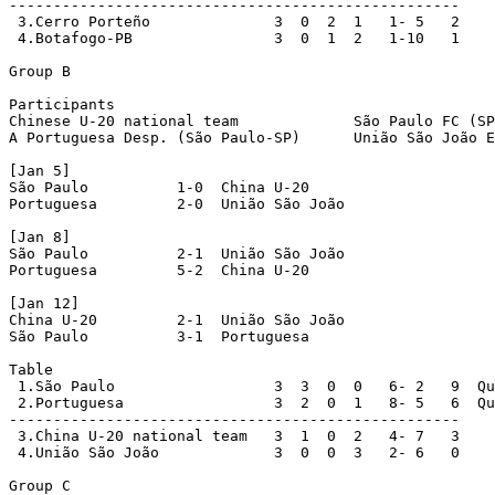
---------------------------------------------------

 3.Cerro Porteño              3  0  2  1   1- 5   2

 4.Botafogo-PB                3  0  1  2   1-10   1

Group B

Participants

Chinese U-20 national team             São Paulo FC (SP
A Portuguesa Desp. (São Paulo-SP)      União São João E
[Jan 5]

São Paulo          1-0  China U-20

Portuguesa         2-0  União São João

[Jan 8]

São Paulo          2-1  União São João

Portuguesa         5-2  China U-20

[Jan 12]

China U-20         2-1  União São João

São Paulo          3-1  Portuguesa

Table

 1.São Paulo                  3  3  0  0   6- 2   9  Qu
 2.Portuguesa                 3  2  0  1   8- 5   6  Qu
---------------------------------------------------

 3.China U-20 national team   3  1  0  2   4- 7   3

 4.União São João             3  0  0  3   2- 6   0

Group C
