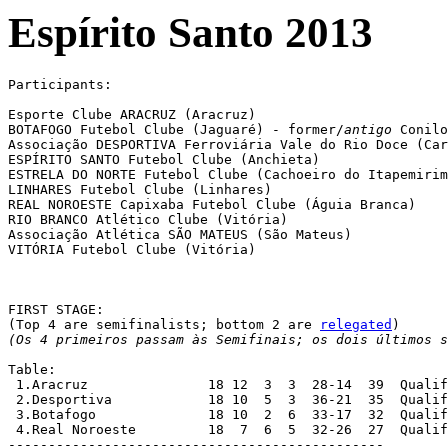
Espírito Santo 2013
Participants:

Esporte Clube ARACRUZ (Aracruz)

BOTAFOGO Futebol Clube (Jaguaré) - former/
antigo
 Conilo
Associação DESPORTIVA Ferroviária Vale do Rio Doce (Car
ESPÍRITO SANTO Futebol Clube (Anchieta)

ESTRELA DO NORTE Futebol Clube (Cachoeiro do Itapemirim
LINHARES Futebol Clube (Linhares)

REAL NOROESTE Capixaba Futebol Clube (Águia Branca)

RIO BRANCO Atlético Clube (Vitória)

Associação Atlética SÃO MATEUS (São Mateus)

VITÓRIA Futebol Clube (Vitória)

FIRST STAGE:

(Top 4 are semifinalists; bottom 2 are 
relegated
(Os 4 primeiros passam às Semifinais; os dois últimos s
Table:

 1.Aracruz 		 18 12  3  3  28-14  39  Qualified

 2.Desportiva 		 18 10  5  3  36-21  35  Qualified

 3.Botafogo 		 18 10  2  6  33-17  32  Qualified

 4.Real Noroeste 	 18  7  6  5  32-26  27  Qualified

-----------------------------------------------
