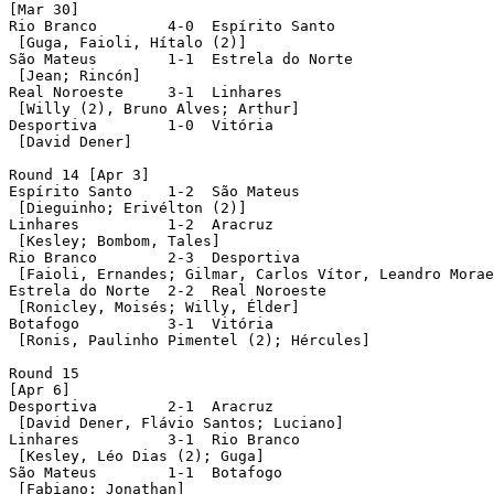
[Mar 30]

Rio Branco	  4-0  Espírito Santo

 [Guga, Faioli, Hítalo (2)]

São Mateus	  1-1  Estrela do Norte

 [Jean; Rincón]

Real Noroeste	  3-1  Linhares

 [Willy (2), Bruno Alves; Arthur]

Desportiva	  1-0  Vitória

 [David Dener]

Round 14 [Apr 3]

Espírito Santo	  1-2  São Mateus

 [Dieguinho; Erivélton (2)]

Linhares	  1-2  Aracruz

 [Kesley; Bombom, Tales]

Rio Branco	  2-3  Desportiva

 [Faioli, Ernandes; Gilmar, Carlos Vítor, Leandro Morae
Estrela do Norte  2-2  Real Noroeste

 [Ronicley, Moisés; Willy, Élder]

Botafogo	  3-1  Vitória

 [Ronis, Paulinho Pimentel (2); Hércules]

Round 15

[Apr 6]

Desportiva	  2-1  Aracruz

 [David Dener, Flávio Santos; Luciano]

Linhares	  3-1  Rio Branco

 [Kesley, Léo Dias (2); Guga]

São Mateus	  1-1  Botafogo

 [Fabiano; Jonathan]
