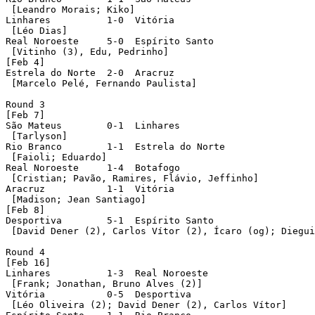
 [Leandro Morais; Kiko]

Linhares 	  1-0  Vitória

 [Léo Dias]

Real Noroeste 	  5-0  Espírito Santo

 [Vitinho (3), Edu, Pedrinho]

[Feb 4]

Estrela do Norte  2-0  Aracruz

 [Marcelo Pelé, Fernando Paulista]

Round 3

[Feb 7]

São Mateus	  0-1  Linhares

 [Tarlyson]

Rio Branco	  1-1  Estrela do Norte

 [Faioli; Eduardo]

Real Noroeste	  1-4  Botafogo

 [Cristian; Pavão, Ramires, Flávio, Jeffinho]

Aracruz		  1-1  Vitória

 [Madison; Jean Santiago]

[Feb 8]

Desportiva	  5-1  Espírito Santo

 [David Dener (2), Carlos Vítor (2), Ícaro (og); Diegui
Round 4

[Feb 16]

Linhares	  1-3  Real Noroeste

 [Frank; Jonathan, Bruno Alves (2)]

Vitória		  0-5  Desportiva

 [Léo Oliveira (2); David Dener (2), Carlos Vítor]
