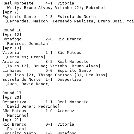
Real Noroeste	  4-1  Vitória

 [Willy, Bruno Alves, Vitinho (2); Robinho]

[Apr 7]

Espírito Santo	  2-3  Estrela do Norte

 [Bernardes, Maicon; Fernando Paulista, Bruno Bosi, Moi
Round 16

[Apr 12]

Botafogo	  2-0  Rio Branco

 [Ramires, Johnatan]

[Apr 13]

Vitória		  1-1  São Mateus

 [Hércules; Breno]

Aracruz		  3-2  Real Noroeste

 [Tales (2), Bruno; Vitinho, Bruno Alves]

Linhares	  6-0  Espírito Santo

 [Willian (2), Thiago Carioca (3), Léo Dias]

Estrela	do Norte  1-1  Desportiva

 [Juca; David Dener]

Round 17

[Apr 20]

Desportiva	  1-1  Real Noroeste

 [David Dener; Pedrinho]

São Mateus	  1-0  Aracruz

 [Marcinho]

[Apr 21]

Rio Branco	  0-1  Vitória

 [Estefan]

Espírito Santo	  1-3  Botafogo
