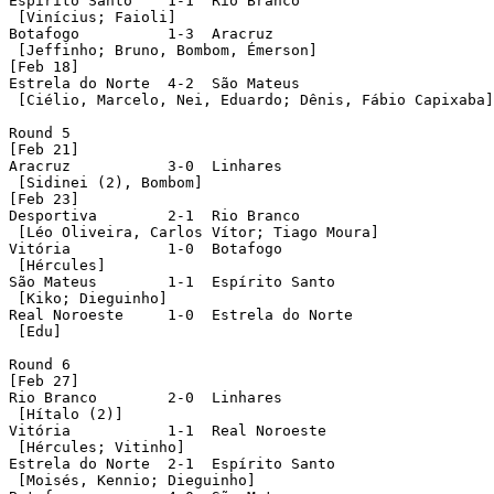
Espírito Santo	  1-1  Rio Branco

 [Vinícius; Faioli]

Botafogo	  1-3  Aracruz

 [Jeffinho; Bruno, Bombom, Émerson]

[Feb 18]

Estrela do Norte  4-2  São Mateus

 [Ciélio, Marcelo, Nei, Eduardo; Dênis, Fábio Capixaba]

Round 5

[Feb 21]

Aracruz	 	  3-0  Linhares

 [Sidinei (2), Bombom]

[Feb 23]

Desportiva	  2-1  Rio Branco

 [Léo Oliveira, Carlos Vítor; Tiago Moura]

Vitória		  1-0  Botafogo

 [Hércules]

São Mateus 	  1-1  Espírito Santo

 [Kiko; Dieguinho]

Real Noroeste	  1-0  Estrela do Norte

 [Edu]

Round 6

[Feb 27]

Rio Branco	  2-0  Linhares

 [Hítalo (2)]

Vitória		  1-1  Real Noroeste

 [Hércules; Vitinho]

Estrela do Norte  2-1  Espírito Santo

 [Moisés, Kennio; Dieguinho]
