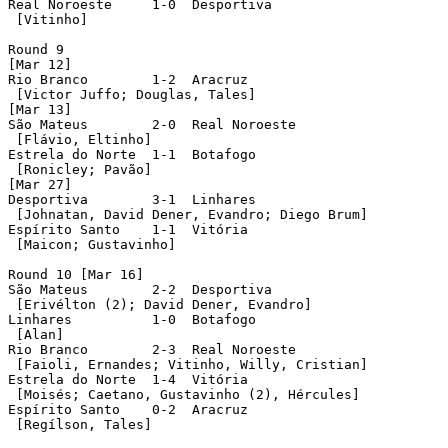
Real Noroeste	  1-0  Desportiva

 [Vitinho]

Round 9

[Mar 12]

Rio Branco	  1-2  Aracruz

 [Victor Juffo; Douglas, Tales]

[Mar 13]

São Mateus	  2-0  Real Noroeste

 [Flávio, Eltinho]

Estrela do Norte  1-1  Botafogo

 [Ronicley; Pavão]

[Mar 27]

Desportiva	  3-1  Linhares

 [Johnatan, David Dener, Evandro; Diego Brum]

Espírito Santo	  1-1  Vitória

 [Maicon; Gustavinho]

Round 10 [Mar 16]

São Mateus	  2-2  Desportiva

 [Erivélton (2); David Dener, Evandro]

Linhares	  1-0  Botafogo

 [Alan]

Rio Branco	  2-3  Real Noroeste

 [Faioli, Ernandes; Vitinho, Willy, Cristian]

Estrela do Norte  1-4  Vitória

 [Moisés; Caetano, Gustavinho (2), Hércules]

Espírito Santo	  0-2  Aracruz

 [Regílson, Tales]
