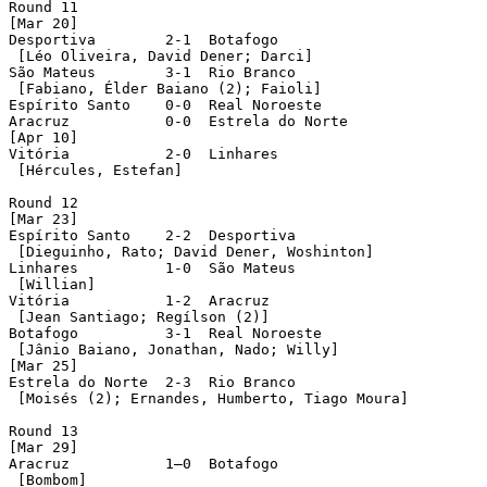
Round 11

[Mar 20]

Desportiva	  2-1  Botafogo

 [Léo Oliveira, David Dener; Darci]

São Mateus 	  3-1  Rio Branco

 [Fabiano, Élder Baiano (2); Faioli]

Espírito Santo	  0-0  Real Noroeste

Aracruz	 	  0-0  Estrela do Norte

[Apr 10]

Vitória		  2-0  Linhares

 [Hércules, Estefan]

Round 12

[Mar 23]

Espírito Santo    2-2  Desportiva

 [Dieguinho, Rato; David Dener, Woshinton]

Linhares	  1-0  São Mateus

 [Willian]

Vitória	 	  1-2  Aracruz

 [Jean Santiago; Regílson (2)]

Botafogo	  3-1  Real Noroeste

 [Jânio Baiano, Jonathan, Nado; Willy]

[Mar 25]

Estrela do Norte  2-3  Rio Branco

 [Moisés (2); Ernandes, Humberto, Tiago Moura]

Round 13

[Mar 29]

Aracruz		  1–0  Botafogo

 [Bombom]
