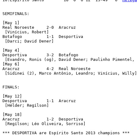
SEMIFINALS:

[May 1]

Real Noroeste	  2-0  Aracruz

 [Vinícius, Robert]

Botafogo 	  1-1  Desportiva

 [Darci; David Dener]

[May 4]

Desportiva	  3-2  Botafogo

 [Evandro, Ronis (og), David Dener; Paulinho Pimentel, 
[May 6]

Aracruz		  4-2  Real Noroeste

 [Sidinei (2), Marco Antônio, Leandro; Vinícius, Willy]

FINALS:

[May 12]

Desportiva	  1-1  Aracruz

 [Hélder; Regílson]

[May 18]

Aracruz		  1-2  Desportiva

 [Regílson; Léo Oliveira, Sorriso]

*** DESPORTIVA are Espírito Santo 2013 champions ***
