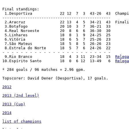
Final standings:

 1.Desportiva 		 22 12  7  3  43-26  43  Cha
-----------------------------------------------

 2.Aracruz 		 22 13  4  5  34-21  43  Fina
 3.Botafogo 		 20 10  3  7  36-21  33

 4.Real Noroeste 	 20  8  6  6  36-30  30

 5.Linhares 		 18  8  1  9  24-25  25

 6.Vitória 		 18  6  5  7  25-26  23

 7.São Mateus 		 18  5  8  5  26-26  23

 8.Estrela do Norte 	 18  5  7  6  24-26  22

- - - - - - - - - - - - - - - - - - - - - - - -

 9.Rio Branco 		 18  4  3 11  23-34  15  
Relega
10.Espírito Santo 	 18  0  6 12  13-49   6  
Relega
* 284 goals / 96 matches = 2.96 gpm.

Topscorer: David Dener (Desportiva), 17 goals.

2012
2013 (2nd level)
2013 (Cup)
2014
list of champions