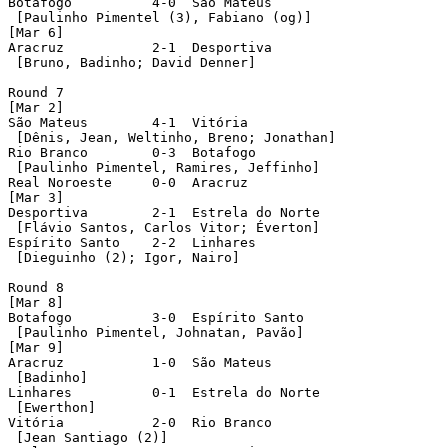
Botafogo	  4-0  São Mateus

 [Paulinho Pimentel (3), Fabiano (og)]

[Mar 6]

Aracruz	 	  2-1  Desportiva

 [Bruno, Badinho; David Denner]

Round 7

[Mar 2]

São Mateus	  4-1  Vitória

 [Dênis, Jean, Weltinho, Breno; Jonathan]

Rio Branco	  0-3  Botafogo

 [Paulinho Pimentel, Ramires, Jeffinho]

Real Noroeste	  0-0  Aracruz

[Mar 3]

Desportiva	  2-1  Estrela do Norte

 [Flávio Santos, Carlos Vitor; Éverton]

Espírito Santo	  2-2  Linhares

 [Dieguinho (2); Igor, Nairo]

Round 8

[Mar 8]

Botafogo	  3-0  Espírito Santo

 [Paulinho Pimentel, Johnatan, Pavão]

[Mar 9]

Aracruz	 	  1-0  São Mateus

 [Badinho]

Linhares	  0-1  Estrela do Norte

 [Ewerthon]

Vitória		  2-0  Rio Branco

 [Jean Santiago (2)]
