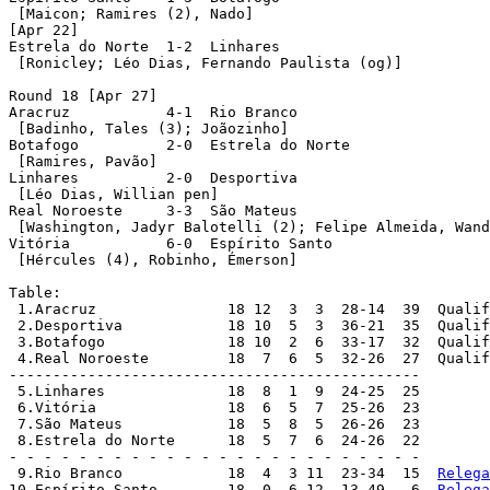
 [Maicon; Ramires (2), Nado]

[Apr 22]

Estrela do Norte  1-2  Linhares

 [Ronicley; Léo Dias, Fernando Paulista (og)]

Round 18 [Apr 27]

Aracruz	 	  4-1  Rio Branco

 [Badinho, Tales (3); Joãozinho]

Botafogo	  2-0  Estrela do Norte

 [Ramires, Pavão]

Linhares	  2-0  Desportiva

 [Léo Dias, Willian pen]

Real Noroeste	  3-3  São Mateus

 [Washington, Jadyr Balotelli (2); Felipe Almeida, Wand
Vitória		  6-0  Espírito Santo

 [Hércules (4), Robinho, Émerson]

Table:

 1.Aracruz 		 18 12  3  3  28-14  39  Qualified

 2.Desportiva 		 18 10  5  3  36-21  35  Qualified

 3.Botafogo 		 18 10  2  6  33-17  32  Qualified

 4.Real Noroeste 	 18  7  6  5  32-26  27  Qualified

-----------------------------------------------

 5.Linhares 		 18  8  1  9  24-25  25

 6.Vitória 		 18  6  5  7  25-26  23

 7.São Mateus 		 18  5  8  5  26-26  23

 8.Estrela do Norte 	 18  5  7  6  24-26  22

- - - - - - - - - - - - - - - - - - - - - - - -

 9.Rio Branco 		 18  4  3 11  23-34  15  
Relega
10.Espírito Santo 	 18  0  6 12  13-49   6  
Relega