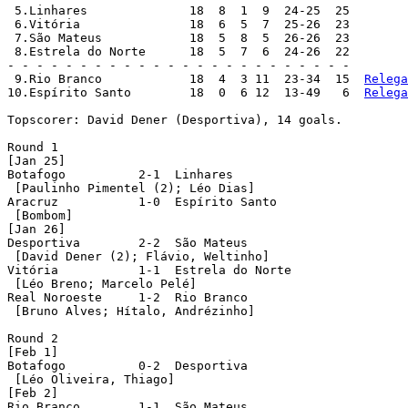
 5.Linhares 		 18  8  1  9  24-25  25

 6.Vitória 		 18  6  5  7  25-26  23

 7.São Mateus 		 18  5  8  5  26-26  23

 8.Estrela do Norte 	 18  5  7  6  24-26  22

- - - - - - - - - - - - - - - - - - - - - - - -

 9.Rio Branco 		 18  4  3 11  23-34  15  
Relega
10.Espírito Santo 	 18  0  6 12  13-49   6  
Relega
Topscorer: David Dener (Desportiva), 14 goals.

Round 1

[Jan 25]

Botafogo 	  2-1  Linhares

 [Paulinho Pimentel (2); Léo Dias]

Aracruz 	  1-0  Espírito Santo

 [Bombom]

[Jan 26]

Desportiva 	  2-2  São Mateus

 [David Dener (2); Flávio, Weltinho]

Vitória 	  1-1  Estrela do Norte

 [Léo Breno; Marcelo Pelé]

Real Noroeste 	  1-2  Rio Branco

 [Bruno Alves; Hítalo, Andrézinho]

Round 2

[Feb 1]

Botafogo 	  0-2  Desportiva

 [Léo Oliveira, Thiago]

[Feb 2]

Rio Branco 	  1-1  São Mateus
