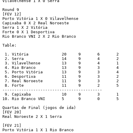
Vilavelhense 1 X 0 Serra

Round 9 

[FEV 12]

Porto Vitória 1 X 0 Vilavelhense

Capixaba 0 X 2 Real Noroeste

Serra 1 X 2 Vitória

Forte 0 X 1 Desportiva

Rio Branco VNI 2 X 2 Rio Branco

Table:

 1. Vitória      	 20	9	6	2	1	14	4	10  

 2. Serra                14	9	4	2	3	10	6	4

 3. Vilavelhense         13	9	4	1	4	8	10	-2 

 4. Rio Branco	         13	9	3	4	2	10	6	4		

 5. Porto Vitória        13	9	3	4	2	7	5	2

 6. Desportiva           11	9	3	2	4	10	11	-1 

 7. Real Noroeste        11	9	3	2	4	9	13	-4	 		

 8. Forte                11	9	2	5	2	5	4	1 	

------------------------------------------

 9. Capixaba             10	9	3	1	5	6	13	-7		

10. Rio Branco VNI       5	9	0	5	4	8	15	-7

Quartas de Final (jogos de ida)

[FEV 20]

Real Noroeste 2 X 1 Serra 

[FEV 21]

Porto Vitória 1 X 1 Rio Branco
