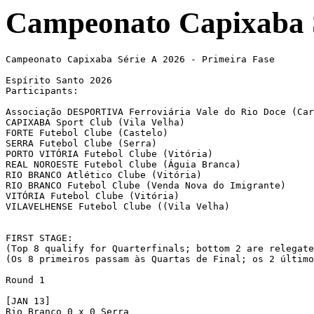
Campeonato Capixaba S
Campeonato Capixaba Série A 2026 - Primeira Fase

Espírito Santo 2026

Participants:

Associação DESPORTIVA Ferroviária Vale do Rio Doce (Car
CAPIXABA Sport Club (Vila Velha)                       
FORTE Futebol Clube (Castelo)

SERRA Futebol Clube (Serra)        			

PORTO VITÓRIA Futebol Clube (Vitória)                  
REAL NOROESTE Futebol Clube (Águia Branca)

RIO BRANCO Atlético Clube (Vitória)					

RIO BRANCO Futebol Clube (Venda Nova do Imigrante)			

VITÓRIA Futebol Clube (Vitória)

VILAVELHENSE Futebol Clube ((Vila Velha)               
FIRST STAGE:

(Top 8 qualify for Quarterfinals; bottom 2 are relegate
(Os 8 primeiros passam às Quartas de Final; os 2 último
Round 1

[JAN 13] 

Rio Branco 0 x 0 Serra
