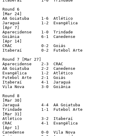
Itaberaí        1-0  Trindade

Round 6

[Mar 24]

AA Goiatuba     1-6  Atlético

Jaraguá         1-2  Evangélica

[Apr 7]

Aparecidense    1-0  Trindade

Goiânia         6-1  Canedense

[Apr 14]

CRAC            0-2  Goiás

Itaberaí        0-2  Futebol Arte

Round 7 [Mar 27]

Aparecidense    2-3  CRAC

AA Goiatuba     2-2  Canedense

Evangélica      1-2  Atlético

Futebol Arte    2-1  Goiás

Itaberaí        4-1  Jaraguá

Vila Nova       3-0  Goiânia

Round 8

[Mar 30]

Jaraguá         4-4  AA Goiatuba

Trindade        1-1  Futebol Arte

[Mar 31]

Atlético        3-2  Itaberaí

CRAC            4-1  Evangélica

[Apr 1]

Canedense       0-0  Vila Nova
