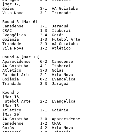
[Mar 17]

Goiás           3-1  AA Goiatuba

Vila Nova       3-1  Trindade

Round 3 [Mar 6]

Canedense       3-1  Jaraguá

CRAC            1-3  Itaberaí

Evangélica      2-4  Goiás

Goiânia         1-3  Futebol Arte

Trindade        2-3  AA Goiatuba

Vila Nova       1-2  Atlético

Round 4 [Mar 13]

Aparecidense    6-2  Canedense

AA Goiatuba     4-1  Itaberaí

Atlético        3-3  Goiás

Futebol Arte    2-1  Vila Nova

Goiânia         0-2  Evangélica

Trindade        3-3  Jaraguá

Round 5

[Mar 16]

Futebol Arte    2-2  Evangélica

[Mar 18]

Atlético        3-1  Goiânia

[Mar 20]

AA Goiatuba     3-0  Aparecidense

Canedense       1-2  CRAC

Goiás           4-2  Vila Nova
