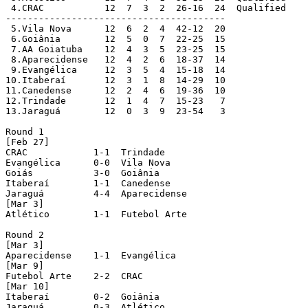
 4.CRAC           12  7  3  2  26-16  24  Qualified

----------------------------------------

 5.Vila Nova      12  6  2  4  42-12  20

 6.Goiânia        12  5  0  7  22-25  15

 7.AA Goiatuba    12  4  3  5  23-25  15

 8.Aparecidense   12  4  2  6  18-37  14

 9.Evangélica     12  3  5  4  15-18  14

10.Itaberaí       12  3  1  8  14-29  10

11.Canedense      12  2  4  6  19-36  10

12.Trindade       12  1  4  7  15-23   7

13.Jaraguá        12  0  3  9  23-54   3

Round 1

[Feb 27]

CRAC            1-1  Trindade

Evangélica      0-0  Vila Nova

Goiás           3-0  Goiânia

Itaberaí        1-1  Canedense

Jaraguá         4-4  Aparecidense

[Mar 3]

Atlético        1-1  Futebol Arte

Round 2

[Mar 3]

Aparecidense    1-1  Evangélica

[Mar 9]

Futebol Arte    2-2  CRAC

[Mar 10]

Itaberaí        0-2  Goiânia

Jaraguá         0-3  Atlético
