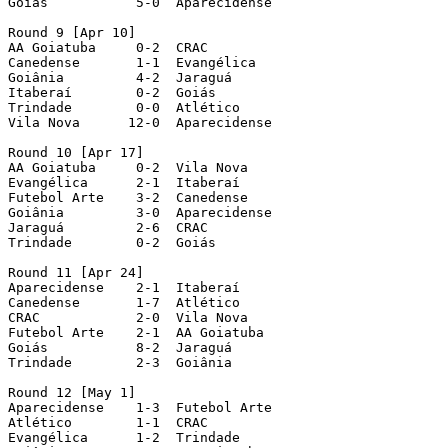
Goiás           5-0  Aparecidense

Round 9 [Apr 10]

AA Goiatuba     0-2  CRAC

Canedense       1-1  Evangélica

Goiânia         4-2  Jaraguá

Itaberaí        0-2  Goiás

Trindade        0-0  Atlético

Vila Nova      12-0  Aparecidense

Round 10 [Apr 17]

AA Goiatuba     0-2  Vila Nova

Evangélica      2-1  Itaberaí

Futebol Arte    3-2  Canedense

Goiânia         3-0  Aparecidense

Jaraguá         2-6  CRAC

Trindade        0-2  Goiás

Round 11 [Apr 24]

Aparecidense    2-1  Itaberaí

Canedense       1-7  Atlético

CRAC            2-0  Vila Nova

Futebol Arte    2-1  AA Goiatuba

Goiás           8-2  Jaraguá

Trindade        2-3  Goiânia

Round 12 [May 1]

Aparecidense    1-3  Futebol Arte

Atlético        1-1  CRAC

Evangélica      1-2  Trindade
