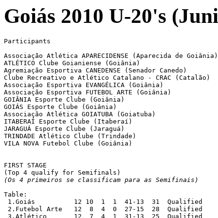
Goiás 2010 U-20's (Juni
Participants

Associação Atlética APARECIDENSE (Aparecida de Goiânia)

ATLÉTICO Clube Goianiense (Goiânia)

Agremiação Esportiva CANEDENSE (Senador Canedo)

Clube Recreativo e Atlético Catalano - CRAC (Catalão)

Associação Esportiva EVANGÉLICA (Goiânia)

Associação Esportiva FUTEBOL ARTE (Goiânia)

GOIÂNIA Esporte Clube (Goiânia)

GOIÁS Esporte Clube (Goiânia)

Associação Atlética GOIATUBA (Goiatuba)

ITABERAÍ Esporte Clube (Itaberaí)

JARAGUÁ Esporte Clube (Jaraguá)

TRINDADE Atlético Clube (Trindade)

VILA NOVA Futebol Clube (Goiânia)

FIRST STAGE

(Os 4 primeiros se classificam para as Semifinais)
Table:

 1.Goiás          12 10  1  1  41-13  31  Qualified

 2.Futebol Arte   12  8  4  0  27-15  28  Qualified

 3.Atlético       12  7  4  1  31-13  25  Qualified
