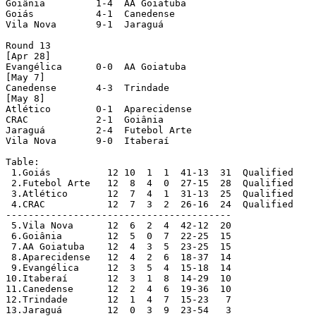
Goiânia         1-4  AA Goiatuba

Goiás           4-1  Canedense

Vila Nova       9-1  Jaraguá

Round 13

[Apr 28]

Evangélica      0-0  AA Goiatuba

[May 7]

Canedense       4-3  Trindade

[May 8]

Atlético        0-1  Aparecidense

CRAC            2-1  Goiânia

Jaraguá         2-4  Futebol Arte

Vila Nova       9-0  Itaberaí

Table:

 1.Goiás          12 10  1  1  41-13  31  Qualified

 2.Futebol Arte   12  8  4  0  27-15  28  Qualified

 3.Atlético       12  7  4  1  31-13  25  Qualified

 4.CRAC           12  7  3  2  26-16  24  Qualified

----------------------------------------

 5.Vila Nova      12  6  2  4  42-12  20

 6.Goiânia        12  5  0  7  22-25  15

 7.AA Goiatuba    12  4  3  5  23-25  15

 8.Aparecidense   12  4  2  6  18-37  14

 9.Evangélica     12  3  5  4  15-18  14

10.Itaberaí       12  3  1  8  14-29  10

11.Canedense      12  2  4  6  19-36  10

12.Trindade       12  1  4  7  15-23   7

13.Jaraguá        12  0  3  9  23-54   3
