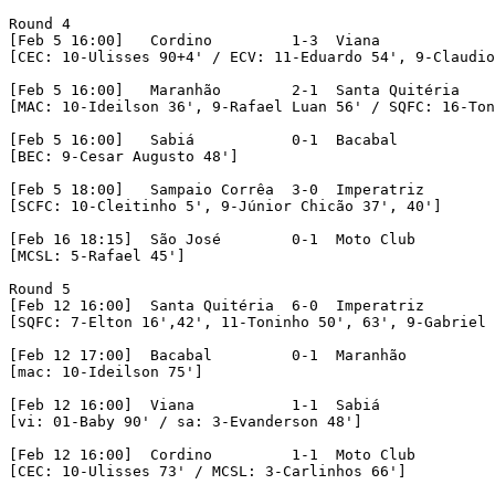
Round 4

[Feb 5 16:00] 	Cordino		1-3  Viana

[CEC: 10-Ulisses 90+4' / ECV: 11-Eduardo 54', 9-Claudio
[Feb 5 16:00] 	Maranhão	2-1  Santa Quitéria

[MAC: 10-Ideilson 36', 9-Rafael Luan 56' / SQFC: 16-Ton
[Feb 5 16:00]	Sabiá		0-1  Bacabal

[BEC: 9-Cesar Augusto 48']

[Feb 5 18:00]	Sampaio Corrêa	3-0  Imperatriz

[SCFC: 10-Cleitinho 5', 9-Júnior Chicão 37', 40']

[Feb 16 18:15]	São José	0-1  Moto Club

[MCSL: 5-Rafael 45']

Round 5

[Feb 12 16:00]	Santa Quitéria	6-0  Imperatriz

[SQFC: 7-Elton 16',42', 11-Toninho 50', 63', 9-Gabriel 
[Feb 12 17:00]	Bacabal		0-1  Maranhão

[mac: 10-Ideilson 75']

[Feb 12 16:00]	Viana		1-1  Sabiá

[vi: 01-Baby 90' / sa: 3-Evanderson 48']

[Feb 12 16:00]	Cordino		1-1  Moto Club

[CEC: 10-Ulisses 73' / MCSL: 3-Carlinhos 66']
