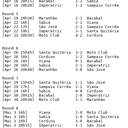
[Apr 16 20h15]	Bacabal		1-1  Sabiá

[Apr 16 20h30]	Imperatriz	1-2  Sampaio Corrêa

Round 5

[Apr 19 20h30]	Maranhão	2-1  Bacabal

[Apr 22 16h]	Sabiá		2-1  Viana

[Apr 22 17h]	São José	2-2  Sampaio Corrêa

[Apr 22 19h]	Imperatriz	3-1  Santa Quitéria

[Apr 23 20h30]  Moto Club	4-2  Cordino

Round 6

[Apr 26 15h45]  Santa Quitéria	3-2  Moto Club

[Apr 26 16h]    Cordino		1-2  Sampaio Corrêa

[Apr 26 16h]    Viana		0-1  Bacabal

[Apr 26 16h]    Sabiá		2-1  Imperatriz

[Apr 26 20h40]  Maranhão	3-0  São José

Round 7

[Apr 29 15h45]  Santa Quitéria	1-1  São José

[Apr 29 17h]    Sampaio Corrêa	2-2  Viana

[Apr 29 16h]    Sabiá		0-0  Cordino

[Apr 30 20h15]  Bacabal		2-0  Imperatriz

[Apr 30 20h30]  Moto Club	1-1  Maranhão

Round 8 

[Mai 3 16h]     Viana		1-0  Moto Club

[Mai 3 16h]     Sabiá		2-0  Santa Quitéria

[Mai 3 16h]     Cordino		3-0  Bacabal

[Mai 3 20h15]   Imperatriz	1-1  São José
