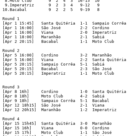
 8.Moto Club	   9  2  4  3  16-15  10

 9.Imperatriz	   9  2  3  4   9-12   9

10.Bacabal	   9  2  2  5   9-19   8

Round 1 

[Apr 1 15:45]	Santa Quitéria	1-1  Sampaio Corrêa

[Apr 1 16:00]	São José	2-2  Cordino

[Apr 1 16:00]	Viana		2-0  Imperatriz

[Apr 1 18:00]	Maranhão	2-1  Sabiá

[Apr 2 20:15]	Bacabal		1-1  Moto Club

Round 2 

[Apr 5 16:00]	Cordino		3-2  Maranhão

[Apr 5 16:00]	Viana		2-2  Santa Quitéria

[Apr 5 20:15]	Sampaio Corrêa	5-1  Sabiá

[Apr 5 20:15]	Bacabal		2-3  São José

[Apr 5 20:15]	Imperatriz	1-1  Moto Club

Round 3

[Apr 8 16h]	Cordino		1-0  Santa Quitéria

[Apr 8 18h]	Moto Club	4-2  Sabiá

[Apr 9 18h]	Sampaio Corrêa	5-1  Bacabal

[Apr 12 18h15]	São José	2-1  Viana

[Apr 12 20h15]	Maranhão	1-2  Imperatriz

Round 4 

[Apr 15 15h45]	Santa Quitéria	3-0  Maranhão

[Apr 15 16h]	Viana		0-0  Cordino

[Apr 15 17h]	Moto Club	1-1  São José
