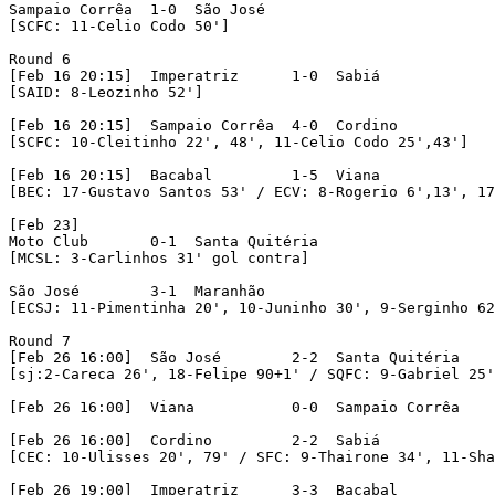
Sampaio Corrêa	1-0  São José

[SCFC: 11-Celio Codo 50']

Round 6

[Feb 16 20:15]	Imperatriz	1-0  Sabiá

[SAID: 8-Leozinho 52']

[Feb 16 20:15]	Sampaio Corrêa	4-0  Cordino

[SCFC: 10-Cleitinho 22', 48', 11-Celio Codo 25',43']

[Feb 16 20:15]	Bacabal		1-5  Viana

[BEC: 17-Gustavo Santos 53' / ECV: 8-Rogerio 6',13', 17
[Feb 23]

Moto Club	0-1  Santa Quitéria

[MCSL: 3-Carlinhos 31' gol contra]

São José	3-1  Maranhão

[ECSJ: 11-Pimentinha 20', 10-Juninho 30', 9-Serginho 62
Round 7 

[Feb 26 16:00]	São José	2-2  Santa Quitéria

[sj:2-Careca 26', 18-Felipe 90+1' / SQFC: 9-Gabriel 25'
[Feb 26 16:00]	Viana		0-0  Sampaio Corrêa

[Feb 26 16:00]	Cordino		2-2  Sabiá

[CEC: 10-Ulisses 20', 79' / SFC: 9-Thairone 34', 11-Sha
[Feb 26 19:00]	Imperatriz	3-3  Bacabal
