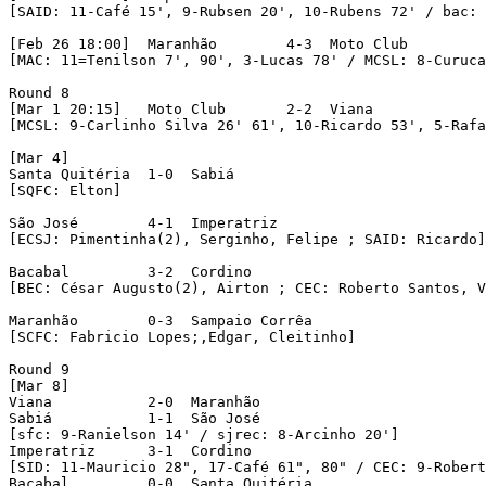
[SAID: 11-Café 15', 9-Rubsen 20', 10-Rubens 72' / bac: 
[Feb 26 18:00]	Maranhão	4-3  Moto Club

[MAC: 11=Tenilson 7', 90', 3-Lucas 78' / MCSL: 8-Curuca
Round 8

[Mar 1 20:15]	Moto Club	2-2  Viana

[MCSL: 9-Carlinho Silva 26' 61', 10-Ricardo 53', 5-Rafa
[Mar 4]

Santa Quitéria	1-0  Sabiá

[SQFC: Elton]

São José	4-1  Imperatriz

[ECSJ: Pimentinha(2), Serginho, Felipe ; SAID: Ricardo]
Bacabal		3-2  Cordino

[BEC: César Augusto(2), Airton ; CEC: Roberto Santos, V
Maranhão	0-3  Sampaio Corrêa

[SCFC: Fabricio Lopes;,Edgar, Cleitinho]

Round 9

[Mar 8]

Viana		2-0  Maranhão

Sabiá		1-1  São José

[sfc: 9-Ranielson 14' / sjrec: 8-Arcinho 20']

Imperatriz	3-1  Cordino

[SID: 11-Mauricio 28", 17-Café 61", 80" / CEC: 9-Robert
Bacabal		0-0  Santa Quitéria
