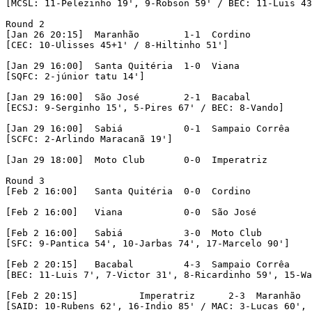
[MCSL: 11-Pelezinho 19', 9-Robson 59' / BEC: 11-Luis 43
Round 2

[Jan 26 20:15]	Maranhão	1-1  Cordino

[CEC: 10-Ulisses 45+1' / 8-Hiltinho 51']

[Jan 29 16:00]	Santa Quitéria	1-0  Viana

[SQFC: 2-júnior tatu 14']

[Jan 29 16:00]	São José	2-1  Bacabal

[ECSJ: 9-Serginho 15', 5-Pires 67' / BEC: 8-Vando]

[Jan 29 16:00]	Sabiá		0-1  Sampaio Corrêa

[SCFC: 2-Arlindo Maracanã 19']

[Jan 29 18:00]	Moto Club	0-0  Imperatriz

Round 3 

[Feb 2 16:00]	Santa Quitéria	0-0  Cordino

[Feb 2 16:00]	Viana		0-0  São José

[Feb 2 16:00]	Sabiá		3-0  Moto Club

[SFC: 9-Pantica 54', 10-Jarbas 74', 17-Marcelo 90']

[Feb 2 20:15]	Bacabal		4-3  Sampaio Corrêa

[BEC: 11-Luis 7', 7-Victor 31', 8-Ricardinho 59', 15-Wa
[Feb 2 20:15]		Imperatriz	2-3  Maranhão

[SAID: 10-Rubens 62', 16-Indio 85' / MAC: 3-Lucas 60', 