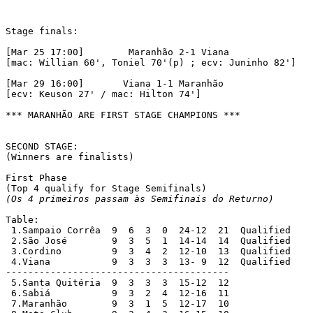
Stage finals:

[Mar 25 17:00]	      Maranhão 2-1 Viana

[mac: Willian 60', Toniel 70'(p) ; ecv: Juninho 82']

[Mar 29 16:00]       Viana 1-1 Maranhão

[ecv: Keuson 27' / mac: Hilton 74']

*** MARANHÃO ARE FIRST STAGE CHAMPIONS ***

SECOND STAGE:

(Winners are finalists)

First Phase

(Os 4 primeiros passam às Semifinais do Returno)
Table:

 1.Sampaio Corrêa  9  6  3  0  24-12  21  Qualified

 2.São José	   9  3  5  1  14-14  14  Qualified

 3.Cordino	   9  3  4  2  12-10  13  Qualified

 4.Viana 	   9  3  3  3  13- 9  12  Qualified

----------------------------------------

 5.Santa Quitéria  9  3  3  3  15-12  12

 6.Sabiá	   9  3  2  4  12-16  11

 7.Maranhão	   9  3  1  5  12-17  10
