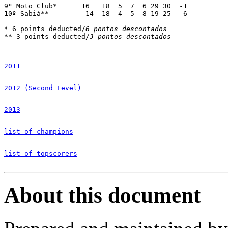
9º Moto Club*      16	18  5  7  6 29 30  -1

10º Sabiá**         14	18  4  5  8 19 25  -6

* 6 points deducted/
6 pontos descontados
** 3 points deducted/
3 pontos descontados
2011
2012 (Second Level)
2013
list of champions
list of topscorers
About this document