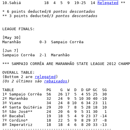
10.Sabiá	  18  4  5  9  19-25  14 
Relegated
 **

* 6 points deducted/
6 pontos descontados
** 3 points deducted/
3 pontos descontados
LEAGUE FINALS:

[May 30]	

Maranhão 	0-3  Sampaio Corrêa

[Jun 7]

Sampaio Corrêa	2-1  Maranhão

*** SAMPAIO CORRÊA ARE MARANHÃO STATE LEAGUE 2012 CHAMP
OVERALL TABLE:

(Bottom 2 are 
relegated
(Os 2 últimos são 
rebaixados
)
TABLE	           PG    G  W  D  D GP GC  SG

1º Sampaio Corrêa  56	26 17  5  4 55 25  30

2º Maranhão        32	24  9  5 10 30 40 -10

3º Viana           34	24  8 10  6 34 23  11

4º Santa Quitéria  29	20  7  8  5 28 18  10

5º São José**      24	20  6  9  5 31 30   1

6º Bacabal         19	18  5  4  9 23 37 -14

7º Cordino*        18	22  5  9  8 29 37  -8

8º Imperatriz      18	18  4  6  8 20 33 -13

-----------------------------------------------
