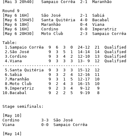
[Mai 3 20h40]   Sampaio Corrêa	2-1  Maranhão

Round 9

[May 6 16H]	São José	2-1  Sabiá

[May 6 15H45]	Santa Quitéria	4-0  Bacabal

[May 6 18H]	Maranhão	0-4  Viana

[May 6 16H]	Cordino		0-0  Imperatriz

[May 6 20H30]	Moto Club	2-3  Sampaio Corrêa

Table:

 1.Sampaio Corrêa  9  6  3  0  24-12  21  Qualified

 2.São José	   9  3  5  1  14-14  14  Qualified

 3.Cordino	   9  3  4  2  12-10  13  Qualified

 4.Viana 	   9  3  3  3  13- 9  12  Qualified

----------------------------------------

 5.Santa Quitéria  9  3  3  3  15-12  12

 6.Sabiá	   9  3  2  4  12-16  11

 7.Maranhão	   9  3  1  5  12-17  10

 8.Moto Club	   9  2  4  3  16-15  10

 9.Imperatriz	   9  2  3  4   9-12   9

10.Bacabal	   9  2  2  5   9-19   8

Stage semifinals:

[May 10]

Cordino		3-3  São José

Viana		0-0  Sampaio Corrêa

[May 14]
