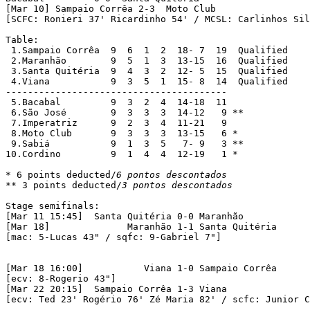
[Mar 10] Sampaio Corrêa	2-3  Moto Club

[SCFC: Ronieri 37' Ricardinho 54' / MCSL: Carlinhos Sil
Table:

 1.Sampaio Corrêa  9  6  1  2  18- 7  19  Qualified

 2.Maranhão	   9  5  1  3  13-15  16  Qualified

 3.Santa Quitéria  9  4  3  2  12- 5  15  Qualified

 4.Viana	   9  3  5  1  15- 8  14  Qualified

----------------------------------------

 5.Bacabal  	   9  3  2  4  14-18  11

 6.São José	   9  3  3  3  14-12   9 **

 7.Imperatriz	   9  2  3  4  11-21   9

 8.Moto Club	   9  3  3  3  13-15   6 *

 9.Sabiá	   9  1  3  5   7- 9   3 **

10.Cordino	   9  1  4  4  12-19   1 *

* 6 points deducted/
6 pontos descontados
** 3 points deducted/
3 pontos descontados
Stage semifinals:

[Mar 11 15:45]	Santa Quitéria 0-0 Maranhão 	        – Rodrigão

[Mar 18]	      Maranhão 1-1 Santa Quitéria 	– Nhozinho Santos

[mac: 5-Lucas 43" / sqfc: 9-Gabriel 7"]

[Mar 18 16:00]	         Viana 1-0 Sampaio Corrêa	- Djalma Campos     

[ecv: 8-Rogerio 43"]

[Mar 22 20:15]	Sampaio Corrêa 1-3 Viana		– Nhozinho Santos

[ecv: Ted 23' Rogério 76' Zé Maria 82' / scfc: Junior C