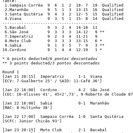
Table:

 1.Sampaio Corrêa  9  6  1  2  18- 7  19  Qualified

 2.Maranhão	   9  5  1  3  13-15  16  Qualified

 3.Santa Quitéria  9  4  3  2  12- 5  15  Qualified

 4.Viana	   9  3  5  1  15- 8  14  Qualified

----------------------------------------

 5.Bacabal  	   9  3  2  4  14-18  11

 6.São José	   9  3  3  3  14-12   9 **

 7.Imperatriz	   9  2  3  4  11-21   9

 8.Moto Club	   9  3  3  3  13-15   6 *

 9.Sabiá	   9  1  3  5   7- 9   3 **

10.Cordino	   9  1  4  4  12-19   1 *

* 6 points deducted/
6 pontos descontados
** 3 points deducted/
3 pontos descontados
Round 1

[Jan 21 20:15]	Imperatriz	1-1  Viana

[ECV: 7-Gualberto 25' / SAID: 11-Café 36']

[Jan 22 16:00]	Cordino		4-2  São José

[CEC: 10-Ulisses 41', 45+2',73', 9-Roberto de Cloude 87
[Jan 22 16:00]	Sabiá		0-1  Maranhão

[MAC: 8-Hiltinho 38']

[Jan 22 17:00]	Sampaio Corrêa	1-0  Santa Quitéria

[SCFC: Júnior Chicão 93']

[Jan 23 20:15]	Moto Club	2-1  Bacabal
