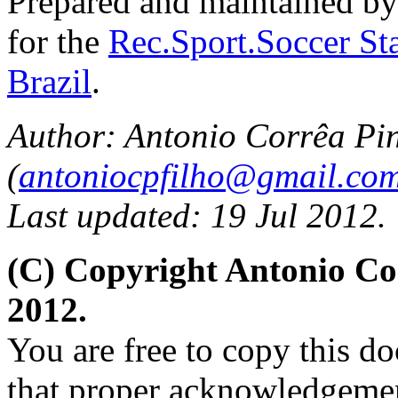
Prepared and maintained b
for the
Rec.Sport.Soccer Sta
Brazil
.
Author: Antonio Corrêa Pin
(
antoniocpfilho@gmail.co
Last updated: 19 Jul 2012.
(C) Copyright Antonio C
2012.
You are free to copy this d
that proper acknowledgement