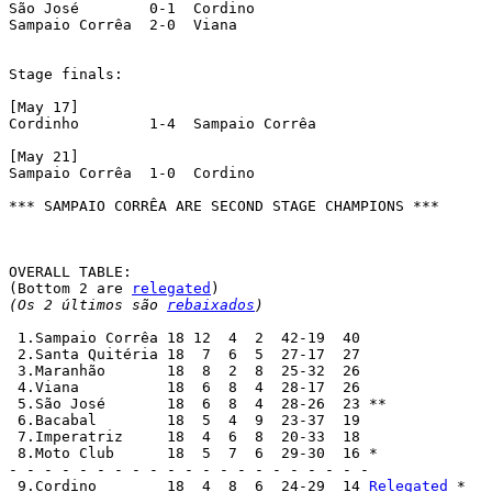
São José	0-1  Cordino

Sampaio Corrêa	2-0  Viana  

Stage finals:

[May 17]

Cordinho	1-4  Sampaio Corrêa

[May 21]

Sampaio Corrêa	1-0  Cordino

*** SAMPAIO CORRÊA ARE SECOND STAGE CHAMPIONS ***

OVERALL TABLE:

(Bottom 2 are 
relegated
(Os 2 últimos são 
rebaixados
)
 1.Sampaio Corrêa 18 12  4  2  42-19  40

 2.Santa Quitéria 18  7  6  5  27-17  27

 3.Maranhão	  18  8  2  8  25-32  26

 4.Viana	  18  6  8  4  28-17  26

 5.São José	  18  6  8  4  28-26  23 **

 6.Bacabal  	  18  5  4  9  23-37  19

 7.Imperatriz	  18  4  6  8  20-33  18

 8.Moto Club	  18  5  7  6  29-30  16 *

- - - - - - - - - - - - - - - - - - - - -

 9.Cordino	  18  4  8  6  24-29  14 
Relegated
 *
