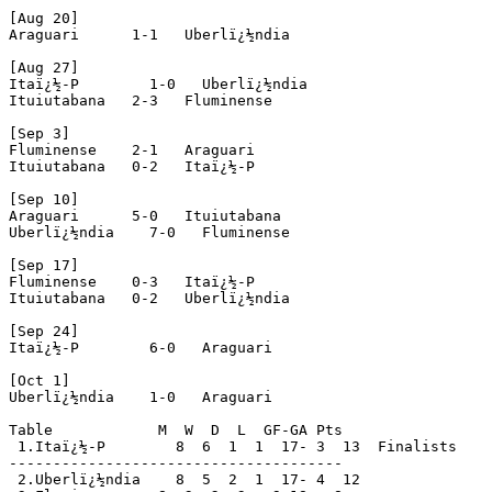
[Aug 20]

Araguari      1-1   Uberlï¿½ndia

[Aug 27]

Itaï¿½-P        1-0   Uberlï¿½ndia

Ituiutabana   2-3   Fluminense

[Sep 3]

Fluminense    2-1   Araguari

Ituiutabana   0-2   Itaï¿½-P 

[Sep 10]

Araguari      5-0   Ituiutabana

Uberlï¿½ndia    7-0   Fluminense

[Sep 17]

Fluminense    0-3   Itaï¿½-P 

Ituiutabana   0-2   Uberlï¿½ndia

[Sep 24]

Itaï¿½-P        6-0   Araguari

[Oct 1]

Uberlï¿½ndia    1-0   Araguari

Table            M  W  D  L  GF-GA Pts

 1.Itaï¿½-P        8  6  1  1  17- 3  13  Finalists

--------------------------------------

 2.Uberlï¿½ndia    8  5  2  1  17- 4  12
