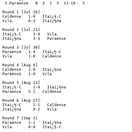
 5.Paraense   8  2  1  5  13-19   5

Round 1 [Jul 16]

Caldense   1-0   Itaï¿½-C

Vila       0-3   Itaï¿½na

Round 2 [Jul 23]

Itaï¿½-C     3-0   Vila

Itaï¿½na     3-3   Paraense

Round 3 [Jul 30]

Paraense   1-4   Itaï¿½-C

Vila       1-0   Caldense

Round 4 [Aug 6]

Caldense   1-0   Itaï¿½na

Paraense   1-0   Vila

Round 5 [Aug 13]

Itaï¿½-C     1-0   Itaï¿½na

Paraense   5-2   Caldense

Round 6 [Aug 27]

Itaï¿½-C     2-1   Caldense

Itaï¿½na     0-2   Vila

Round 7 [Sep 3]

Paraense   1-2   Itaï¿½na

Vila       0-0   Itaï¿½-C
