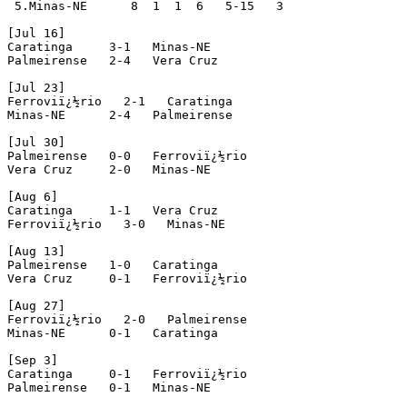
 5.Minas-NE      8  1  1  6   5-15   3

[Jul 16]

Caratinga     3-1   Minas-NE

Palmeirense   2-4   Vera Cruz

[Jul 23]

Ferroviï¿½rio   2-1   Caratinga

Minas-NE      2-4   Palmeirense

[Jul 30]

Palmeirense   0-0   Ferroviï¿½rio

Vera Cruz     2-0   Minas-NE

[Aug 6]

Caratinga     1-1   Vera Cruz

Ferroviï¿½rio   3-0   Minas-NE

[Aug 13]

Palmeirense   1-0   Caratinga

Vera Cruz     0-1   Ferroviï¿½rio

[Aug 27]

Ferroviï¿½rio   2-0   Palmeirense

Minas-NE      0-1   Caratinga

[Sep 3]

Caratinga     0-1   Ferroviï¿½rio

Palmeirense   0-1   Minas-NE
