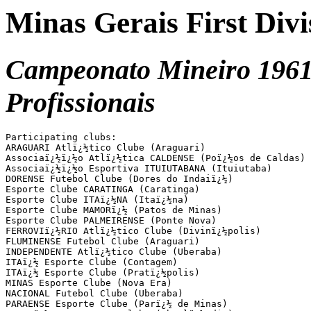
Minas Gerais First Divi
Campeonato Mineiro 1961 
Profissionais
Participating clubs:

ARAGUARI Atlï¿½tico Clube (Araguari)

Associaï¿½ï¿½o Atlï¿½tica CALDENSE (Poï¿½os de Caldas)

Associaï¿½ï¿½o Esportiva ITUIUTABANA (Ituiutaba)

DORENSE Futebol Clube (Dores do Indaiï¿½)

Esporte Clube CARATINGA (Caratinga)

Esporte Clube ITAï¿½NA (Itaï¿½na)

Esporte Clube MAMORï¿½ (Patos de Minas)

Esporte Clube PALMEIRENSE (Ponte Nova)

FERROVIï¿½RIO Atlï¿½tico Clube (Divinï¿½polis)

FLUMINENSE Futebol Clube (Araguari)

INDEPENDENTE Atlï¿½tico Clube (Uberaba)

ITAï¿½ Esporte Clube (Contagem)

ITAï¿½ Esporte Clube (Pratï¿½polis)

MINAS Esporte Clube (Nova Era)

NACIONAL Futebol Clube (Uberaba)

PARAENSE Esporte Clube (Parï¿½ de Minas)
