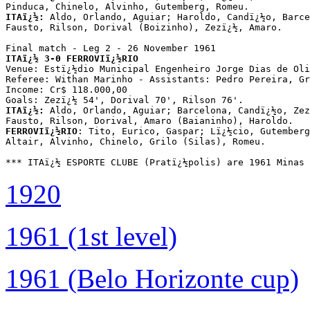
ITAï¿½:
 Aldo, Orlando, Aguiar; Haroldo, Candï¿½o, Barce
Fausto, Rilson, Dorival (Boizinho), Zezï¿½, Amaro.

ITAï¿½ 3-0 FERROVIï¿½RIO

Venue: Estï¿½dio Municipal Engenheiro Jorge Dias de Oli
Referee: Withan Marinho - Assistants: Pedro Pereira, Gr
Income: Cr$ 118.000,00

ITAï¿½:
 Aldo, Orlando, Aguiar; Barcelona, Candï¿½o, Zez
FERROVIï¿½RIO
: Tito, Eurico, Gaspar; Lï¿½cio, Gutemberg
Altair, Alvinho, Chinelo, Grilo (Silas), Romeu.

*** ITAï¿½ ESPORTE CLUBE (Pratï¿½polis) are 1961 Minas 
1920
1961 (1st level)
1961 (Belo Horizonte cup)