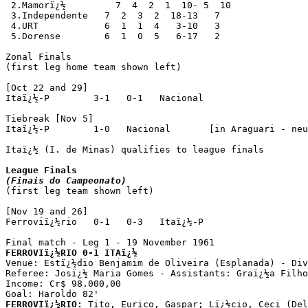
 2.Mamorï¿½         7  4  2  1  10- 5  10

 3.Independente   7  2  3  2  18-13   7

 4.URT            6  1  1  4   3-10   3

 5.Dorense        6  1  0  5   6-17   2

Zonal Finals

(first leg home team shown left)

[Oct 22 and 29]

Itaï¿½-P        3-1   0-1   Nacional

Tiebreak [Nov 5]

Itaï¿½-P        1-0   Nacional       [in Araguari - neu
Itaï¿½ (I. de Minas) qualifies to league finals

(Finais do Campeonato)

(first leg team shown left)

[Nov 19 and 26]

Ferroviï¿½rio   0-1   0-3   Itaï¿½-P 

FERROVIï¿½RIO 0-1 ITAï¿½

Venue: Estï¿½dio Benjamim de Oliveira (Esplanada) - Div
Referee: Josï¿½ Maria Gomes - Assistants: Graï¿½a Filho
Income: Cr$ 98.000,00

FERROVIï¿½RIO:
 Tito, Eurico, Gaspar; Lï¿½cio, Ceci (Del