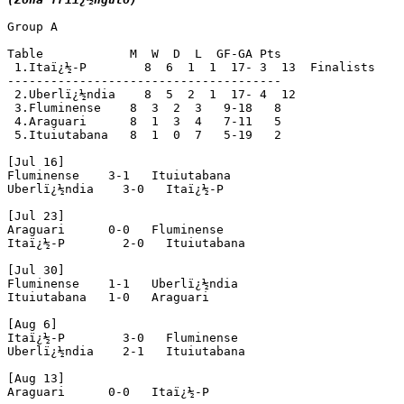
Group A

Table            M  W  D  L  GF-GA Pts

 1.Itaï¿½-P        8  6  1  1  17- 3  13  Finalists

--------------------------------------

 2.Uberlï¿½ndia    8  5  2  1  17- 4  12

 3.Fluminense    8  3  2  3   9-18   8

 4.Araguari      8  1  3  4   7-11   5

 5.Ituiutabana   8  1  0  7   5-19   2

[Jul 16]

Fluminense    3-1   Ituiutabana

Uberlï¿½ndia    3-0   Itaï¿½-P 

[Jul 23]

Araguari      0-0   Fluminense

Itaï¿½-P        2-0   Ituiutabana

[Jul 30]

Fluminense    1-1   Uberlï¿½ndia

Ituiutabana   1-0   Araguari

[Aug 6]

Itaï¿½-P        3-0   Fluminense

Uberlï¿½ndia    2-1   Ituiutabana

[Aug 13]

Araguari      0-0   Itaï¿½-P 
