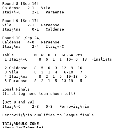
Round 8 [Sep 10]

Caldense   2-1   Vila

Itaï¿½-C     2-1   Paraense

Round 9 [Sep 17]

Vila       2-1   Paraense

Itaï¿½na     0-1   Caldense

Round 10 [Sep 24]

Caldense   4-0   Paraense

Itaï¿½na     2-4   Itaï¿½-C

Table         M  W  D  L  GF-GA Pts

 1.Itaï¿½-C     8  6  1  1  16- 6  13  Finalists

-----------------------------------

 2.Caldense   8  5  0  3  12- 9  10

 3.Vila       8  3  1  4   6-10   7

 4.Itaï¿½na     8  2  1  5  10-13   5

 5.Paraense   8  2  1  5  13-19   5

Zonal Finals

(first leg home team shown left)

[Oct 8 and 29]

Itaï¿½-C     2-3   0-3   Ferroviï¿½rio

Ferroviï¿½rio qualifies to league finals

(Zona Triï¿½ngulo)