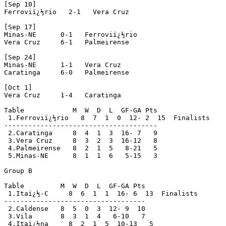
[Sep 10]

Ferroviï¿½rio   2-1   Vera Cruz

[Sep 17]

Minas-NE      0-1   Ferroviï¿½rio

Vera Cruz     6-1   Palmeirense

[Sep 24]

Minas-NE      1-1   Vera Cruz

Caratinga     6-0   Palmeirense

[Oct 1]

Vera Cruz     1-4   Caratinga

Table            M  W  D  L  GF-GA Pts

 1.Ferroviï¿½rio   8  7  1  0  12- 2  15  Finalists

--------------------------------------

 2.Caratinga     8  4  1  3  16- 7   9

 3.Vera Cruz     8  3  2  3  16-12   8

 4.Palmeirense   8  2  1  5   8-21   5

 5.Minas-NE      8  1  1  6   5-15   3

Group B

Table         M  W  D  L  GF-GA Pts

 1.Itaï¿½-C     8  6  1  1  16- 6  13  Finalists

-----------------------------------

 2.Caldense   8  5  0  3  12- 9  10

 3.Vila       8  3  1  4   6-10   7

 4.Itaï¿½na     8  2  1  5  10-13   5
