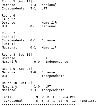
Round 5 [Aug 13]

Dorense        1-3   Nacional

Independente   5-1   URT

Round 6 

[Aug 27]

Dorense         -    Mamorï¿½

URT            0-1   Nacional

Round 7

[Sep 3]

Independente   6-1   Dorense

[Oct 1]

Nacional       0-1   Mamorï¿½

Round 8 [Sep 10]

Dorense         -    URT

Mamorï¿½         0-0   Independente

Round 9 [Sep 24]

Nacional       3-0   Dorense

URT             -    Independente

Round 10 [Oct 8]

Mamorï¿½         1-0   URT

Nacional       3-3   Independente

Table             M  W  D  L  GF-GA Pts

 1.Nacional       8  5  2  1  17- 9  12  Finalists

---------------------------------------
