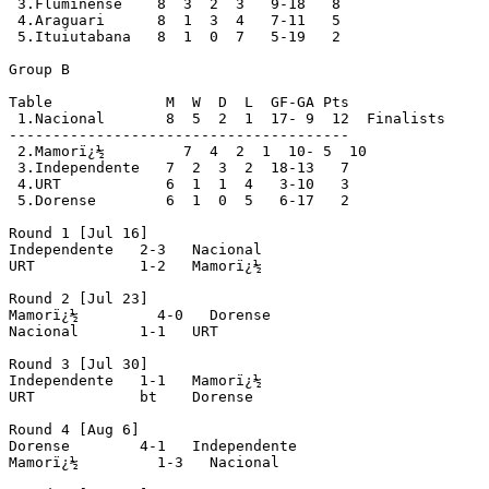
 3.Fluminense    8  3  2  3   9-18   8

 4.Araguari      8  1  3  4   7-11   5

 5.Ituiutabana   8  1  0  7   5-19   2

Group B

Table             M  W  D  L  GF-GA Pts

 1.Nacional       8  5  2  1  17- 9  12  Finalists

---------------------------------------

 2.Mamorï¿½         7  4  2  1  10- 5  10

 3.Independente   7  2  3  2  18-13   7

 4.URT            6  1  1  4   3-10   3

 5.Dorense        6  1  0  5   6-17   2

Round 1 [Jul 16]

Independente   2-3   Nacional

URT            1-2   Mamorï¿½

Round 2 [Jul 23]

Mamorï¿½         4-0   Dorense

Nacional       1-1   URT

Round 3 [Jul 30]

Independente   1-1   Mamorï¿½

URT            bt    Dorense

Round 4 [Aug 6]

Dorense        4-1   Independente

Mamorï¿½         1-3   Nacional
