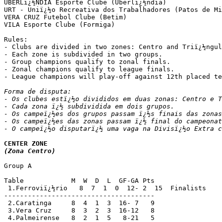
UBERLï¿½NDIA Esporte Clube (Uberlï¿½ndia)

URT - Uniï¿½o Recreativa dos Trabalhadores (Patos de Mi
VERA CRUZ Futebol Clube (Betim)

VILA Esporte Clube (Formiga)

Rules:

- Clubs are divided in two zones: Centro and Triï¿½ngul
- Each zone is subdivided in two groups.

- Group champions qualify to zonal finals.

- Zonal champions qualify to league finals.

- League champions will play-off against 12th placed te
Forma de disputa:

- Os clubes estï¿½o divididos em duas zonas: Centro e T
- Cada zona ï¿½ subdividida em dois grupos.

- Os campeï¿½es dos grupos passam ï¿½s finais das zonas
- Os campeï¿½es das zonas passam ï¿½ final do campeonat
- O campeï¿½o disputarï¿½ uma vaga na Divisï¿½o Extra c
(Zona Centro)
Group A

Table            M  W  D  L  GF-GA Pts

 1.Ferroviï¿½rio   8  7  1  0  12- 2  15  Finalists

--------------------------------------

 2.Caratinga     8  4  1  3  16- 7   9

 3.Vera Cruz     8  3  2  3  16-12   8

 4.Palmeirense   8  2  1  5   8-21   5
