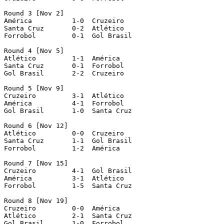
Round 3	[Nov 2]

América		 1-0  Cruzeiro

Santa Cruz	 0-2  Atlético

Forrobol	 0-1  Gol Brasil

Round 4	[Nov 5]

Atlético	 1-1  América

Santa Cruz	 0-1  Forrobol

Gol Brasil	 2-2  Cruzeiro

Round 5	[Nov 9]

Cruzeiro	 3-1  Atlético

América		 4-1  Forrobol

Gol Brasil	 1-0  Santa Cruz

Round 6 [Nov 12]

Atlético	 0-0  Cruzeiro

Santa Cruz	 1-1  Gol Brasil

Forrobol	 1-2  América

Round 7	[Nov 15]

Cruzeiro	 4-1  Gol Brasil

América		 3-1  Atlético

Forrobol	 1-5  Santa Cruz

Round 8 [Nov 19]

Cruzeiro	 0-0  América

Atlético	 2-1  Santa Cruz

Gol Brasil	 1-0  Forrobol
