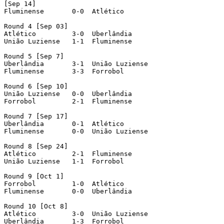
[Sep 14]

Fluminense	 0-0  Atlético

Round 4 [Sep 03]

Atlético 	 3-0  Uberlândia

União Luziense 	 1-1  Fluminense

Round 5 [Sep 7]

Uberlândia 	 3-1  União Luziense

Fluminense 	 3-3  Forrobol

Round 6 [Sep 10]

União Luziense 	 0-0  Uberlândia

Forrobol 	 2-1  Fluminense

Round 7	[Sep 17]

Uberlândia	 0-1  Atlético

Fluminense	 0-0  União Luziense

Round 8	[Sep 24]

Atlético	 2-1  Fluminense

União Luziense	 1-1  Forrobol

Round 9 [Oct 1]

Forrobol	 1-0  Atlético

Fluminense	 0-0  Uberlândia

Round 10 [Oct 8]

Atlético 	 3-0  União Luziense

Uberlândia	 1-3  Forrobol
