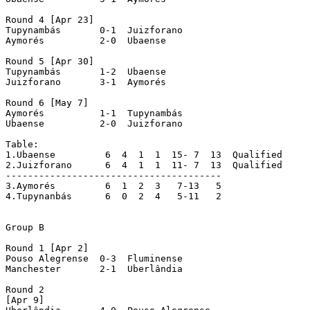
Round 4 [Apr 23]

Tupynambás 	 0-1  Juizforano

Aymorés    	 2-0  Ubaense

Round 5 [Apr 30]

Tupynambás 	 1-2  Ubaense

Juizforano 	 3-1  Aymorés

Round 6 [May 7]

Aymorés    	 1-1  Tupynambás

Ubaense    	 2-0  Juizforano

Table:

1.Ubaense   	  6  4  1  1  15- 7  13  Qualified

2.Juizforano   	  6  4  1  1  11- 7  13  Qualified

---------------------------------------

3.Aymorés   	  6  1  2  3   7-13   5

4.Tupynanbás   	  6  0  2  4   5-11   2

Group B

Round 1 [Apr 2]

Pouso Alegrense  0-3  Fluminense

Manchester  	 2-1  Uberlândia

Round 2

[Apr 9]
