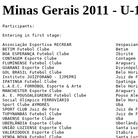
Minas Gerais 2011 - U-15
Participants:

Entering in first stage:

Associação Esportiva RECREAR                  Vespasian
BETIM Futebol Clube                           Betim

BOA ESPERANÇA Futebol Clube                   Ibirité

CONTAGEM Esporte Clube                        Contagem

FLUMINENSE Futebol Clube                      Araguari

GUARANI Esporte Clube                         Divinópol
GOL BRASIL Futebol Clube                      Belo Hori
Instituto JUIZFORANO - IJPEPRI                Juiz de F
IPATINGA Futebol Clube                        Ipatinga

L.A.E.C. FORRÓBOL Esporte & Arte              Belo Hori
MANCHESTER Esporte Clube                      Araguari

A. E. POUSOALEGRENSE Futebol Clube            Pouso Ale
Social Olímpico FERROVIÁRIO                   Belo Hori
Sport Clube AYMORÉS                           Ubá

SPORT CLUB Juiz de Fora                       Juiz de F
TUPYNANBÁS Futebol Clube                      Juiz de F
UBAENSE Esporte Clube                         Ubá

UBERLÂNDIA Esporte Clube                      Uberlândi
UNIÃO LUZIENSE Esporte Clube                  Santa Luz
VALERIODOCE Esporte Clube                     Itabira

VENDA NOVA Futebol Clube                      Santa Luz