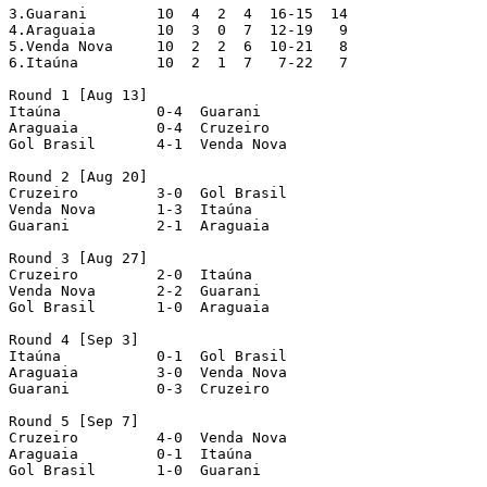
3.Guarani	 10  4  2  4  16-15  14

4.Araguaia	 10  3  0  7  12-19   9

5.Venda Nova	 10  2  2  6  10-21   8

6.Itaúna	 10  2  1  7   7-22   7

Round 1 [Aug 13]

Itaúna 		 0-4  Guarani

Araguaia 	 0-4  Cruzeiro

Gol Brasil 	 4-1  Venda Nova

Round 2 [Aug 20]

Cruzeiro 	 3-0  Gol Brasil

Venda Nova 	 1-3  Itaúna

Guarani 	 2-1  Araguaia

Round 3 [Aug 27]

Cruzeiro 	 2-0  Itaúna

Venda Nova 	 2-2  Guarani

Gol Brasil 	 1-0  Araguaia

Round 4 [Sep 3]

Itaúna 		 0-1  Gol Brasil

Araguaia 	 3-0  Venda Nova

Guarani 	 0-3  Cruzeiro

Round 5 [Sep 7]

Cruzeiro 	 4-0  Venda Nova

Araguaia 	 0-1  Itaúna

Gol Brasil 	 1-0  Guarani
