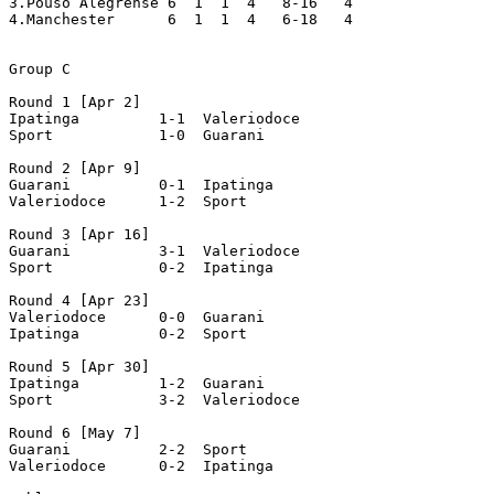
3.Pouso Alegrense 6  1  1  4   8-16   4

4.Manchester 	  6  1  1  4   6-18   4

Group C

Round 1 [Apr 2]

Ipatinga  	 1-1  Valeriodoce

Sport  		 1-0  Guarani

Round 2 [Apr 9]

Guarani  	 0-1  Ipatinga

Valeriodoce  	 1-2  Sport

Round 3 [Apr 16]

Guarani  	 3-1  Valeriodoce

Sport  		 0-2  Ipatinga

Round 4 [Apr 23]

Valeriodoce  	 0-0  Guarani

Ipatinga  	 0-2  Sport

Round 5 [Apr 30]

Ipatinga  	 1-2  Guarani

Sport  		 3-2  Valeriodoce

Round 6 [May 7]

Guarani  	 2-2  Sport

Valeriodoce  	 0-2  Ipatinga
