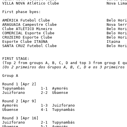
VILLA NOVA Atlético Clube                     Nova Lima

First phase byes:

AMÉRICA Futebol Clube                         Belo Hori
ARAGUAIA Campestre Clube                      Nova Serr
Clube ATLÉTICO Mineiro                        Belo Hori
COMERCIAL Esporte Clube                       Belo Hori
CRUZEIRO Esporte Clube                        Belo Hori
Esporte Clube ITAÚNA                          Itaúna

SANTA CRUZ Futebol Clube                      Belo Hori
FIRST STAGE:

(Os 2 primeiros dos Grupos A, B, C, D e os 3 primeiros 
Group A

Round 1 [Apr 2]

Tupynambás 	 1-1  Aymorés

Juizforano 	 2-2  Ubaense

Round 2 [Apr 9]

Aymorés    	 1-3  Juizforano

Ubaense	   	 4-1  Tupynambás

Round 3 [Apr 16]

Juizforano 	 2-1  Tupynambás

Ubaense    	 5-1  Aymorés
