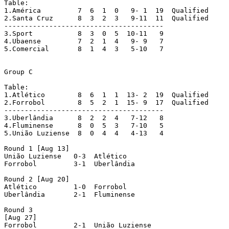
Table:

1.América	  7  6  1  0   9- 1  19	 Qualified

2.Santa Cruz	  8  3  2  3   9-11  11	 Qualified

---------------------------------------

3.Sport		  8  3  0  5  10-11   9

4.Ubaense	  7  2  1  4   9- 9   7

5.Comercial	  8  1  4  3   5-10   7

Group C

Table:

1.Atlético	  8  6  1  1  13- 2  19  Qualified

2.Forrobol	  8  5  2  1  15- 9  17  Qualified

---------------------------------------

3.Uberlândia	  8  2  2  4   7-12   8

4.Fluminense 	  8  0  5  3   7-10   5

5.União Luziense  8  0  4  4   4-13   4

Round 1 [Aug 13]

União Luziense 	 0-3  Atlético

Forrobol 	 3-1  Uberlândia

Round 2 [Aug 20]

Atlético 	 1-0  Forrobol

Uberlândia 	 2-1  Fluminense

Round 3

[Aug 27]

Forrobol 	 2-1  União Luziense
