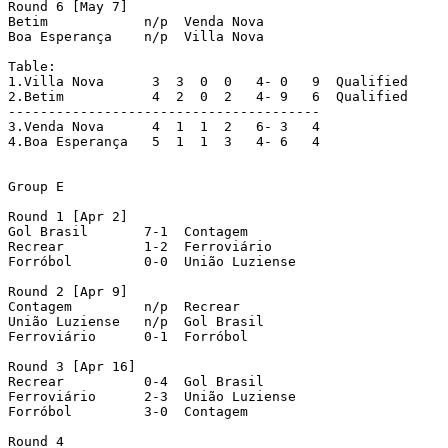
Round 6 [May 7]

Betim 		 n/p  Venda Nova

Boa Esperança 	 n/p  Villa Nova

Table:

1.Villa Nova 	  3  3  0  0   4- 0   9  Qualified

2.Betim  	  4  2  0  2   4- 9   6  Qualified

---------------------------------------

3.Venda Nova  	  4  1  1  2   6- 3   4

4.Boa Esperança   5  1  1  3   4- 6   4

Group E

Round 1 [Apr 2]

Gol Brasil   	 7-1  Contagem

Recrear   	 1-2  Ferroviário

Forróbol 	 0-0  União Luziense

Round 2 [Apr 9]

Contagem 	 n/p  Recrear

União Luziense 	 n/p  Gol Brasil

Ferroviário 	 0-1  Forróbol

Round 3 [Apr 16]

Recrear   	 0-4  Gol Brasil

Ferroviário 	 2-3  União Luziense

Forróbol 	 3-0  Contagem

Round 4
