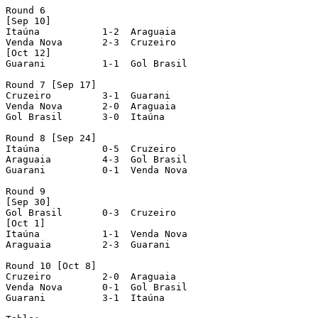
Round 6

[Sep 10]

Itaúna 		 1-2  Araguaia

Venda Nova 	 2-3  Cruzeiro

[Oct 12]

Guarani 	 1-1  Gol Brasil

Round 7 [Sep 17]

Cruzeiro	 3-1  Guarani

Venda Nova	 2-0  Araguaia

Gol Brasil	 3-0  Itaúna

Round 8 [Sep 24]

Itaúna		 0-5  Cruzeiro

Araguaia	 4-3  Gol Brasil

Guarani		 0-1  Venda Nova

Round 9

[Sep 30]

Gol Brasil	 0-3  Cruzeiro

[Oct 1]

Itaúna		 1-1  Venda Nova

Araguaia	 2-3  Guarani

Round 10 [Oct 8]

Cruzeiro	 2-0  Araguaia

Venda Nova	 0-1  Gol Brasil

Guarani		 3-1  Itaúna
