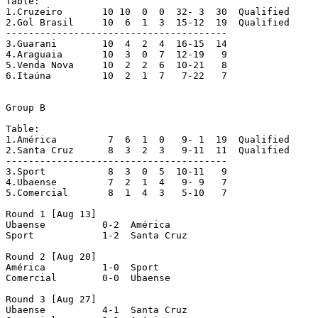
Table:

1.Cruzeiro	 10 10  0  0  32- 3  30  Qualified

2.Gol Brasil	 10  6  1  3  15-12  19  Qualified

---------------------------------------

3.Guarani	 10  4  2  4  16-15  14

4.Araguaia	 10  3  0  7  12-19   9

5.Venda Nova	 10  2  2  6  10-21   8

6.Itaúna	 10  2  1  7   7-22   7

Group B

Table:

1.América	  7  6  1  0   9- 1  19	 Qualified

2.Santa Cruz	  8  3  2  3   9-11  11	 Qualified

---------------------------------------

3.Sport		  8  3  0  5  10-11   9

4.Ubaense	  7  2  1  4   9- 9   7

5.Comercial	  8  1  4  3   5-10   7

Round 1 [Aug 13]

Ubaense 	 0-2  América

Sport 		 1-2  Santa Cruz

Round 2 [Aug 20]

América 	 1-0  Sport

Comercial 	 0-0  Ubaense

Round 3 [Aug 27]

Ubaense 	 4-1  Santa Cruz
