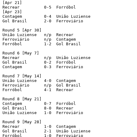
[Apr 21]

Recrear   	 0-5  Forróbol

[Apr 23]

Contagem 	 0-4  União Luziense

Gol Brasil 	 2-0  Ferroviário

Round 5 [Apr 30]

União Luziense 	 n/p  Recrear

Ferroviário 	 n/p  Contagem

Forróbol 	 1-2  Gol Brasil

Round 6 [May 7]

Recrear   	 n/p  União Luziense

Gol Brasil 	 0-2  Forróbol

Contagem 	 0-3  Ferroviário

Round 7 [May 14]

União Luziense 	 4-0  Contagem

Ferroviário 	 n/p  Gol Brasil

Forróbol 	 4-1  Recrear

Round 8 [May 21]

Contagem 	 0-7  Forróbol

Gol Brasil 	 8-0  Recrear

União Luziense 	 1-0  Ferroviário

Round 9 [May 28]

Recrear  	 1-0  Contagem

Gol Brasil 	 2-1  União Luziense

Forróbol 	 1-0  Ferroviário
