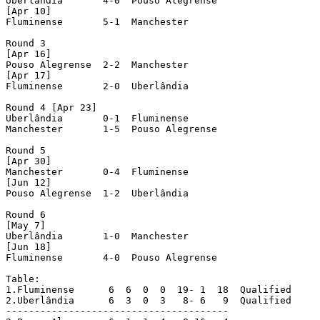
Uberlândia  	 4-0  Pouso Alegrense

[Apr 10]

Fluminense  	 5-1  Manchester

Round 3

[Apr 16]

Pouso Alegrense  2-2  Manchester

[Apr 17]

Fluminense  	 2-0  Uberlândia

Round 4 [Apr 23]

Uberlândia  	 0-1  Fluminense

Manchester  	 1-5  Pouso Alegrense

Round 5

[Apr 30]

Manchester  	 0-4  Fluminense

[Jun 12]

Pouso Alegrense  1-2  Uberlândia

Round 6

[May 7]

Uberlândia  	 1-0  Manchester

[Jun 18]

Fluminense  	 4-0  Pouso Alegrense

Table:

1.Fluminense 	  6  6  0  0  19- 1  18  Qualified

2.Uberlândia 	  6  3  0  3   8- 6   9  Qualified

---------------------------------------
