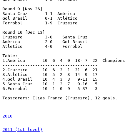
Round 9	[Nov 26]

Santa Cruz	 1-1  América

Gol Brasil	 0-1  Atlético

Forrobol	 1-9  Cruzeiro

Round 10 [Dec 13]

Cruzeiro	 3-0	Santa Cruz

América		 2-0	Gol Brasil

Atlético	 4-0	Forrobol

Table:

1.América	10  6  4  0  18- 7  22	Champions

--------------------------------------

2.Cruzeiro	10  6  3  1  31- 6  21

3.Atlético	10  5  2  3  14- 9  17

4.Gol Brasil	10  4  3  3   9-11  15

5.Santa Cruz	10  1  2  7   9-16   5

6.Forrobol	10  1  0  9   5-37   3

Topscorers: Elias Franco (Cruzeiro), 12 goals.

2010
2011 (1st level)