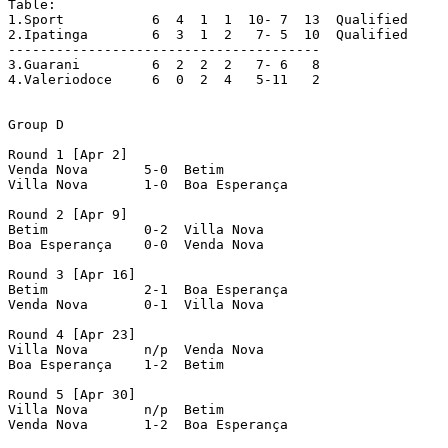
Table:

1.Sport		  6  4  1  1  10- 7  13  Qualified

2.Ipatinga 	  6  3  1  2   7- 5  10  Qualified

---------------------------------------

3.Guarani 	  6  2  2  2   7- 6   8

4.Valeriodoce 	  6  0  2  4   5-11   2

Group D

Round 1 [Apr 2]

Venda Nova 	 5-0  Betim

Villa Nova 	 1-0  Boa Esperança

Round 2 [Apr 9]

Betim 	 	 0-2  Villa Nova

Boa Esperança 	 0-0  Venda Nova

Round 3 [Apr 16]

Betim 	 	 2-1  Boa Esperança

Venda Nova 	 0-1  Villa Nova

Round 4 [Apr 23]

Villa Nova 	 n/p  Venda Nova

Boa Esperança 	 1-2  Betim

Round 5 [Apr 30]

Villa Nova 	 n/p  Betim

Venda Nova 	 1-2  Boa Esperança
