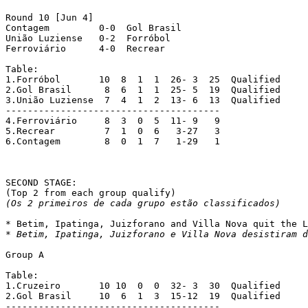
Round 10 [Jun 4]

Contagem 	 0-0  Gol Brasil

União Luziense 	 0-2  Forróbol

Ferroviário 	 4-0  Recrear

Table:

1.Forróbol 	 10  8  1  1  26- 3  25  Qualified

2.Gol Brasil 	  8  6  1  1  25- 5  19  Qualified

3.União Luziense  7  4  1  2  13- 6  13  Qualified

---------------------------------------

4.Ferroviário 	  8  3  0  5  11- 9   9

5.Recrear 	  7  1  0  6   3-27   3

6.Contagem 	  8  0  1  7   1-29   1

SECOND STAGE:

(Os 2 primeiros de cada grupo estão classificados)
* Betim, Ipatinga, Juizforano e Villa Nova desistiram d
Group A

Table:

1.Cruzeiro	 10 10  0  0  32- 3  30	 Qualified

2.Gol Brasil	 10  6  1  3  15-12  19	 Qualified

---------------------------------------
