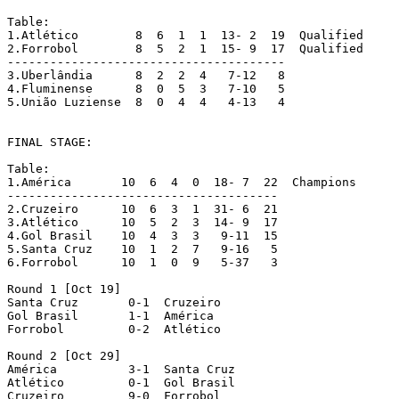
Table:

1.Atlético	  8  6  1  1  13- 2  19  Qualified

2.Forrobol	  8  5  2  1  15- 9  17  Qualified

---------------------------------------

3.Uberlândia	  8  2  2  4   7-12   8

4.Fluminense 	  8  0  5  3   7-10   5

5.União Luziense  8  0  4  4   4-13   4

FINAL STAGE:

Table:

1.América	10  6  4  0  18- 7  22	Champions

--------------------------------------

2.Cruzeiro	10  6  3  1  31- 6  21

3.Atlético	10  5  2  3  14- 9  17

4.Gol Brasil	10  4  3  3   9-11  15

5.Santa Cruz	10  1  2  7   9-16   5

6.Forrobol	10  1  0  9   5-37   3

Round 1 [Oct 19]

Santa Cruz	 0-1  Cruzeiro

Gol Brasil	 1-1  América

Forrobol	 0-2  Atlético

Round 2 [Oct 29]

América		 3-1  Santa Cruz

Atlético	 0-1  Gol Brasil

Cruzeiro	 9-0  Forrobol
