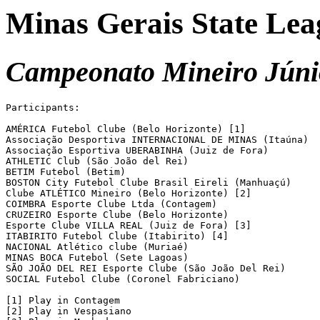
Minas Gerais State Lea
Campeonato Mineiro Júni
Participants:

AMÉRICA Futebol Clube (Belo Horizonte) [1]

Associação Desportiva INTERNACIONAL DE MINAS (Itaúna)

Associação Esportiva UBERABINHA (Juiz de Fora)

ATHLETIC Club (São João del Rei)

BETIM Futebol (Betim)

BOSTON City Futebol Clube Brasil Eireli (Manhuaçú)

Clube ATLÉTICO Mineiro (Belo Horizonte) [2]

COIMBRA Esporte Clube Ltda (Contagem)

CRUZEIRO Esporte Clube (Belo Horizonte)

Esporte Clube VILLA REAL (Juiz de Fora) [3]

ITABIRITO Futebol Clube (Itabirito) [4]

NACIONAL Atlético clube (Muriaé)

MINAS BOCA Futebol (Sete Lagoas)

SÃO JOÃO DEL REI Esporte Clube (São João Del Rei)

SOCIAL Futebol Clube (Coronel Fabriciano)

[1] Play in Contagem

[2] Play in Vespasiano
