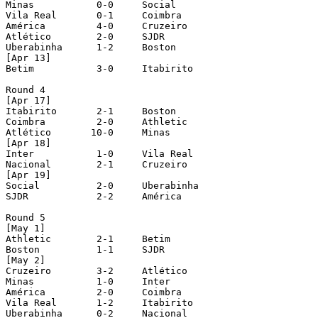
Minas		0-0	Social

Vila Real 	0-1	Coimbra

América		4-0	Cruzeiro

Atlético	2-0	SJDR

Uberabinha	1-2	Boston

[Apr 13]

Betim		3-0	Itabirito

Round 4

[Apr 17]

Itabirito	2-1	Boston

Coimbra		2-0	Athletic

Atlético       10-0	Minas

[Apr 18]

Inter		1-0	Vila Real

Nacional	2-1	Cruzeiro

[Apr 19]

Social		2-0	Uberabinha

SJDR		2-2	América

Round 5

[May 1]

Athletic	2-1	Betim

Boston		1-1	SJDR

[May 2]

Cruzeiro	3-2	Atlético

Minas		1-0	Inter

América		2-0	Coimbra

Vila Real	1-2	Itabirito

Uberabinha	0-2	Nacional
