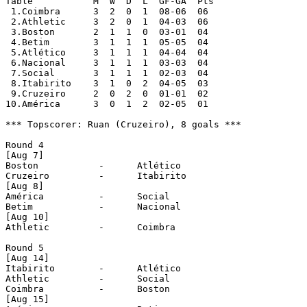
Table		M  W  D  L  GF-GA  Pts

 1.Coimbra	3  2  0  1  08-06  06

 2.Athletic	3  2  0  1  04-03  06

 3.Boston	2  1  1  0  03-01  04

 4.Betim	3  1  1  1  05-05  04

 5.Atlético	3  1  1  1  04-04  04

 6.Nacional	3  1  1  1  03-03  04

 7.Social	3  1  1  1  02-03  04

 8.Itabirito	3  1  0  2  04-05  03

 9.Cruzeiro	2  0  2  0  01-01  02

10.América	3  0  1  2  02-05  01

*** Topscorer: Ruan (Cruzeiro), 8 goals ***

Round 4

[Aug 7]

Boston		 -	Atlético

Cruzeiro	 - 	Itabirito

[Aug 8]

América		 -	Social

Betim		 -	Nacional

[Aug 10]

Athletic	 -	Coimbra

Round 5

[Aug 14]

Itabirito	 -	Atlético

Athletic	 -	Social

Coimbra		 -	Boston

[Aug 15]
