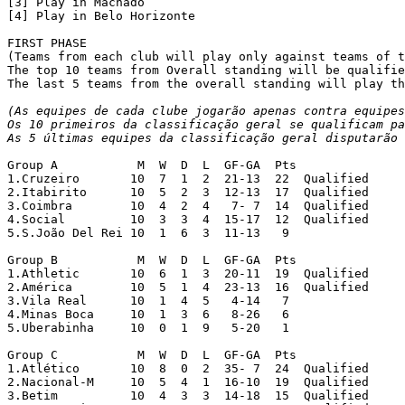
[3] Play in Machado

[4] Play in Belo Horizonte

FIRST PHASE

(Teams from each club will play only against teams of t
The top 10 teams from Overall standing will be qualifie
The last 5 teams from the overall standing will play th
(As equipes de cada clube jogarão apenas contra equipes
Os 10 primeiros da classificação geral se qualificam pa
As 5 últimas equipes da classificação geral disputarão 
Group A		  M  W  D  L  GF-GA  Pts

1.Cruzeiro	 10  7  1  2  21-13  22  Qualified

2.Itabirito	 10  5  2  3  12-13  17  Qualified

3.Coimbra	 10  4  2  4   7- 7  14  Qualified

4.Social	 10  3  3  4  15-17  12  Qualified

5.S.João Del Rei 10  1  6  3  11-13   9

Group B		  M  W  D  L  GF-GA  Pts

1.Athletic	 10  6  1  3  20-11  19  Qualified

2.América	 10  5  1  4  23-13  16  Qualified

3.Vila Real	 10  1  4  5   4-14   7

4.Minas Boca	 10  1  3  6   8-26   6

5.Uberabinha	 10  0  1  9   5-20   1

Group C		  M  W  D  L  GF-GA  Pts

1.Atlético	 10  8  0  2  35- 7  24  Qualified

2.Nacional-M	 10  5  4  1  16-10  19  Qualified

3.Betim		 10  4  3  3  14-18  15  Qualified
