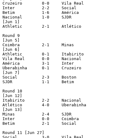
Cruzeiro	0-0	Vila Real

Inter		2-2	Social

Betim		1-6	América

Nacional	1-0	SJDR

[Jun 1]

Athletic	2-1	Atlético

Round 9

[Jun 5]

Coimbra		2-1	Minas

[Jun 6]

Athletic	0-1	Itabirito

Vila Real	0-0	Nacional

América		3-1	Inter

Uberabinha	0-1	Cruzeiro

[Jun 7]

Social		2-3	Boston

SJDR		1-1	Betim

Round 10

[Jun 12]

Itabirito	2-2	Nacional

Atlético	4-0	Uberabinha

[Jun 13]

Minas		2-4	SJDR

Inter		0-0	Coimbra

Betim		2-1	Social

Round 11 [Jun 27]

Social		3-0	Vila Real
