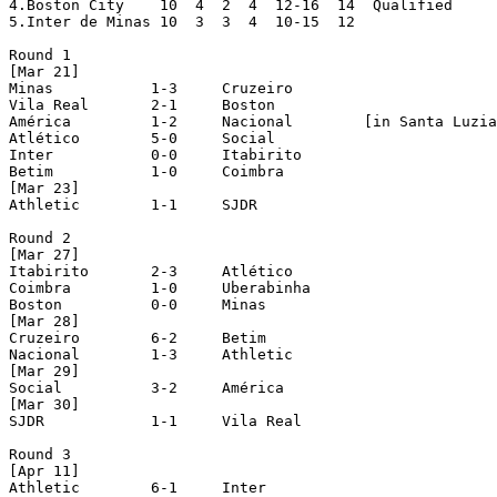
4.Boston City	 10  4  2  4  12-16  14  Qualified

5.Inter de Minas 10  3  3  4  10-15  12

Round 1

[Mar 21]

Minas 		1-3	Cruzeiro

Vila Real	2-1	Boston

América		1-2	Nacional	[in Santa Luzia]

Atlético	5-0	Social

Inter		0-0	Itabirito

Betim		1-0	Coimbra

[Mar 23]

Athletic	1-1	SJDR

Round 2

[Mar 27]

Itabirito	2-3	Atlético

Coimbra		1-0	Uberabinha

Boston		0-0	Minas

[Mar 28]

Cruzeiro	6-2	Betim

Nacional	1-3	Athletic

[Mar 29]

Social		3-2	América

[Mar 30]

SJDR		1-1	Vila Real

Round 3

[Apr 11]

Athletic	6-1	Inter
