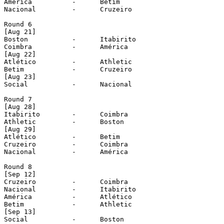
América		 -	Betim

Nacional	 -	Cruzeiro

Round 6

[Aug 21]

Boston		 -	Itabirito

Coimbra		 -	América

[Aug 22]

Atlético	 -	Athletic

Betim		 -	Cruzeiro

[Aug 23]

Social		 -	Nacional

Round 7

[Aug 28]

Itabirito	 -	Coimbra

Athletic	 -	Boston

[Aug 29]

Atlético	 -	Betim

Cruzeiro	 -	Coimbra

Nacional	 -	América

Round 8

[Sep 12]

Cruzeiro	 -	Coimbra

Nacional	 -	Itabirito

América		 -	Atlético

Betim		 -	Athletic

[Sep 13]

Social		 -	Boston
