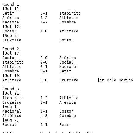
Round 1

[Jul 11]

Betim		3-1	Itabirito

América		1-2	Athletic

Nacional	1-2	Coimbra

[Jul 12]

Social		1-0	Atlético

[Sep 5]

Cruzeiro	 -	Boston

Round 2

[Jul 17]

Boston		2-0	América

Itabirito	2-0	Social

Athletic	0-1	Nacional

Coimbra		3-1	Betim

[Jul 19]

Atlético	0-0	Cruzeiro	[in Belo Horizonte]

Round 3

[Jul 31]

Itabirito	1-2	Athletic

Cruzeiro	1-1	América

[Aug 1]

Nacional	1-1	Boston

Atlético	4-3	Coimbra

[Aug 2]

Social		1-1	Betim
