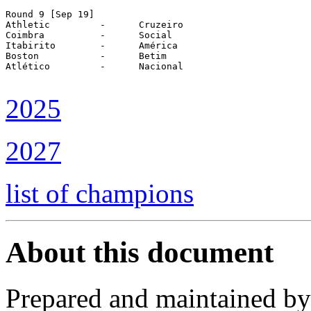
Round 9 [Sep 19]

Athletic	 -	Cruzeiro

Coimbra		 -	Social

Itabirito	 -	América

Boston		 -	Betim

Atlético	 -	Nacional

2025
2027
list of champions
About this document
Prepared and maintained b