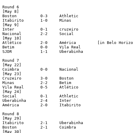
Round 6

[May 8]

Boston		0-3	Athletic

Itabirito	1-0	Minas

[May 9]

Inter		0-1	cruzeiro

Nacional	2-2	Social

[May 10]

Atlético	2-0	América		[in Belo Horizonte]

Betim		0-0	Vila Real

SJDR		1-1	Uberabinha

Round 7

[May 22]

Coimbra		0-0	Nacional

[May 23]

Cruzeiro	3-0	Boston

Minas		2-2	Betim

Vila Real	0-5	Atlético

[May 24]

Social		0-1	Athletic

Uberabinha	2-4	Inter

América		2-0	Itabirito

Round 8

[May 29]

Itabirito	2-1	Uberabinha

Boston		2-1	Coimbra

[May 30]
