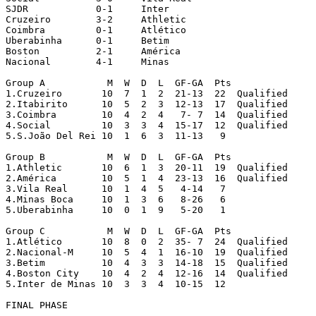
SJDR		0-1	Inter

Cruzeiro	3-2	Athletic

Coimbra		0-1	Atlético

Uberabinha	0-1	Betim

Boston		2-1	América

Nacional	4-1	Minas

Group A		  M  W  D  L  GF-GA  Pts

1.Cruzeiro	 10  7  1  2  21-13  22  Qualified

2.Itabirito	 10  5  2  3  12-13  17  Qualified

3.Coimbra	 10  4  2  4   7- 7  14  Qualified

4.Social	 10  3  3  4  15-17  12  Qualified

5.S.João Del Rei 10  1  6  3  11-13   9

Group B		  M  W  D  L  GF-GA  Pts

1.Athletic	 10  6  1  3  20-11  19  Qualified

2.América	 10  5  1  4  23-13  16  Qualified

3.Vila Real	 10  1  4  5   4-14   7

4.Minas Boca	 10  1  3  6   8-26   6

5.Uberabinha	 10  0  1  9   5-20   1

Group C		  M  W  D  L  GF-GA  Pts

1.Atlético	 10  8  0  2  35- 7  24  Qualified

2.Nacional-M	 10  5  4  1  16-10  19  Qualified

3.Betim		 10  4  3  3  14-18  15  Qualified

4.Boston City	 10  4  2  4  12-16  14  Qualified

5.Inter de Minas 10  3  3  4  10-15  12	

FINAL PHASE
