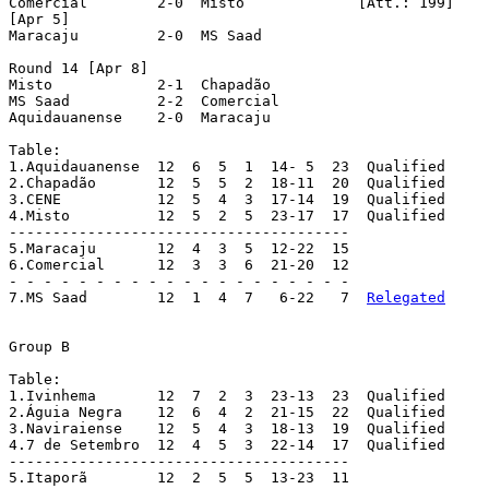
Comercial	 2-0  Misto		[Att.: 199]	

[Apr 5]

Maracaju	 2-0  MS Saad

Round 14 [Apr 8]

Misto		 2-1  Chapadão

MS Saad		 2-2  Comercial

Aquidauanense	 2-0  Maracaju

Table:

1.Aquidauanense  12  6  5  1  14- 5  23  Qualified

2.Chapadão 	 12  5  5  2  18-11  20  Qualified

3.CENE 		 12  5  4  3  17-14  19  Qualified

4.Misto 	 12  5  2  5  23-17  17  Qualified

---------------------------------------

5.Maracaju 	 12  4  3  5  12-22  15

6.Comercial 	 12  3  3  6  21-20  12

- - - - - - - - - - - - - - - - - - - -

7.MS Saad 	 12  1  4  7   6-22   7  
Relegated
Group B

Table:

1.Ivinhema 	 12  7  2  3  23-13  23  Qualified

2.Águia Negra 	 12  6  4  2  21-15  22  Qualified

3.Naviraiense 	 12  5  4  3  18-13  19  Qualified

4.7 de Setembro  12  4  5  3  22-14  17  Qualified

---------------------------------------

5.Itaporã 	 12  2  5  5  13-23  11
