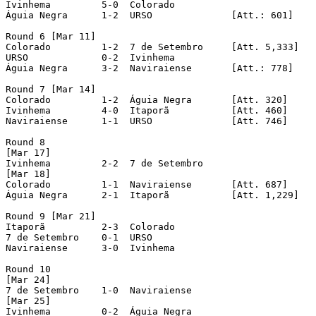
Ivinhema	 5-0  Colorado

Águia Negra	 1-2  URSO		[Att.: 601]

Round 6 [Mar 11]

Colorado	 1-2  7 de Setembro	[Att. 5,333]

URSO		 0-2  Ivinhema

Águia Negra	 3-2  Naviraiense	[Att.: 778]

Round 7 [Mar 14]

Colorado	 1-2  Águia Negra	[Att. 320]

Ivinhema	 4-0  Itaporã		[Att. 460]

Naviraiense	 1-1  URSO		[Att. 746]	

Round 8

[Mar 17]

Ivinhema	 2-2  7 de Setembro

[Mar 18]

Colorado	 1-1  Naviraiense	[Att. 687]

Águia Negra	 2-1  Itaporã		[Att. 1,229]

Round 9 [Mar 21]

Itaporã		 2-3  Colorado	

7 de Setembro	 0-1  URSO

Naviraiense	 3-0  Ivinhema

Round 10

[Mar 24]

7 de Setembro	 1-0  Naviraiense

[Mar 25]

Ivinhema	 0-2  Águia Negra
