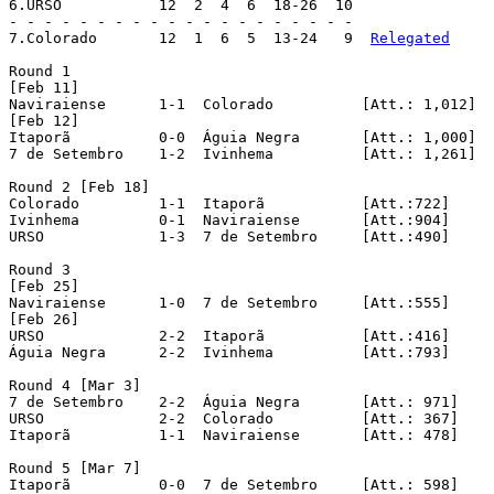
6.URSO 		 12  2  4  6  18-26  10

- - - - - - - - - - - - - - - - - - - -

7.Colorado 	 12  1  6  5  13-24   9  
Relegated
Round 1

[Feb 11]

Naviraiense	 1-1  Colorado		[Att.: 1,012]

[Feb 12]

Itaporã		 0-0  Águia Negra	[Att.: 1,000]

7 de Setembro	 1-2  Ivinhema		[Att.: 1,261]

Round 2 [Feb 18]

Colorado	 1-1  Itaporã		[Att.:722]

Ivinhema	 0-1  Naviraiense	[Att.:904]

URSO		 1-3  7 de Setembro	[Att.:490]

Round 3

[Feb 25]

Naviraiense	 1-0  7 de Setembro	[Att.:555]

[Feb 26]

URSO		 2-2  Itaporã		[Att.:416]

Águia Negra	 2-2  Ivinhema		[Att.:793]

Round 4 [Mar 3]

7 de Setembro	 2-2  Águia Negra	[Att.: 971]

URSO		 2-2  Colorado		[Att.: 367]

Itaporã		 1-1  Naviraiense	[Att.: 478]

Round 5 [Mar 7]

Itaporã		 0-0  7 de Setembro	[Att.: 598]
