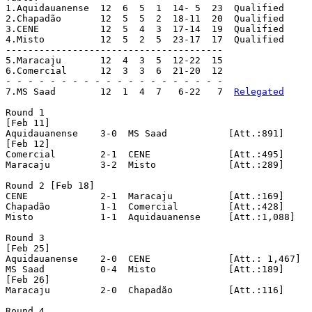
1.Aquidauanense  12  6  5  1  14- 5  23  Qualified

2.Chapadão 	 12  5  5  2  18-11  20  Qualified

3.CENE 		 12  5  4  3  17-14  19  Qualified

4.Misto 	 12  5  2  5  23-17  17  Qualified

---------------------------------------

5.Maracaju 	 12  4  3  5  12-22  15

6.Comercial 	 12  3  3  6  21-20  12

- - - - - - - - - - - - - - - - - - - -

7.MS Saad 	 12  1  4  7   6-22   7  
Relegated
Round 1

[Feb 11]

Aquidauanense	 3-0  MS Saad		[Att.:891]

[Feb 12]

Comercial	 2-1  CENE		[Att.:495]

Maracaju	 3-2  Misto		[Att.:289]

Round 2 [Feb 18]

CENE		 2-1  Maracaju		[Att.:169]

Chapadão	 1-1  Comercial		[Att.:428]

Misto		 1-1  Aquidauanense	[Att.:1,088]

Round 3

[Feb 25]

Aquidauanense	 2-0  CENE		[Att.: 1,467]

MS Saad		 0-4  Misto		[Att.:189]

[Feb 26]

Maracaju	 2-0  Chapadão		[Att.:116]

Round 4
