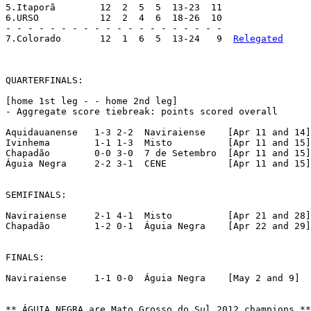
5.Itaporã 	 12  2  5  5  13-23  11

6.URSO 		 12  2  4  6  18-26  10

- - - - - - - - - - - - - - - - - - - -

7.Colorado 	 12  1  6  5  13-24   9  
Relegated
QUARTERFINALS:

[home 1st leg - - home 2nd leg]

- Aggregate score tiebreak: points scored overall

Aquidauanense	1-3 2-2	 Naviraiense	[Apr 11 and 14]

Ivinhema	1-1 1-3  Misto		[Apr 11 and 15]

Chapadão	0-0 3-0  7 de Setembro	[Apr 11 and 15]

Águia Negra	2-2 3-1	 CENE		[Apr 11 and 15]

SEMIFINALS:

Naviraiense 	2-1 4-1  Misto		[Apr 21 and 28]

Chapadão 	1-2 0-1  Águia Negra	[Apr 22 and 29]

FINALS:

Naviraiense 	1-1 0-0  Águia Negra	[May 2 and 9]

** ÁGUIA NEGRA are Mato Grosso do Sul 2012 champions **
