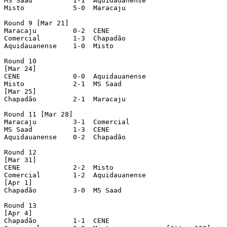
MS Saad		 1-1  Aquidauanense

Misto		 5-0  Maracaju

Round 9 [Mar 21]

Maracaju	 0-2  CENE

Comercial	 1-3  Chapadão

Aquidauanense	 1-0  Misto

Round 10

[Mar 24]

CENE		 0-0  Aquidauanense

Misto		 2-1  MS Saad

[Mar 25]

Chapadão	 2-1  Maracaju

Round 11 [Mar 28]

Maracaju	 3-1  Comercial

MS Saad		 1-3  CENE

Aquidauanense	 0-2  Chapadão	

Round 12

[Mar 31]

CENE		 2-2  Misto

Comercial	 1-2  Aquidauanense

[Apr 1]

Chapadão	 3-0  MS Saad

Round 13

[Apr 4]

Chapadão	 1-1  CENE	
