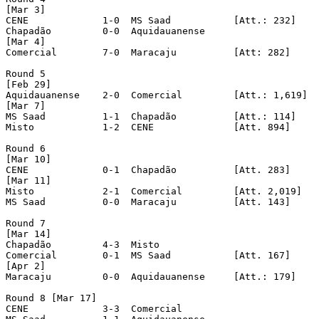
[Mar 3]

CENE		 1-0  MS Saad		[Att.: 232]

Chapadão	 0-0  Aquidauanense

[Mar 4]

Comercial	 7-0  Maracaju		[Att: 282]

Round 5

[Feb 29]

Aquidauanense	 2-0  Comercial		[Att.: 1,619]

[Mar 7]

MS Saad		 1-1  Chapadão		[Att.: 114]

Misto		 1-2  CENE		[Att. 894]

Round 6

[Mar 10]

CENE		 0-1  Chapadão		[Att. 283]

[Mar 11]

Misto		 2-1  Comercial		[Att. 2,019]

MS Saad		 0-0  Maracaju		[Att. 143]

Round 7

[Mar 14]

Chapadão	 4-3  Misto

Comercial	 0-1  MS Saad		[Att. 167]

[Apr 2]

Maracaju 	 0-0  Aquidauanense	[Att.: 179]

Round 8 [Mar 17]

CENE		 3-3  Comercial
