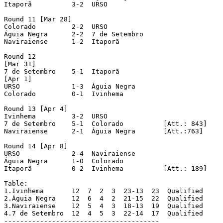
Itaporã		 3-2  URSO

Round 11 [Mar 28]

Colorado	 2-2  URSO

Águia Negra	 2-2  7 de Setembro

Naviraiense	 1-2  Itaporã

Round 12

[Mar 31]

7 de Setembro	 5-1  Itaporã

[Apr 1]

URSO		 1-3  Águia Negra

Colorado	 0-1  Ivinhema

Round 13 [Apr 4]

Ivinhema	 3-2  URSO

7 de Setembro	 5-1  Colorado		[Att.: 843]

Naviraiense	 2-1  Águia Negra	[Att.:763]

Round 14 [Apr 8]

URSO		 2-4  Naviraiense

Águia Negra	 1-0  Colorado

Itaporã		 0-2  Ivinhema		[Att.: 189]

Table:

1.Ivinhema 	 12  7  2  3  23-13  23  Qualified

2.Águia Negra 	 12  6  4  2  21-15  22  Qualified

3.Naviraiense 	 12  5  4  3  18-13  19  Qualified

4.7 de Setembro  12  4  5  3  22-14  17  Qualified

---------------------------------------
