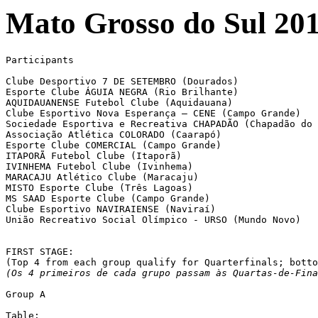
Mato Grosso do Sul 20
Participants

Clube Desportivo 7 DE SETEMBRO (Dourados)

Esporte Clube ÁGUIA NEGRA (Rio Brilhante)

AQUIDAUANENSE Futebol Clube (Aquidauana)

Clube Esportivo Nova Esperança – CENE (Campo Grande)

Sociedade Esportiva e Recreativa CHAPADÃO (Chapadão do 
Associação Atlética COLORADO (Caarapó)

Esporte Clube COMERCIAL (Campo Grande)

ITAPORÃ Futebol Clube (Itaporã)

IVINHEMA Futebol Clube (Ivinhema)

MARACAJU Atlético Clube (Maracaju)

MISTO Esporte Clube (Três Lagoas)

MS SAAD Esporte Clube (Campo Grande)

Clube Esportivo NAVIRAIENSE (Naviraí)

União Recreativo Social Olímpico - URSO (Mundo Novo)

FIRST STAGE:

(Top 4 from each group qualify for Quarterfinals; botto
(Os 4 primeiros de cada grupo passam às Quartas-de-Fina
Group A

Table:
