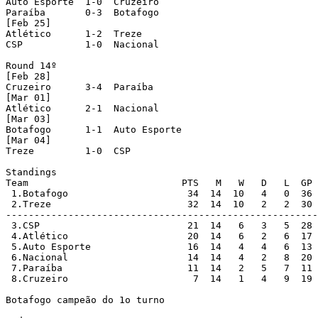
Auto Esporte  1-0  Cruzeiro 

Paraíba       0-3  Botafogo 

[Feb 25]

Atlético      1-2  Treze 

CSP           1-0  Nacional 

Round 14º 

[Feb 28]

Cruzeiro      3-4  Paraíba 

[Mar 01]

Atlético      2-1  Nacional 

[Mar 03]

Botafogo      1-1  Auto Esporte 

[Mar 04]

Treze         1-0  CSP 

Standings

Team                           PTS   M   W   D   L  GP 
 1.Botafogo                     34  14  10   4   0  36 
 2.Treze                        32  14  10   2   2  30 
-------------------------------------------------------
 3.CSP                          21  14   6   3   5  28 
 4.Atlético                     20  14   6   2   6  17 
 5.Auto Esporte                 16  14   4   4   6  13 
 6.Nacional                     14  14   4   2   8  20 
 7.Paraíba                      11  14   2   5   7  11 
 8.Cruzeiro                      7  14   1   4   9  19 
Botafogo campeão do 1o turno
