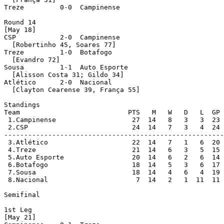
Treze         0-0  Campinense 

Round 14 

[May 18]

CSP           2-0  Campinense 

  [Robertinho 45, Soares 77]

Treze         1-0  Botafogo 

  [Evandro 72]

Sousa         1-1  Auto Esporte 

  [Alisson Costa 31; Gildo 34]

Atlético      2-0  Nacional 

  [Clayton Cearense 39, França 55]

Standings

Team                           PTS   M   W   D   L  GP 
 1.Campinense                   27  14   8   3   3  23 
 2.CSP                          24  14   7   3   4  24 
-------------------------------------------------------
 3.Atlético                     22  14   7   1   6  20 
 4.Treze                        21  14   6   3   5  15 
 5.Auto Esporte                 20  14   6   2   6  14 
 6.Botafogo                     18  14   5   3   6  17 
 7.Sousa                        18  14   4   6   4  19 
 8.Nacional                      7  14   2   1  11  11 
Semifinal

1st Leg

[May 21]
