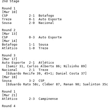
2nd Stage

Round 1 

[Mar 10]

CSP           2-1  Botafogo 

Treze         0-1  Auto Esporte 

Sousa         2-0  Nacional 

Round 2 

[Mar 13]

CSP           0-3  Auto Esporte 

[Mar 14]

Botafogo      1-1  Sousa 

Atlético      1-0  Treze 

Round 3 

[Mar 17]

Auto Esporte  2-1  Atlético 

  [Samir 31, Carlos Alberto 86; Nilsinho 89]

Nacional      2-1  Treze 

  [Eduardo Recife 39, 45+1; Daniel Costa 37]

[Mar 18]

Sousa         3-2  CSP 

  [Eduardo Rato 58c, Cléber 87, Renan 90; Suelinton 35c
Round 1 

[Mar 21]

Atlético      2-3  Campinense 

Round 4 
