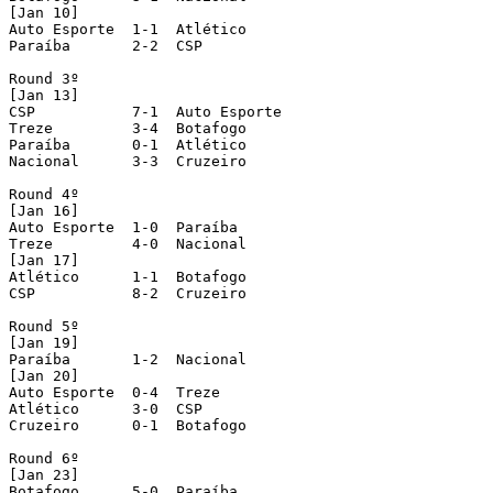
[Jan 10]

Auto Esporte  1-1  Atlético 

Paraíba       2-2  CSP 

Round 3º 

[Jan 13]

CSP           7-1  Auto Esporte 

Treze         3-4  Botafogo 

Paraíba       0-1  Atlético 

Nacional      3-3  Cruzeiro 

Round 4º 

[Jan 16]

Auto Esporte  1-0  Paraíba 

Treze         4-0  Nacional 

[Jan 17]

Atlético      1-1  Botafogo 

CSP           8-2  Cruzeiro 

Round 5º 

[Jan 19]

Paraíba       1-2  Nacional 

[Jan 20]

Auto Esporte  0-4  Treze 

Atlético      3-0  CSP 

Cruzeiro      0-1  Botafogo 

Round 6º 

[Jan 23]

Botafogo      5-0  Paraíba 
