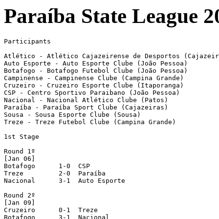
Paraíba State League 2
Participants

Atlético - Atlético Cajazeirense de Desportos (Cajazeir
Auto Esporte - Auto Esporte Clube (João Pessoa)

Botafogo - Botafogo Futebol Clube (João Pessoa)

Campinense - Campinense Clube (Campina Grande)

Cruzeiro - Cruzeiro Esporte Clube (Itaporanga)

CSP - Centro Sportivo Paraibano (João Pessoa)

Nacional - Nacional Atlético Clube (Patos)

Paraíba - Paraíba Sport Clube (Cajazeiras)

Sousa - Sousa Esporte Clube (Sousa)

Treze - Treze Futebol Clube (Campina Grande)

1st Stage

Round 1º 

[Jan 06]

Botafogo      1-0  CSP 

Treze         2-0  Paraíba 

Nacional      3-1  Auto Esporte 

Round 2º 

[Jan 09]

Cruzeiro      0-1  Treze 

Botafogo      3-1  Nacional 
