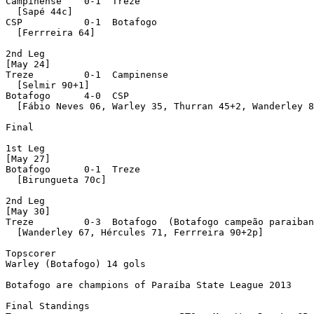
Campinense    0-1  Treze 

  [Sapé 44c]

CSP           0-1  Botafogo 

  [Ferrreira 64]

2nd Leg

[May 24]

Treze         0-1  Campinense 

  [Selmir 90+1]

Botafogo      4-0  CSP 

  [Fábio Neves 06, Warley 35, Thurran 45+2, Wanderley 8
Final

1st Leg

[May 27]

Botafogo      0-1  Treze 

  [Birungueta 70c]

2nd Leg

[May 30]

Treze         0-3  Botafogo  (Botafogo campeão paraiban
  [Wanderley 67, Hércules 71, Ferrreira 90+2p]

Topscorer

Warley (Botafogo) 14 gols

Botafogo are champions of Paraíba State League 2013

Final Standings
