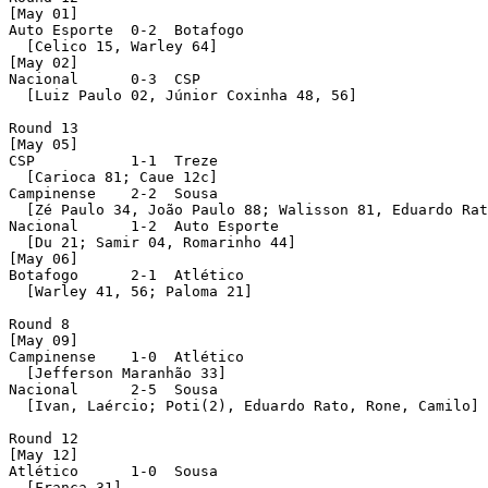
[May 01]

Auto Esporte  0-2  Botafogo 

  [Celico 15, Warley 64]

[May 02]

Nacional      0-3  CSP 

  [Luiz Paulo 02, Júnior Coxinha 48, 56]

Round 13 

[May 05]

CSP           1-1  Treze 

  [Carioca 81; Caue 12c]

Campinense    2-2  Sousa 

  [Zé Paulo 34, João Paulo 88; Walisson 81, Eduardo Rat
Nacional      1-2  Auto Esporte 

  [Du 21; Samir 04, Romarinho 44]

[May 06]

Botafogo      2-1  Atlético 

  [Warley 41, 56; Paloma 21]

Round 8 

[May 09]

Campinense    1-0  Atlético 

  [Jefferson Maranhão 33]

Nacional      2-5  Sousa 

  [Ivan, Laércio; Poti(2), Eduardo Rato, Rone, Camilo]

Round 12 

[May 12]

Atlético      1-0  Sousa 

  [França 31]
