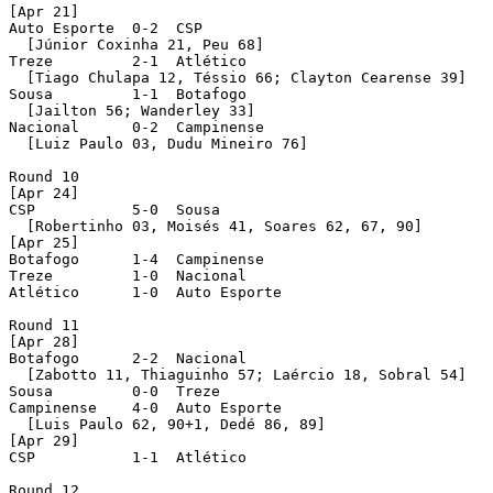
[Apr 21]

Auto Esporte  0-2  CSP 

  [Júnior Coxinha 21, Peu 68]

Treze         2-1  Atlético 

  [Tiago Chulapa 12, Téssio 66; Clayton Cearense 39]

Sousa         1-1  Botafogo 

  [Jailton 56; Wanderley 33]

Nacional      0-2  Campinense 

  [Luiz Paulo 03, Dudu Mineiro 76]

Round 10 

[Apr 24]

CSP           5-0  Sousa 

  [Robertinho 03, Moisés 41, Soares 62, 67, 90]

[Apr 25]

Botafogo      1-4  Campinense 

Treze         1-0  Nacional 

Atlético      1-0  Auto Esporte 

Round 11 

[Apr 28]

Botafogo      2-2  Nacional 

  [Zabotto 11, Thiaguinho 57; Laércio 18, Sobral 54]

Sousa         0-0  Treze 

Campinense    4-0  Auto Esporte 

  [Luis Paulo 62, 90+1, Dedé 86, 89]

[Apr 29]

CSP           1-1  Atlético 

Round 12 
