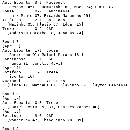
Auto Esporte  3-1  Nacional 

  [Heydson 45+1, Romarinho 69, Mael 74; Lucio 87]

Sousa         0-2  Campinense 

  [Luiz Paulo 07, Ricardo Maranhão 29]

Atlético      2-1  Botafogo 

  [Mazinho 05, Flavio 07; Edgar 15]

Treze         0-2  CSP 

  [Ânderson Paraiba 18, Jonatas 74]

Round 7 

[Apr 13]

Auto Esporte  1-1  Sousa 

  [Romarinho 01; Rafael Paraná 16f]

Campinense    1-1  CSP 

  [Panda 81; Jonatas 45+1f]

[Apr 14]

Botafogo      1-0  Treze 

  [Éverton 16]

Nacional      1-3  Atlético 

  [Dinda 17; Matheus 61, Flavinho 67, Clayton Cearense 
Round 8 

[Apr 17]

Auto Esporte  0-3  Treze 

  [Daniel Costa 35, 37, Charles Vagner 40]

[Apr 18]

Botafogo      3-0  CSP 

  [Wanderley 47, Thiaguinho 78, 89]

Round 9 
