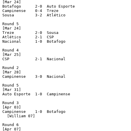
[Mar 24]

Botafogo      2-0  Auto Esporte 

Campinense    0-4  Treze 

Sousa         3-2  Atlético 

Round 5 

[Mar 24]

Treze         2-0  Sousa 

Atlético      2-1  CSP 

Nacional      1-0  Botafogo 

Round 4 

[Mar 25]

CSP           2-1  Nacional 

Round 2 

[Mar 28]

Campinense    3-0  Nacional 

Round 5 

[Mar 31]

Auto Esporte  1-0  Campinense 

Round 3 

[Apr 03]

Campinense    1-0  Botafogo 

  [William 07]

Round 6 

[Apr 07]
