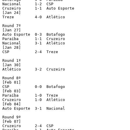
Nacional      1-2  CSP 

Cruzeiro      1-1  Auto Esporte 

[Jan 24]

Treze         4-0  Atlético 

Round 7º 

[Jan 27]

Auto Esporte  0-3  Botafogo 

Paraíba       1-1  Cruzeiro 

Nacional      3-1  Atlético 

[Jan 28]

CSP           2-4  Treze 

Round 1º 

[Jan 30]

Atlético      3-2  Cruzeiro 

Round 8º 

[Feb 01]

CSP           0-0  Botafogo 

[Feb 03]

Paraíba       1-0  Treze 

Cruzeiro      1-0  Atlético 

[Feb 04]

Auto Esporte  3-1  Nacional 

Round 9º 

[Feb 07]

Cruzeiro      2-4  CSP 
