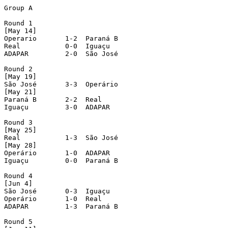
Group A

Round 1

[May 14]

Operario       1-2  Paraná B

Real           0-0  Iguaçu

ADAPAR         2-0  São José

Round 2

[May 19]

São José       3-3  Operário

[May 21]

Paraná B       2-2  Real

Iguaçu         3-0  ADAPAR

Round 3

[May 25]

Real           1-3  São José

[May 28]

Operário       1-0  ADAPAR

Iguaçu         0-0  Paraná B

Round 4

[Jun 4]

São José       0-3  Iguaçu

Operário       1-0  Real

ADAPAR         1-3  Paraná B

Round 5
