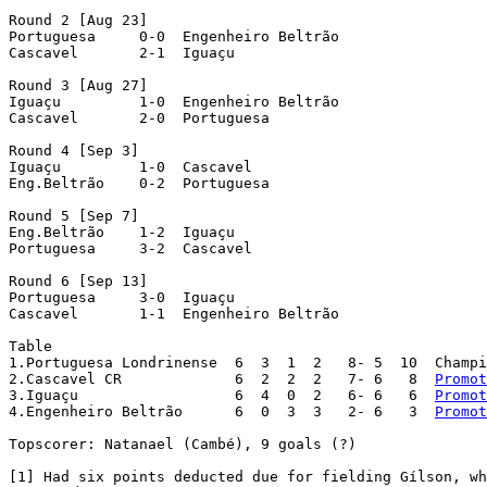
Round 2 [Aug 23]

Portuguesa     0-0  Engenheiro Beltrão

Cascavel       2-1  Iguaçu

Round 3 [Aug 27]

Iguaçu         1-0  Engenheiro Beltrão

Cascavel       2-0  Portuguesa

Round 4 [Sep 3]

Iguaçu         1-0  Cascavel

Eng.Beltrão    0-2  Portuguesa

Round 5 [Sep 7]

Eng.Beltrão    1-2  Iguaçu

Portuguesa     3-2  Cascavel

Round 6 [Sep 13]

Portuguesa     3-0  Iguaçu

Cascavel       1-1  Engenheiro Beltrão

Table

1.Portuguesa Londrinense  6  3  1  2   8- 5  10  Champi
2.Cascavel CR             6  2  2  2   7- 6   8  
Promot
3.Iguaçu                  6  4  0  2   6- 6   6  
Promot
4.Engenheiro Beltrão      6  0  3  3   2- 6   3  
Promot
Topscorer: Natanael (Cambé), 9 goals (?)
