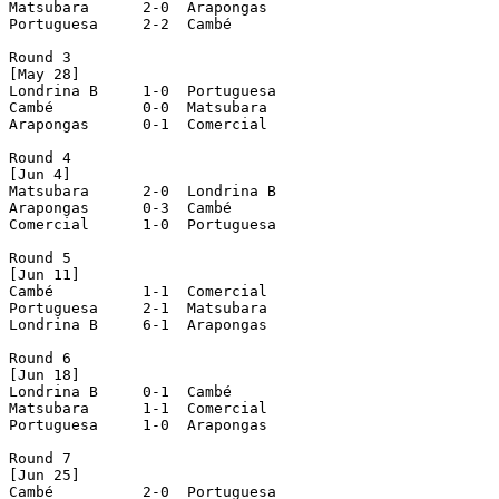
Matsubara      2-0  Arapongas

Portuguesa     2-2  Cambé

Round 3

[May 28]

Londrina B     1-0  Portuguesa

Cambé          0-0  Matsubara

Arapongas      0-1  Comercial

Round 4

[Jun 4]

Matsubara      2-0  Londrina B

Arapongas      0-3  Cambé

Comercial      1-0  Portuguesa

Round 5

[Jun 11]

Cambé          1-1  Comercial

Portuguesa     2-1  Matsubara

Londrina B     6-1  Arapongas

Round 6

[Jun 18]

Londrina B     0-1  Cambé

Matsubara      1-1  Comercial

Portuguesa     1-0  Arapongas

Round 7

[Jun 25]

Cambé          2-0  Portuguesa
