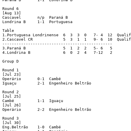
Round 6

[Aug 13]

Cascavel       n/p  Paraná B

Londrina B     1-1  Portuguesa

Table

1.Portuguesa Londrinense  6  3  3  0   7- 4  12  Qualif
2.Cascavel CR             5  3  1  1   9- 6  10  Qualif
-----------------------------------------------

3.Paraná B                5  1  2  2   5- 6   5

4.Londrina B              6  0  2  4   7-12   2

Group D

Round 1

[Jul 23]

Operário       0-1  Cambé

Iguaçu         2-1  Engenheiro Beltrão

Round 2

[Jul 25]

Cambé          1-1  Iguaçu

[Jul 26]

Operário       2-2  Engenheiro Beltrão

Round 3

[Jul 30]

Eng.Beltrão    1-0  Cambé
