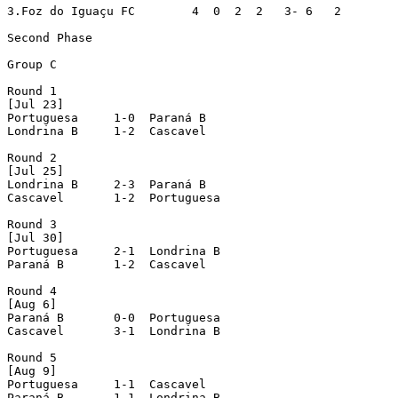
3.Foz do Iguaçu FC        4  0  2  2   3- 6   2

Second Phase

Group C

Round 1

[Jul 23]

Portuguesa     1-0  Paraná B

Londrina B     1-2  Cascavel

Round 2

[Jul 25]

Londrina B     2-3  Paraná B

Cascavel       1-2  Portuguesa

Round 3

[Jul 30]

Portuguesa     2-1  Londrina B

Paraná B       1-2  Cascavel

Round 4

[Aug 6]

Paraná B       0-0  Portuguesa

Cascavel       3-1  Londrina B

Round 5

[Aug 9]

Portuguesa     1-1  Cascavel

Paraná B       1-1  Londrina B
