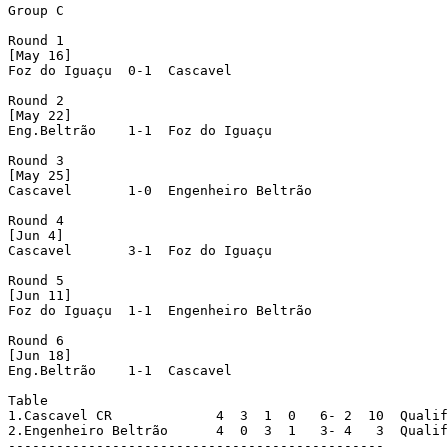
Group C

Round 1

[May 16]

Foz do Iguaçu  0-1  Cascavel

Round 2

[May 22]

Eng.Beltrão    1-1  Foz do Iguaçu

Round 3

[May 25]

Cascavel       1-0  Engenheiro Beltrão

Round 4

[Jun 4]

Cascavel       3-1  Foz do Iguaçu

Round 5

[Jun 11]

Foz do Iguaçu  1-1  Engenheiro Beltrão

Round 6

[Jun 18]

Eng.Beltrão    1-1  Cascavel

Table

1.Cascavel CR             4  3  1  0   6- 2  10  Qualif
2.Engenheiro Beltrão      4  0  3  1   3- 4   3  Qualif
-----------------------------------------------
