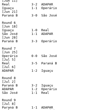
[Jun 11]

Real           3-2  ADAPAR

Iguaçu         1-1  Operário

[Jun 21]

Paraná B       3-0  São José

Round 6

[Jun 18]

Iguaçu         1-0  Real

São José       1-1  ADAPAR

[Jun 28]

Paraná B       3-3  Operário

Round 7

[Jun 25]

Operário       0-0  São José

[Jul 5]

Real           3-5  Paraná B

[Jul 6]

ADAPAR         1-2  Iguaçu

Round 8

[Jul 2]

Paraná B       3-2  Iguaçu

ADAPAR         1-2  Operário

São José       1-1  Real

Round 9

[Jul 8]

Paraná B       1-1  ADAPAR
