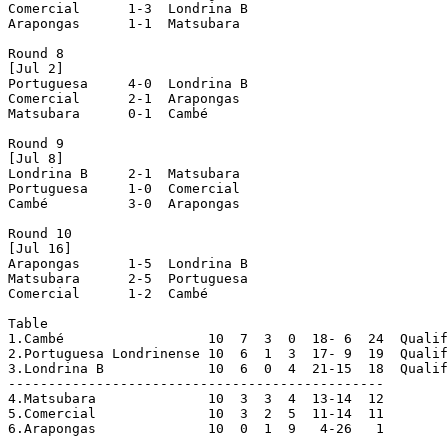
Comercial      1-3  Londrina B

Arapongas      1-1  Matsubara

Round 8

[Jul 2]

Portuguesa     4-0  Londrina B

Comercial      2-1  Arapongas

Matsubara      0-1  Cambé

Round 9

[Jul 8]

Londrina B     2-1  Matsubara

Portuguesa     1-0  Comercial

Cambé          3-0  Arapongas

Round 10

[Jul 16]

Arapongas      1-5  Londrina B

Matsubara      2-5  Portuguesa

Comercial      1-2  Cambé

Table

1.Cambé                  10  7  3  0  18- 6  24  Qualif
2.Portuguesa Londrinense 10  6  1  3  17- 9  19  Qualif
3.Londrina B             10  6  0  4  21-15  18  Qualif
-----------------------------------------------

4.Matsubara              10  3  3  4  13-14  12

5.Comercial              10  3  2  5  11-14  11

6.Arapongas              10  0  1  9   4-26   1
