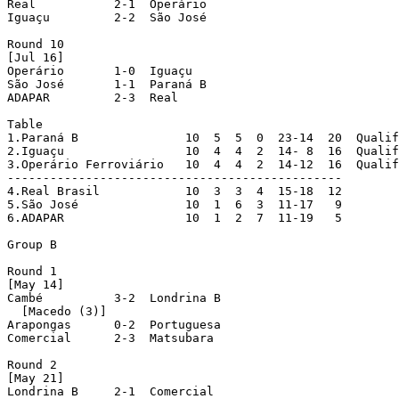
Real           2-1  Operário

Iguaçu         2-2  São José

Round 10

[Jul 16]

Operário       1-0  Iguaçu

São José       1-1  Paraná B

ADAPAR         2-3  Real

Table

1.Paraná B               10  5  5  0  23-14  20  Qualif
2.Iguaçu                 10  4  4  2  14- 8  16  Qualif
3.Operário Ferroviário   10  4  4  2  14-12  16  Qualif
-----------------------------------------------

4.Real Brasil            10  3  3  4  15-18  12

5.São José               10  1  6  3  11-17   9

6.ADAPAR                 10  1  2  7  11-19   5

Group B

Round 1

[May 14]

Cambé          3-2  Londrina B

  [Macedo (3)]

Arapongas      0-2  Portuguesa

Comercial      2-3  Matsubara

Round 2

[May 21]

Londrina B     2-1  Comercial
