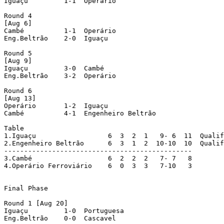
Iguaçu         1-1  Operário

Round 4

[Aug 6]

Cambé          1-1  Operário

Eng.Beltrão    2-0  Iguaçu 

Round 5

[Aug 9]

Iguaçu         3-0  Cambé

Eng.Beltrão    3-2  Operário

Round 6

[Aug 13]

Operário       1-2  Iguaçu

Cambé          4-1  Engenheiro Beltrão

Table

1.Iguaçu                  6  3  2  1   9- 6  11  Qualif
2.Engenheiro Beltrão      6  3  1  2  10-10  10  Qualif
-----------------------------------------------

3.Cambé                   6  2  2  2   7- 7   8

4.Operário Ferroviário    6  0  3  3   7-10   3

Final Phase

Round 1 [Aug 20]

Iguaçu         1-0  Portuguesa

Eng.Beltrão    0-0  Cascavel
