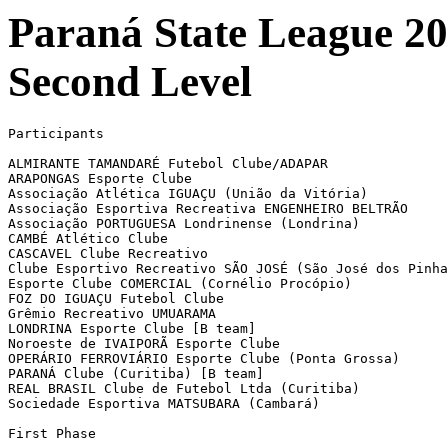
Paraná State League 200
Second Level
Participants

ALMIRANTE TAMANDARÉ Futebol Clube/ADAPAR

ARAPONGAS Esporte Clube

Associação Atlética IGUAÇU (União da Vitória)

Associação Esportiva Recreativa ENGENHEIRO BELTRÃO

Associação PORTUGUESA Londrinense (Londrina)

CAMBÉ Atlético Clube

CASCAVEL Clube Recreativo

Clube Esportivo Recreativo SÃO JOSÉ (São José dos Pinha
Esporte Clube COMERCIAL (Cornélio Procópio)

FOZ DO IGUAÇU Futebol Clube

Grêmio Recreativo UMUARAMA

LONDRINA Esporte Clube [B team]

Noroeste de IVAIPORÃ Esporte Clube 

OPERÁRIO FERROVIÁRIO Esporte Clube (Ponta Grossa)

PARANÁ Clube (Curitiba) [B team]

REAL BRASIL Clube de Futebol Ltda (Curitiba)

Sociedade Esportiva MATSUBARA (Cambará)

First Phase
