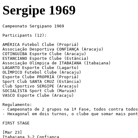
Sergipe 1969
Campeonato Sergipano 1969

Participants (12):

AMÉRICA Futebol Clube (Propriá)			 

Associação Desportiva CONFIANÇA (Aracaju)

COTINGUIBA Esporte Clube (Aracaju)

ESTANCIANO Esporte Clube (Estância)

Associação Olímpica de ITABAIANA (Itabaiana)

LAGARTO Esporte Clube (Lagarto)

OLÍMPICO Futebol Clube (Aracaju)

Esporte Clube PROPRIÁ (Propriá)

Sport Club SANTA CRUZ (Estância)

Club Sportivo SERGIPE (Aracaju)

SOCIALISTA Sport Club (Maruim)

VASCO Esporte Clube (Aracaju)

Regulamento:

- Campeonato de 2 grupos na 1ª Fase, todos contra todos
- Hexagonal em dois turnos, o clube que somar mais pont
FIRST STAGE

[Mar 23]

Itabaiana 3-2 Confiança
