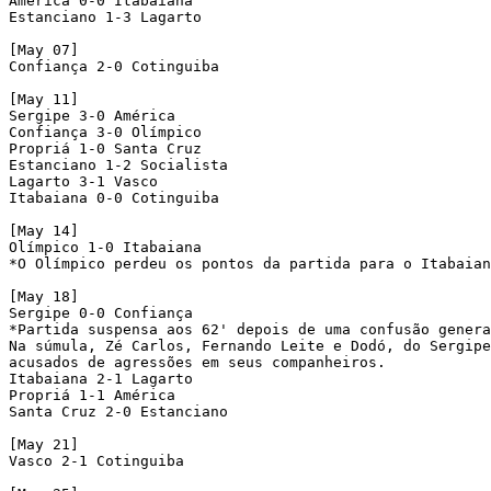
América 0-0 Itabaiana 

Estanciano 1-3 Lagarto 

[May 07]

Confiança 2-0 Cotinguiba

[May 11]

Sergipe 3-0 América 

Confiança 3-0 Olímpico 

Propriá 1-0 Santa Cruz 

Estanciano 1-2 Socialista 

Lagarto 3-1 Vasco 

Itabaiana 0-0 Cotinguiba 

[May 14]

Olímpico 1-0 Itabaiana

*O Olímpico perdeu os pontos da partida para o Itabaian
[May 18]

Sergipe 0-0 Confiança

*Partida suspensa aos 62' depois de uma confusão genera
Na súmula, Zé Carlos, Fernando Leite e Dodó, do Sergipe
acusados de agressões em seus companheiros. 

Itabaiana 2-1 Lagarto 

Propriá 1-1 América 

Santa Cruz 2-0 Estanciano 

[May 21]

Vasco 2-1 Cotinguiba 
