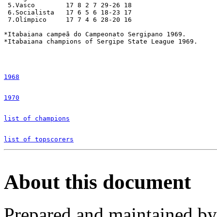
 5.Vasco        17 8 2 7 29-26 18

 6.Socialista   17 6 5 6 18-23 17

 7.Olímpico     17 7 4 6 28-20 16

*Itabaiana campeã do Campeonato Sergipano 1969.

*Itabaiana champions of Sergipe State League 1969.

1968
1970
list of champions
list of topscorers
About this document
Prepared and maintained b