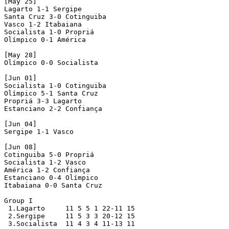
[May 25]

Lagarto 1-1 Sergipe 

Santa Cruz 3-0 Cotinguiba 

Vasco 1-2 Itabaiana 

Socialista 1-0 Propriá 

Olímpico 0-1 América 

[May 28]

Olímpico 0-0 Socialista 

[Jun 01]

Socialista 1-0 Cotinguiba

Olímpico 5-1 Santa Cruz 

Propriá 3-3 Lagarto

Estanciano 2-2 Confiança

[Jun 04]

Sergipe 1-1 Vasco 

[Jun 08]

Cotinguiba 5-0 Propriá 

Socialista 1-2 Vasco 

América 1-2 Confiança

Estanciano 0-4 Olímpico 

Itabaiana 0-0 Santa Cruz

Group I

 1.Lagarto     11 5 5 1 22-11 15

 2.Sergipe     11 5 3 3 20-12 15

 3.Socialista  11 4 3 4 11-13 11
