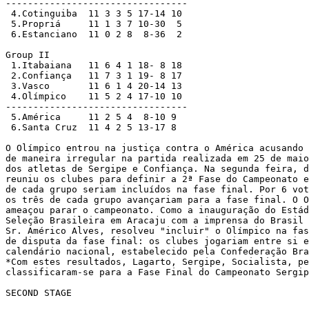
---------------------------------

 4.Cotinguiba  11 3 3 5 17-14 10

 5.Propriá     11 1 3 7 10-30  5

 6.Estanciano  11 0 2 8  8-36  2

Group II

 1.Itabaiana   11 6 4 1 18- 8 18

 2.Confiança   11 7 3 1 19- 8 17

 3.Vasco       11 6 1 4 20-14 13

 4.Olímpico    11 5 2 4 17-10 10

---------------------------------

 5.América     11 2 5 4  8-10 9

 6.Santa Cruz  11 4 2 5 13-17 8

O Olímpico entrou na justiça contra o América acusando 
de maneira irregular na partida realizada em 25 de maio
dos atletas de Sergipe e Confiança. Na segunda feira, d
reuniu os clubes para definir a 2ª Fase do Campeonato e
de cada grupo seriam incluídos na fase final. Por 6 vot
os três de cada grupo avançariam para a fase final. O O
ameaçou parar o campeonato. Como a inauguração do Estád
Seleção Brasileira em Aracaju com a imprensa do Brasil 
Sr. Américo Alves, resolveu "incluir" o Olímpico na fas
de disputa da fase final: os clubes jogariam entre si e
calendário nacional, estabelecido pela Confederação Bra
*Com estes resultados, Lagarto, Sergipe, Socialista, pe
classificaram-se para a Fase Final do Campeonato Sergip
SECOND STAGE 
