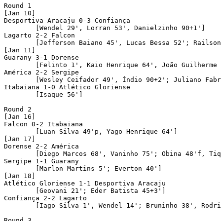
Round 1

[Jan 10]

Desportiva Aracaju 0-3 Confiança

	[Wendel 29', Lorran 53', Danielzinho 90+1']

Lagarto 2-2 Falcon 

	[Jefferson Baiano 45', Lucas Bessa 52'; Railson 33', Patrick Torelli 57']

[Jan 11]

Guarany 3-1 Dorense 

	[Felinto 1', Kaio Henrique 64', João Guilherme 76'; Aldair 8']

América 2-2 Sergipe 

	[Wesley Ceifador 49', Índio 90+2'; Juliano Fabro 71'f, Lucas Mineiro 79']

Itabaiana 1-0 Atlético Gloriense 

	[Isaque 56']

Round 2

[Jan 16]

Falcon 0-2 Itabaiana

	[Luan Silva 49'p, Yago Henrique 64']

[Jan 17]

Dorense 2-2 América 

	[Diego Marcos 68', Vaninho 75'; Obina 48'f, Tiquinho 60']

Sergipe 1-1 Guarany

	[Marlon Martins 5'; Everton 40']

[Jan 18]

Atlético Gloriense 1-1 Desportiva Aracaju 

	[Geovani 21'; Eder Batista 45+3']

Confiança 2-2 Lagarto 

	[Iago Silva 1', Wendel 14'; Bruninho 38', Rodriguinho 90+3']

Round 3
