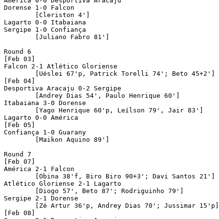
América 0-0 Desportiva Aracaju 

Dorense 1-0 Falcon 

	[Cleriston 4']

Lagarto 0-0 Itabaiana 

Sergipe 1-0 Confiança 

	[Juliano Fabro 81']

Round 6 

[Feb 03]

Falcon 2-1 Atlético Gloriense 

	[Uéslei 67'p, Patrick Torelli 74'; Beto 45+2']

[Feb 04]

Desportiva Aracaju 0-2 Sergipe

	[Andrey Dias 54', Paulo Henrique 60']

Itabaiana 3-0 Dorense 

	[Yago Henrique 60'p, Leílson 79', Jair 83']

Lagarto 0-0 América 

[Feb 05]

Confiança 1-0 Guarany 

	[Maikon Aquino 89']

Round 7

[Feb 07]

América 2-1 Falcon

	[Obina 38'f, Biro Biro 90+3'; Davi Santos 21']

Atlético Gloriense 2-1 Lagarto

	[Diogo 57', Beto 87'; Rodriguinho 79']

Sergipe 2-1 Dorense

	[Zé Artur 36'p, Andrey Dias 70'; Jussimar 15'p]

[Feb 08]
