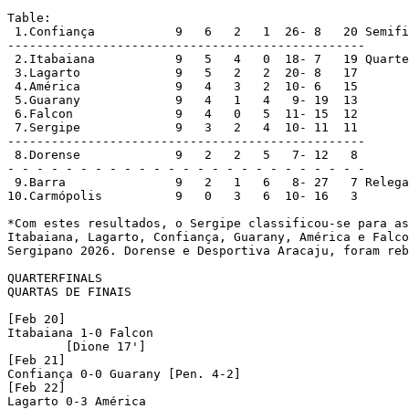
Table:

 1.Confiança           9   6   2   1  26- 8   20 Semifi
-------------------------------------------------

 2.Itabaiana           9   5   4   0  18- 7   19 Quarte
 3.Lagarto             9   5   2   2  20- 8   17

 4.América             9   4   3   2  10- 6   15

 5.Guarany             9   4   1   4   9- 19  13

 6.Falcon              9   4   0   5  11- 15  12

 7.Sergipe             9   3   2   4  10- 11  11

-------------------------------------------------

 8.Dorense             9   2   2   5   7- 12   8

- - - - - - - - - - - - - - - - - - - - - - - - -

 9.Barra               9   2   1   6   8- 27   7 Relega
10.Carmópolis          9   0   3   6  10- 16   3

*Com estes resultados, o Sergipe classificou-se para as
Itabaiana, Lagarto, Confiança, Guarany, América e Falco
Sergipano 2026. Dorense e Desportiva Aracaju, foram reb
QUARTERFINALS

QUARTAS DE FINAIS

[Feb 20]

Itabaiana 1-0 Falcon

	[Dione 17']

[Feb 21]

Confiança 0-0 Guarany [Pen. 4-2]

[Feb 22]

Lagarto 0-3 América 
