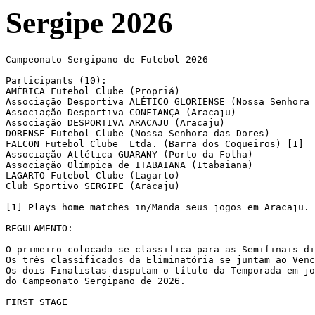
Sergipe 2026
Campeonato Sergipano de Futebol 2026

Participants (10):

AMÉRICA Futebol Clube (Propriá)			 

Associação Desportiva ALÉTICO GLORIENSE (Nossa Senhora 
Associação Desportiva CONFIANÇA (Aracaju)

Associação DESPORTIVA ARACAJU (Aracaju)

DORENSE Futebol Clube (Nossa Senhora das Dores)

FALCON Futebol Clube  Ltda. (Barra dos Coqueiros) [1]  

Associação Atlética GUARANY (Porto da Folha)

Associação Olímpica de ITABAIANA (Itabaiana)

LAGARTO Futebol Clube (Lagarto)

Club Sportivo SERGIPE (Aracaju)

[1] Plays home matches in/Manda seus jogos em Aracaju.

REGULAMENTO:

O primeiro colocado se classifica para as Semifinais di
Os três classificados da Eliminatória se juntam ao Venc
Os dois Finalistas disputam o título da Temporada em jo
do Campeonato Sergipano de 2026.

FIRST STAGE
