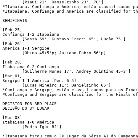
	[Piauí 21', Danielzinho 23', 70']

*Itabaiana, Confiança e América, estão classificados pa
*Itabaiana, Confiança and América are classified for th
SEMIFINAIS 

[Feb 25]

Confiança 1-2 Itabaiana 

	[Sassá 69'; Gustavo Crecci 65', Lucão 75']

[Feb 26]

América 1-1 Sergipe 

	[Obina 45+5'p; Juliano Fabro 56'p]

[Feb 28]

Itabaiana 0-2 Confiança 

	[Guilherme Nunes 17', Andrey Quintino 45+3']

[Mar 01]

Sergipe 1-1 América [Pen. 6-5]

	[Lucas Mineiro 11'; Danielzinho 65']

*Confiança e Sergipe, estão classificados para as Finai
*Confiança and Sergipe are classified for the Finals of
DECISION FOR 3RD PLACE

DECISÃO DO 3º LUGAR

[Mar 08]

Itabaiana 1-0 América

	[Pedro Igor 82']

*Itabaiana ficou com o 3º Lugar da Série A1 do Campeona