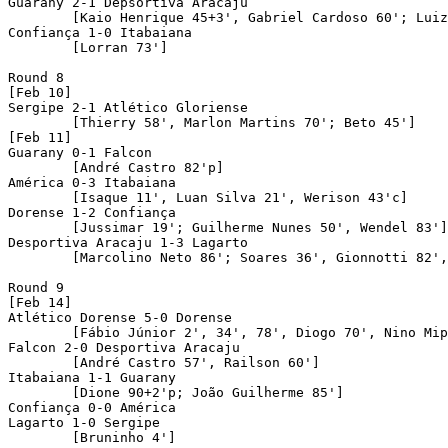
Guarany 2-1 Depsortiva Aracaju

	[Kaio Henrique 45+3', Gabriel Cardoso 60'; Luiz Fernando 28']

Confiança 1-0 Itabaiana 

	[Lorran 73']

Round 8

[Feb 10]

Sergipe 2-1 Atlético Gloriense

	[Thierry 58', Marlon Martins 70'; Beto 45']

[Feb 11]

Guarany 0-1 Falcon 

	[André Castro 82'p]

América 0-3 Itabaiana 

	[Isaque 11', Luan Silva 21', Werison 43'c]

Dorense 1-2 Confiança 

	[Jussimar 19'; Guilherme Nunes 50', Wendel 83']

Desportiva Aracaju 1-3 Lagarto 

	[Marcolino Neto 86'; Soares 36', Gionnotti 82', Rodriguinho 89']

Round 9

[Feb 14]

Atlético Dorense 5-0 Dorense

	[Fábio Júnior 2', 34', 78', Diogo 70', Nino Mipibu 87']

Falcon 2-0 Desportiva Aracaju 

	[André Castro 57', Railson 60']

Itabaiana 1-1 Guarany 

	[Dione 90+2'p; João Guilherme 85']

Confiança 0-0 América 

Lagarto 1-0 Sergipe 

	[Bruninho 4']
