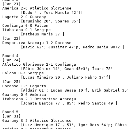
[Jan 21]

América 2-0 Atlético Gloriense

	[Dudu 4', Yuri Mamute 42'f]

Lagarto 2-0 Guarany 

	[Bruninho 20', Soares 35']

Confiança 0-0 Falcon 

Itabaiana 0-1 Sergipe 

	[Matheus Neris 37']

[Jan 22]

Desportiva Aracaju 1-2 Dorense 

	[David 62'; Jussimar 47'p, Pedro Bahia 90+2']

Round 4

[Jan 24]

Atlético Gloriense 2-1 Confiança

	[Fábio Júnior 14', Gean 45+3'; Ícaro 78']

Falcon 0-2 Sergipe

	[Lucas Mineiro 30', Juliano Fabro 37'f]

[Jan 25]

Dorense 1-5 Lagarto

	[Aldair 61'; Lucas Bessa 10'f, Erik Gabriel 35', Rodriguinho 73', Guilherme Vieira 88', Gionnotti 90+1']

Guarany 0-0 América 

Itabaiana 2-1 Desportiva Aracaju 

	[Jonata Bastos 77', 85'; Pedro Santos 49']	

Round 5

[Jan 31]

Guarany 3-2 Atlético Gloriense 

	[Luiz Henrique 17', 51', Igor Reis 64'p; Fábio Júnior 63'p, Geovani 90+5']
