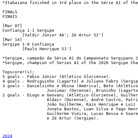
*Itabaiana finished in 3rd place in the Série A1 of the
FINALS 

FINAIS 

[Mar 07]

Confiança 1-1 Sergipe

	[Valdir Júnior 46'; Zé Artur 52']

[Mar 14]

Sergipe 1-0 Confiança 

	[Paulo Henrique 51']

*Sergipe, campeão da Série A1 do Campeonato Sergipano 2
*Sergipe, champion of Series A1 of the 2026 Sergipe Cha
Topscorer(s);

5 goals - Fábio Júnior (Atlético Gloriense).

4 goals - Rodriguinho (Lagarto) e Juliano Fabro (Sergip
3 goals - Danielzinho e Obina (América), Beto (Atlético
		  Jussimar (Dorense), Bruninho (Lagarto) e Lucas Mineiro (Sergipe).

2 goals - Diogo e Geovani (Atlético Gloriense), Guilher
		  Aldair (Dorense), André Castro, Patrick Torelli e Railson (Falcon), 

		  João Guilherme, Kaio Henrique e Luiz Henrique (Guarany), Dione, Isaque, 

		  Jonata Bastos, Luan Silva e Yago Henrique (Itabaiana), Gionnotti, 

		  Guilherme Vieira, Lucas Bessa e Soares (Lagarto), Andrey Dias, Paulo Henrique 

		  e Zé Artur (Sergipe).

2024