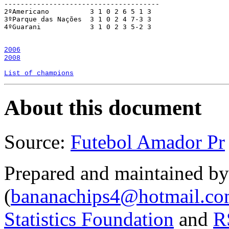
--------------------------------------

2ºAmericano          3 1 0 2 6 5 1 3

3ºParque das Nações  3 1 0 2 4 7-3 3

4ºGuarani            3 1 0 2 3 5-2 3

2008
List of champions
About this document
Source:
Futebol Amador Pr
Prepared and maintained by 
(
bananachips4@hotmail.c
Statistics Foundation
and
R