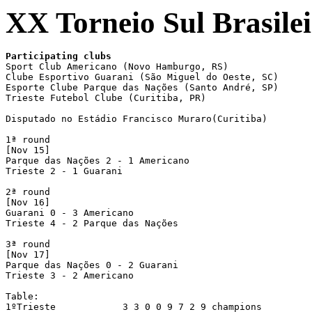
XX Torneio Sul Brasile
Sport Club Americano (Novo Hamburgo, RS)

Clube Esportivo Guarani (São Miguel do Oeste, SC)

Esporte Clube Parque das Nações (Santo André, SP)

Trieste Futebol Clube (Curitiba, PR)

Disputado no Estádio Francisco Muraro(Curitiba)

1ª round

[Nov 15]

Parque das Nações 2 - 1 Americano

Trieste 2 - 1 Guarani

2ª round

[Nov 16]

Guarani 0 - 3 Americano

Trieste 4 - 2 Parque das Nações

3ª round

[Nov 17]

Parque das Nações 0 - 2 Guarani

Trieste 3 - 2 Americano

Table:

1ºTrieste            3 3 0 0 9 7 2 9 champions
