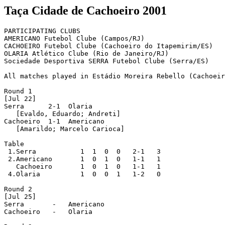
Taça Cidade de Cachoeiro 2001
PARTICIPATING CLUBS

AMERICANO Futebol Clube (Campos/RJ)

CACHOEIRO Futebol Clube (Cachoeiro do Itapemirim/ES)

OLARIA Atlético Clube (Rio de Janeiro/RJ)

Sociedade Desportiva SERRA Futebol Clube (Serra/ES)

All matches played in Estádio Moreira Rebello (Cachoeir
Round 1

[Jul 22]

Serra      2-1  Olaria

   [Evaldo, Eduardo; Andreti]

Cachoeiro  1-1  Americano

   [Amarildo; Marcelo Carioca]

Table

 1.Serra           1  1  0  0   2-1   3

 2.Americano       1  0  1  0   1-1   1

   Cachoeiro       1  0  1  0   1-1   1

 4.Olaria          1  0  0  1   1-2   0

Round 2

[Jul 25]

Serra       -   Americano

Cachoeiro   -   Olaria
