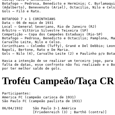
Botafogo – Pedrosa, Benedicto e Hermínio; C. Burlamaqui
(Adalberto), Benevenuto (Ariel), Octacílio, Nilo e Cels
Gols – Filó e Rato.

BOTAFOGO 7 x 1 CORINTHIANS

Data – 06 de maio de 1931

Local – General Severiano, Rio de Janeiro (RJ)

Árbitro – Vittório Silvestre Teixeira (SP)

Competição – Copa dos Campeões Estaduais (Rio-SP)

Botafogo – Pedrosa, Benedicto e Octacílio; Pamplona, Ma
Carvalho Leite, Nilo e Celso.

Corinthians – Colombo (Tuffy), Grané e Del Debbio; Leon
Napoli, Bertone, Rato e De Maria.

Gols – Nilo (4), Carvalho Leite (2) e Paulinho p/o Bota
Havia a intenção de se realizar um terceiro jogo, para 
falta de datas, esse confronto não foi realizado e o Bo
por ter melhor saldo de gols.
Troféu Campeão/Taça CR 
Participantes:

America FC (campeão carioca de 1931)

São Paulo FC (campeão paulista de 1931)
06/04/1932     São Paulo 3-1 América

               [Friedenreich (3) ; Barthô (contra)]