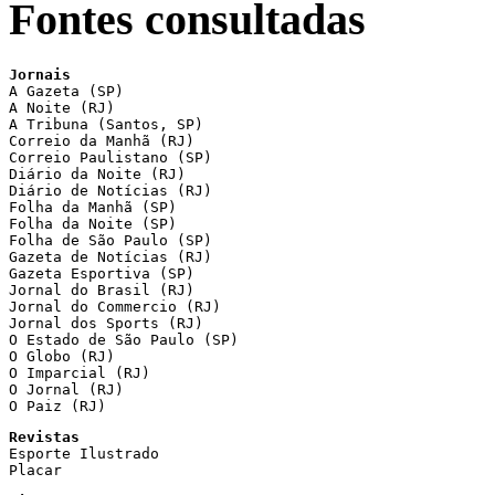
Fontes consultadas
Jornais

A Gazeta (SP)

A Noite (RJ)

A Tribuna (Santos, SP)

Correio da Manhã (RJ)

Correio Paulistano (SP)

Diário da Noite (RJ)

Diário de Notícias (RJ)

Folha da Manhã (SP)

Folha da Noite (SP)

Folha de São Paulo (SP)

Gazeta de Notícias (RJ)

Gazeta Esportiva (SP)

Jornal do Brasil (RJ)

Jornal do Commercio (RJ)

Jornal dos Sports (RJ)

O Estado de São Paulo (SP)

O Globo (RJ)

O Imparcial (RJ)

O Jornal (RJ)

O Paiz (RJ)
Revistas

Esporte Ilustrado

Placar