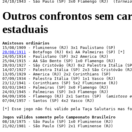

24/10/1943 - São Paulo (SP) 3x0 Flamengo (RJ)  (
torneio
Outros confrontos sem car
estaduais
Amistosos ordinários
20/08/1911
 - Botafogo (RJ) 6x1 AA Palmeiras (SP) [*]

24/05/1914 - Paulistano (SP) 3x2 America (RJ)

25/04/1915 - AA São Bento (SP) 1x0 Flamengo (RJ)

20/03/1927 - São Cristóvão (RJ) 0x2 Palestra Itália (SP
14/07/1927 - Palestra Itália (SP) 2x3 São Cristóvão (RJ
13/05/1929 - America (RJ) 2x2 Corinthians (SP)

07/09/1934 - Palestra Itália (SP) 1x1 Vasco (RJ)

23/12/1941 - Corinthians (SP) 5x2 Fluminense (RJ)

03/03/1943 - Palmeiras (SP) 3x0 Flamengo (RJ)

24/03/1945 - Palmeiras (SP) 3x3 Flamengo (RJ)

04/09/1956 - Flamengo (RJ) 2x1 Santos (SP)  (
amistoso e
07/04/1957 - Santos (SP) 4x2 Vasco (RJ)
[*] Esse jogo não foi válido pela Taça Salutaris mas fo
Jogos válidos somente pelo Campeonato Brasileiro

08/10/1975 - São Paulo (SP) 1x0 Fluminense (RJ)

21/02/1981 - São Paulo (SP) 2x1 Fluminense (RJ)