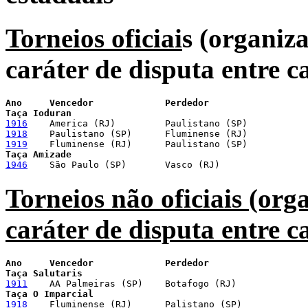
Torneios oficiai
s (organiz
caráter de disputa entre 
Ano     Vencedor             Perdedor
Taça Ioduran
1916
1918
1919
Taça Amizade
1946
    São Paulo (SP)       Vasco (RJ)
Torneios não oficiais (org
caráter de disputa entre 
Ano     Vencedor             Perdedor
Taça Salutaris
1911
1918