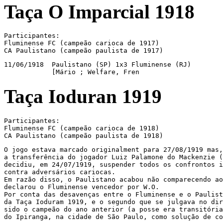
Taça O Imparcial 1918
Participantes:

Fluminense FC (campeão carioca de 1917)

CA Paulistano (campeão paulista de 1917)
11/06/1918  Paulistano (SP) 1x3 Fluminense (RJ)

            [Mário ; Welfare, Fren
Taça Ioduran 1919
Participantes:

Fluminense FC (campeão carioca de 1918)

CA Paulistano (campeão paulista de 1918)
O jogo estava marcado originalment para 27/08/1919 mas,
a transferência do jogador Luiz Palamone do Mackenzie (
decidiu, em 24/07/1919, suspender todos os confrontos i
contra adversários cariocas.

Em razão disso, o Paulistano acabou não comparecendo ao
declarou o Fluminense vencedor por W.O.

Por conta das desavenças entre o Fluminense e o Paulist
da Taça Ioduram 1919, e o segundo que se julgava no dir
sido o campeão do ano anterior (a posse era transitória
do Ipiranga, na cidade de São Paulo, como solução de co