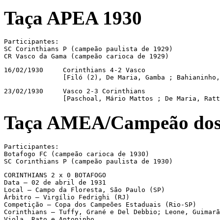
Taça APEA 1930
Participantes:

SC Corinthians P (campeão paulista de 1929)

CR Vasco da Gama (campeão carioca de 1929)
16/02/1930     Corinthians 4-2 Vasco

               [Filó (2), De Maria, Gamba ; Bahianinho,
23/02/1930     Vasco 2-3 Corinthians

               [Paschoal, Mário Mattos ; De Maria, Ratt
Taça AMEA/Campeão dos
Participantes:

Botafogo FC (campeão carioca de 1930)

SC Corinthians P (campeão paulista de 1930)
CORINTHIANS 2 x 0 BOTAFOGO

Data – 02 de abril de 1931

Local – Campo da Floresta, São Paulo (SP)

Árbitro – Virgílio Fedrighi (RJ)

Competição – Copa dos Campeões Estaduais (Rio-SP)

Corinthians – Tuffy, Grané e Del Debbio; Leone, Guimarã
Viola, Rato e Antoninho.
