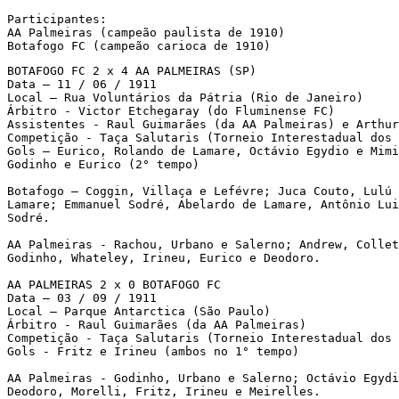
Participantes:

AA Palmeiras (campeão paulista de 1910)

Botafogo FC (campeão carioca de 1910)
BOTAFOGO FC 2 x 4 AA PALMEIRAS (SP) 

Data – 11 / 06 / 1911 

Local – Rua Voluntários da Pátria (Rio de Janeiro) 

Árbitro - Victor Etchegaray (do Fluminense FC)

Assistentes - Raul Guimarães (da AA Palmeiras) e Arthur
Competição - Taça Salutaris (Torneio Interestadual dos 
Gols – Eurico, Rolando de Lamare, Octávio Egydio e Mimi
Godinho e Eurico (2° tempo)

Botafogo – Coggin, Villaça e Lefévre; Juca Couto, Lulú 
Lamare; Emmanuel Sodré, Abelardo de Lamare, Antônio Lui
Sodré.

AA Palmeiras - Rachou, Urbano e Salerno; Andrew, Collet
Godinho, Whateley, Irineu, Eurico e Deodoro.

AA PALMEIRAS 2 x 0 BOTAFOGO FC

Data – 03 / 09 / 1911 

Local – Parque Antarctica (São Paulo) 

Árbitro - Raul Guimarães (da AA Palmeiras)

Competição - Taça Salutaris (Torneio Interestadual dos 
Gols - Fritz e Irineu (ambos no 1° tempo)

AA Palmeiras - Godinho, Urbano e Salerno; Octávio Egydi
Deodoro, Morelli, Fritz, Irineu e Meirelles.
