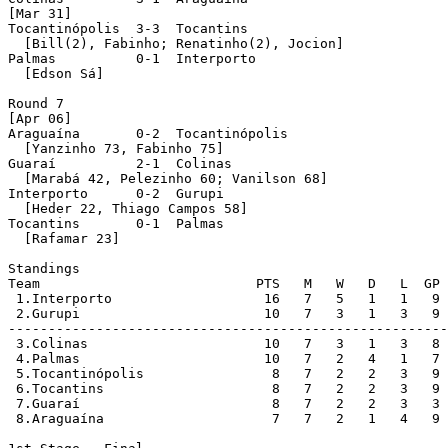
[Mar 31]

Tocantinópolis  3-3  Tocantins 

  [Bill(2), Fabinho; Renatinho(2), Jocion]

Palmas          0-1  Interporto 

  [Edson Sá]

Round 7 

[Apr 06]

Araguaína       0-2  Tocantinópolis 

  [Yanzinho 73, Fabinho 75]

Guaraí          2-1  Colinas 

  [Marabá 42, Pelezinho 60; Vanilson 68]

Interporto      0-2  Gurupi 

  [Heder 22, Thiago Campos 58]

Tocantins       0-1  Palmas 

  [Rafamar 23]

Standings

Team                           PTS   M   W   D   L  GP 
 1.Interporto                   16   7   5   1   1   9 
 2.Gurupi                       10   7   3   1   3   9 
-------------------------------------------------------
 3.Colinas                      10   7   3   1   3   8 
 4.Palmas                       10   7   2   4   1   7 
 5.Tocantinópolis                8   7   2   2   3   9 
 6.Tocantins                     8   7   2   2   3   9 
 7.Guaraí                        8   7   2   2   3   3 
 8.Araguaína                     7   7   2   1   4   9 