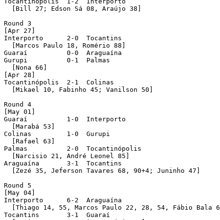
Tocantinópolis  1-2  Interporto 

  [Bill 27; Edson Sá 08, Araújo 38]

Round 3 

[Apr 27]

Interporto      2-0  Tocantins 

  [Marcos Paulo 18, Romério 88]

Guaraí          0-0  Araguaína 

Gurupi          0-1  Palmas 

  [Nona 66]

[Apr 28]

Tocantinópolis  2-1  Colinas 

  [Mikael 10, Fabinho 45; Vanilson 50]

Round 4 

[May 01]

Guaraí          1-0  Interporto 

  [Marabá 53]

Colinas         1-0  Gurupi 

  [Rafael 63]

Palmas          2-0  Tocantinópolis 

  [Narcisio 21, André Leonel 85]

Araguaína       3-1  Tocantins 

  [Zezé 35, Jeferson Tavares 68, 90+4; Juninho 47]

Round 5 

[May 04]

Interporto      6-2  Araguaína 

  [Thiago 14, 55, Marcos Paulo 22, 28, 54, Fábio Bala 6
Tocantins       3-1  Guaraí 
