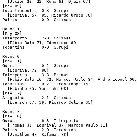
  [Jocion 20, 22, Renê 61; Djair 67]

[May 05]

Tocantinópolis  0-3  Gurupi 

  [Lourival 57, 85, Ricardo Urubu 78]

Palmas          0-0  Colinas 

Round 1 

[May 08]

Interporto      2-0  Colinas 

  [Fábio Bala 71, Edenilson 80]

Tocantins       0-0  Gurupi 

Round 6 

[May 11]

Guaraí          0-2  Gurupi 

  [Lourival 72, 88]

Interporto      3-3  Palmas 

  [Fábio Bala 16, 72, Marcos Paulo 84; André Leonel 09,
Tocantins       0-2  Tocantinópolis 

  [Fabinho 05, Yanzinho 68]

[May 12]

Araguaína       2-1  Colinas 

  [Ederson 07, 39; Ricardo Colina 35]

Round 7 

[May 18]

Gurupi          6-3  Interporto 

  [Thomas 31, Lourival 37; Marcos Paulo 11]

Palmas          2-0  Tocantins 

  [Jonathan 47, Rafamar 78]
