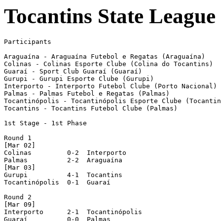
Tocantins State League
Participants

Araguaína - Araguaína Futebol e Regatas (Araguaína)

Colinas - Colinas Esporte Clube (Colina do Tocantins)

Guaraí - Sport Club Guaraí (Guaraí)

Gurupi - Gurupi Esporte Clube (Gurupi)

Interporto - Interporto Futebol Clube (Porto Nacional)

Palmas - Palmas Futebol e Regatas (Palmas)

Tocantinópolis - Tocantinópolis Esporte Clube (Tocantin
Tocantins - Tocantins Futebol Clube (Palmas)

1st Stage - 1st Phase

Round 1 

[Mar 02]

Colinas         0-2  Interporto 

Palmas          2-2  Araguaína 

[Mar 03]

Gurupi          4-1  Tocantins 

Tocantinópolis  0-1  Guaraí 

Round 2 

[Mar 09]

Interporto      2-1  Tocantinópolis 

Guaraí          0-0  Palmas 
