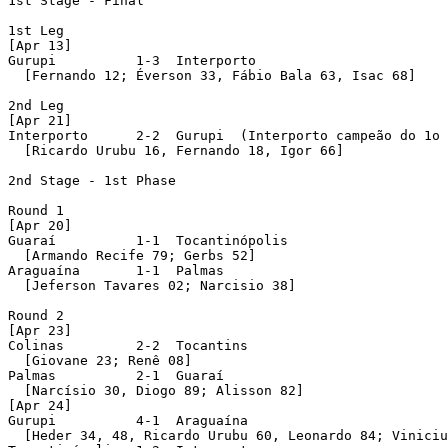
1st Stage - Final

1st Leg

[Apr 13]

Gurupi          1-3  Interporto 

  [Fernando 12; Éverson 33, Fábio Bala 63, Isac 68]

2nd Leg

[Apr 21]

Interporto      2-2  Gurupi  (Interporto campeão do 1o 
  [Ricardo Urubu 16, Fernando 18, Igor 66]

2nd Stage - 1st Phase

Round 1 

[Apr 20]

Guaraí          1-1  Tocantinópolis 

  [Armando Recife 79; Gerbs 52]

Araguaína       1-1  Palmas 

  [Jeferson Tavares 02; Narcisio 38]

Round 2 

[Apr 23]

Colinas         2-2  Tocantins 

  [Giovane 23; Renê 08]

Palmas          2-1  Guaraí 

  [Narcísio 30, Diogo 89; Alisson 82]

[Apr 24]

Gurupi          4-1  Araguaína 

  [Heder 34, 48, Ricardo Urubu 60, Leonardo 84; Viniciu