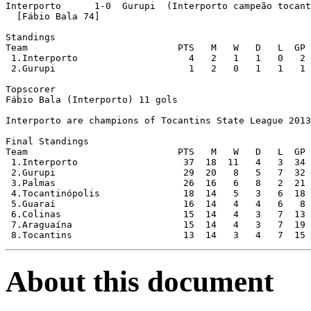
Interporto      1-0  Gurupi  (Interporto campeão tocant
  [Fábio Bala 74]

Standings

Team                           PTS   M   W   D   L  GP 
 1.Interporto                    4   2   1   1   0   2 
 2.Gurupi                        1   2   0   1   1   1 
Topscorer

Fábio Bala (Interporto) 11 gols

Interporto are champions of Tocantins State League 2013

Final Standings

Team                           PTS   M   W   D   L  GP 
 1.Interporto                   37  18  11   4   3  34 
 2.Gurupi                       29  20   8   5   7  32 
 3.Palmas                       26  16   6   8   2  21 
 4.Tocantinópolis               18  14   5   3   6  18 
 5.Guaraí                       16  14   4   4   6   8 
 6.Colinas                      15  14   4   3   7  13 
 7.Araguaína                    15  14   4   3   7  19 
About this document