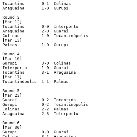
Tocantins       0-1  Colinas 

Araguaína       1-0  Gurupi 

Round 3 

[Mar 12]

Tocantins       0-0  Interporto 

Araguaína       2-0  Guaraí 

Colinas         1-0  Tocantinópolis 

[Mar 13]

Palmas          1-0  Gurupi 

Round 4 

[Mar 16]

Gurupi          3-0  Colinas 

Interporto      1-0  Guaraí 

Tocantins       3-1  Araguaína 

[Mar 17]

Tocantinópolis  1-1  Palmas 

Round 5 

[Mar 23]

Guaraí          0-2  Tocantins 

Gurupi          0-2  Tocantinópolis 

Colinas         2-2  Palmas 

Araguaína       2-3  Interporto 

Round 6 

[Mar 30]

Gurupi          0-0  Guaraí 

Colinas         3-1  Araguaína 
