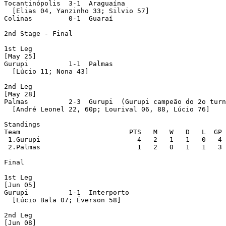
Tocantinópolis  3-1  Araguaína 

  [Elias 04, Yanzinho 33; Silvio 57]

Colinas         0-1  Guaraí 

2nd Stage - Final

1st Leg

[May 25]

Gurupi          1-1  Palmas 

  [Lúcio 11; Nona 43]

2nd Leg

[May 28]

Palmas          2-3  Gurupi  (Gurupi campeão do 2o turn
  [André Leonel 22, 60p; Lourival 06, 88, Lúcio 76]

Standings

Team                           PTS   M   W   D   L  GP 
 1.Gurupi                        4   2   1   1   0   4 
 2.Palmas                        1   2   0   1   1   3 
Final

1st Leg

[Jun 05]

Gurupi          1-1  Interporto 

  [Lúcio Bala 07; Éverson 58]

2nd Leg

[Jun 08]
