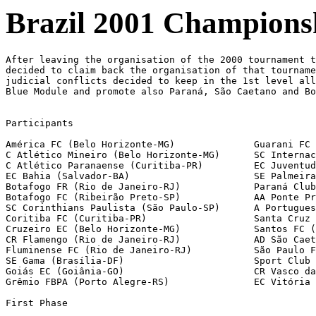
Brazil 2001 Championsh
After leaving the organisation of the 2000 tournament to the Clube dos 13, CBF 
decided to claim back the organisation of that tournament in 2001.  To avoid
judicial conflicts decided to keep in the 1st level all participants of the 2000 
Blue Module and promote also Paraná, São Caetano and Botafogo-SP.


Participants

América FC (Belo Horizonte-MG)              Guarani FC (Campinas-SP)
C Atlético Mineiro (Belo Horizonte-MG)      SC Internacional (Porto Alegre-RS)
C Atlético Paranaense (Curitiba-PR)         EC Juventude (Caxias do Sul-RS)
EC Bahia (Salvador-BA)                      SE Palmeiras (São Paulo-SP)
Botafogo FR (Rio de Janeiro-RJ)             Paraná Clube (Curitiba-PR)
Botafogo FC (Ribeirão Preto-SP)             AA Ponte Preta (Campinas-SP)
SC Corinthians Paulista (São Paulo-SP)      A Portuguesa de Desportos (São Paulo-SP)
Coritiba FC (Curitiba-PR)                   Santa Cruz FC (Recife-PE)
Cruzeiro EC (Belo Horizonte-MG)             Santos FC (SP)
CR Flamengo (Rio de Janeiro-RJ)             AD São Caetano (São Caetano do Sul-SP)
Fluminense FC (Rio de Janeiro-RJ)           São Paulo FC (SP)
SE Gama (Brasília-DF)                       Sport Club Recife (PE)
Goiás EC (Goiânia-GO)                       CR Vasco da Gama (Rio de Janeiro-RJ)
Grêmio FBPA (Porto Alegre-RS)               EC Vitória (Salvador-BA)

First Phase

Table
 1.São Caetano         27 18  5  4  48-25  59  Qualified
 2.Atlético-PR         27 15  6  6  58-40  51  Qualified
 3.Fluminense          27 14  9  4  44-29  51  Qualified
 4.Atlético-MG         27 15  4  8  50-34  49  Qualified
 5.Grêmio              27 14  5  8  39-29  47  Qualified
 6.Ponte Preta         27 13  8  6  53-48  47  Qualified
 7.São Paulo           27 13  7  7  48-34  46  Qualified
 8.Bahia               27 13  6  8  43-38  45  Qualified
---------------------------------------------
 9.Internacional       27 12  4 11  38-40  40
10.Goiás               27 12  3 12  38-32  39
11.Vasco da Gama       27 10  9  8  57-36  39
12.Palmeiras           27 12  2 13  40-47  38
13.Portuguesa          27 11  4 12  31-33  37
14.Paraná              27 11  3 13  35-37  36
15.Santos              27  9  9  9  37-32  36
16.Vitória             27  9  9  9  33-37  36
17.Coritiba            27  9  8 10  31-32  35
18.Corinthians         27  9  7 11  46-45  34
19.Guarani             27  9  6 12  29-45  33
20.Gama                27  8  9 10  40-34  33
21.Cruzeiro            27  9  5 13  36-43  32
22.Juventude           27  6 12  9  29-37  30
23.Botafogo-RJ         27  8  5 14  41-51  29
24.Flamengo            27  8  5 14  25-39  29
- - - - - - - - - - - - - - - - - - - - - - -
25.Santa Cruz          27  7  6 14  31-50  27  Relegated
26.América-MG          27  6  7 14  32-46  25  Relegated
27.Botafogo-SP         27  6  7 14  23-41  25  Relegated
28.Sport Recife        27  5  4 18  24-46  19  Relegated

Round 1
[Aug 1]
Guarani        1-3  Palmeiras
  [Fernando Fumagalli 85'; Javier Arce 14', Tuta 53', Lopes 73']
Botafogo-RJ    1-1  América
  [Rodrigo Almeida 60'; Michael 43']
Portuguesa     0-1  Goiás
  [Gauchinho 22']
Flamengo       0-0  Ponte Preta
Corinthians    2-0  Vitória
  [Ricardinho 13', Paulo Nunes 57']
Paraná         1-0  Cruzeiro
  [Lúcio Flávio 81']
Internacional  0-2  Juventude
  [Edinho 33', Fernando 50']
Sport          1-1  Fluminense
  [Júnior Amorim 27'; Magno Alves 83']
Bahia          5-0  São Caetano
  [Nonato 8', 60', Marcos Vinícius 21', 79', Alex Alves 86']
Botafogo-SP    2-2  São Paulo
  [Mateus 22', Marcos Denner 67'; Belletti 38', Júlio Batista 77']
Gama           0-0  Vasco da Gama
Atlético-MG    1-1  Coritiba
  [Ronildo 52'; Edmílson 22']
[Aug 2]
Santos         1-1  Santa Cruz
  [Weldon 75'; Luizinho Vieira 84']
Atlético-PR    2-0  Grêmio
  [Kléber 4', Kléberson 58']

Round 2
[Aug 4]
Palmeiras      2-1  Bahia
  [Darío Muñoz 22', Lopes 24'; Preto 54']
Fluminense     2-0  Botafogo-SP
  [Jorginho 65', Agnaldo 90+2']
América        0-0  Portuguesa
Juventude      1-4  Atlético-MG
  [Fernando 84'p; Kim 13', Marques 47', 77', Álvaro 71']
[Aug 5]
Ponte Preta    2-2  Corinthians
  [Rodrigo Costa 12', Marquinhos 53'; Paulo Nunes 17', Gil 43']
Vasco da Gama  7-1  Guarani
  [Juninho Paulista 13', Romário 16'p, 19', 27', 36'p, Jorginho 51', Botti 80';
   Fernando Fumagalli 63'p]
São Paulo      0-0  Gama
Cruzeiro       1-2  Atlético-PR
  [Edmundo 11'; Nem 8', Alex Mineiro 45+1']
Coritiba       3-2  Internacional
  [Edmílson 30', Evair 38'p, Messias 81'; Luís Cláudio 7', Jackson 36']
Grêmio         2-1  Paraná
  [Luiz Mário 29', Rodrigo Mendes 77'; Lúcio Flávio 21']
Santa Cruz     0-4  Botafogo-RJ
  [Rodrigo Almeida 3', 50', Cláudio 51', 82']
Vitória        1-1  Santos
  [Marcos 56'; Robert 4']
São Caetano    2-0  Sport
  [Magrão 41', Wágner 52']
Goiás          2-0  Flamengo
  [Gauchinho 22', Índio 50']

Round 3
[Aug 8]
Juventude      0-0  Palmeiras
Coritiba       1-0  Vasco da Gama
  [Diego Rincón 84']
Vitória        2-1  São Paulo
  [Allann Delon 25', Dudu 31'; Kaká 90+2']
Corinthians    3-2  Botafogo-SP
  [Paulo Nunes 39', Deivid 67', Ricardinho 87'p; Marcos Denner 43', Anderson 50']
Cruzeiro       0-0  Ponte Preta
Grêmio         0-0  Goiás
Santa Cruz     1-2  Internacional
  [Luizinho Vieira 27'; Carlinhos 72', Luís Cláudio 82']
Flamengo       0-1  Paraná
  [Lúcio Flávio 71']
Gama           1-1  Santos
  [Lindomar 54'; Renato 11']
São Caetano    0-0  Atlético-PR
[Aug 9]
Botafogo-RJ    3-2  Bahia
  [Rodrigo Almeida 11', 55', Taílson 68'; Preto 44', Nonato 62']
Guarani        1-1  Fluminense
  [Fernando Fumagalli 65'p; Roger Flores 31']
Portuguesa     2-1  Sport
  [Sílvio Criciúma 10', Ricardo Oliveira 69'; Audrovani 18']
América        0-1  Atlético-MG
  [Marques 37']

Round 4
[Aug 11]
Vasco da Gama  1-1  Juventude
  [Dedé 67'; William 83'og]
São Paulo      3-1  Santa Cruz
  [Kaká 5', Júlio Baptista 70', França 84'; Andreoli 77']
Atlético-PR    4-0  Flamengo
  [Gustavo 1', Alex Mineiro 37', Kléber 66', Rodrigo 84']
Botafogo-SP    1-4  Cruzeiro
  [Alan 41'; Ricardinho 13', Oséas 35', Neném 56', Edmundo 84']
[Aug 12]
Paraná         3-1  Corinthians
  [Lúcio Flávio 15', Márcio 27', Marquinhos 76'og; Fabinho 42']
Ponte Preta    3-1  Botafogo-RJ
  [Washington Cerqueira 16', Leonardo 71'og, Alex 90'; Denis 80']
Fluminense     1-1  Vitória
  [Yan 12'; Váldson 85']
Atlético-MG    3-0  Guarani
  [Gilberto Silva 13', Ramón Menezes 24', Marques 41']
Internacional  2-0  Gama
  [Luís Cláudio 49', 76']
Sport          2-1  Grêmio
  [Marcelo Passos 20', 66'p; Luiz Mário 67']
Bahia          2-1  Portuguesa
  [Nonato 12', Jean 85'; Lúcio 41']
Goiás          0-0  São Caetano
Santos         2-0  Coritiba
  [Robert 15'p, 66']
Palmeiras      3-1  América
  [Pedrinho 14', Fábio Júnior 86', Lopes 88'; Fabrício 17']

Round 5
[Aug 15]
Flamengo       2-1  Sport
  [Beto 15', Reinaldo Oliveira 42'; Edu Manga 45']
Corinthians    0-0  Juventude
Cruzeiro       0-3  América
  [Tucho 12', Somália 62', Ricardo 73']
Paraná         1-2 