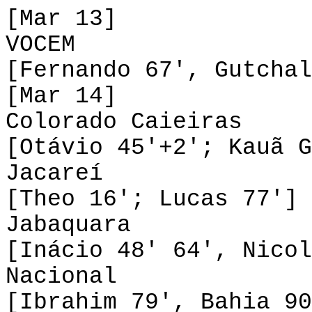
[Mar 13]
VOCEM 0-2
[Fernando 67', Gutchal
[Mar 14]
Colorado Caieiras
[Otávio 45'+2'; Kauã G
Jacareí 1-1
[Theo 16'; Lucas 77']
Jabaquara 3-1
[Inácio 48' 64', Nicol
Nacional 0-2
[Ibrahim 79', Bahia 90