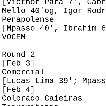
[Victhor Pará 7', Gabr
Mello 40'og, Igor Rodr
Penapolense 
[Mpasso 40', Ibrahim 8
VOCEM 0-0 T
Round 2
[Feb 3]
Comercial 1-
[Lucas Lima 39'; Mpass
[Feb 4]
Colorado Caieira