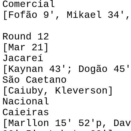
Comercial 3
[Fofão 9', Mikael 34',
Round 12
[Mar 21]
Jacareí 1-2
[Kaynan 43'; Dogão 45'
São Caetano 2
[Caiuby, Kleverson]
Nacional 4-
Caieiras
[Marllon 15' 52'p, Dav