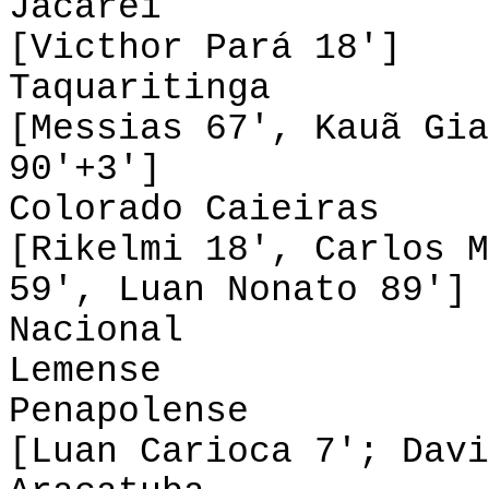
Jacareí 0-1 
[Victhor Pará 18']
Taquaritinga 
[Messias 67', Kauã Gia
90'+3']
Colorado Caieira
[Rikelmi 18', Carlos M
59', Luan Nonato 89']
Nacional 0
Lemense 0-0
Penapolense 1
[Luan Carioca 7'; Davi