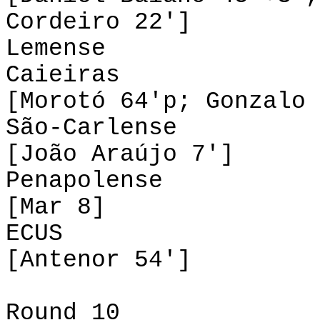
Cordeiro 22']
Lemense 1-2
Caieiras
[Morotó 64'p; Gonzalo 
São-Carlense 
[João Araújo 7']
Penapolense 0-
[Mar 8]
ECUS 1-0 
[Antenor 54']
Round 10