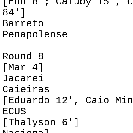
[Edu 8'; Caiuby 15', C
84']
Barreto 0
Penapolense 
Round 8
[Mar 4]
Jacareí 2-0
Caieiras
[Eduardo 12', Caio Min
ECUS 0-1
[Thalyson 6']