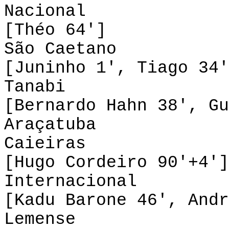
Nacional 0-
[Théo 64']
São Caetano 0
[Juninho 1', Tiago 34'
Tanabi 2-0
[Bernardo Hahn 38', Gu
Araçatuba 1-
Caieiras
[Hugo Cordeiro 90'+4']
Internacional 2
[Kadu Barone 46', Andr
Lemense 4-1 