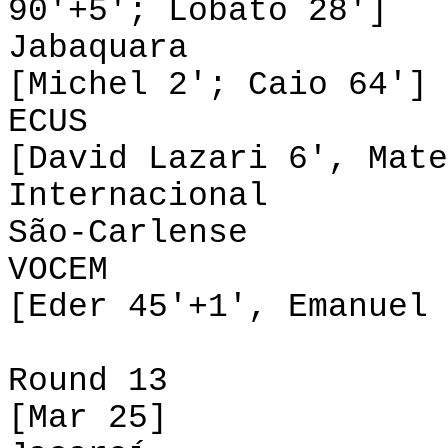
90'+5'; Lobato 28']
Jabaquara 1-1
[Michel 2'; Caio 64']
ECUS 2-0 
[David Lazari
6'
, Mate
Internacional
São-Carlense 0
VOCEM 2-1
[Eder 45'+1', Emanuel 
Round 13
[Mar 25]