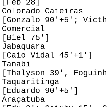
[Feb 28]
Colorado Caieiras
[Gonzalo 90'+5'; Victh
Comercial 0
[Biel 75']
Jabaquara 0-1
[Caio Vidal 45'+1']
Tanabi 2-0
[Thalyson 39', Foguinh
Taquaritinga 
[Eduardo 90'+5']
Araçatuba 1-