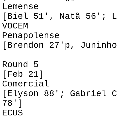
Lemense 2-1 
[Biel 51', Natã 56'; L
VOCEM 0-0
Penapolense 
[Brendon 27'p, Juninho
Round 5
[Feb 21]
Comercial 1-
[Elyson 88'; Gabriel C
78']
ECUS 0-0