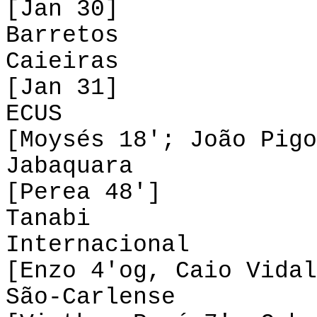
[Jan 30]
Barretos 0-
Caieiras
[Jan 31]
ECUS 1-1 
[Moysés 18'; João Pigo
Jabaquara 1-
[Perea 48']
Tanabi 0-0
Internacional 
[Enzo 4'og, Caio Vidal
São-Carlense 