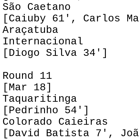
São Caetano 
[Caiuby 61', Carlos Ma
Araçatuba 0-
Internacional
[Diogo Silva 34']
Round 11
[Mar 18]
Taquaritinga 1
[Pedrinho 54']
Colorado Caieir
[David Batista 7', Joã