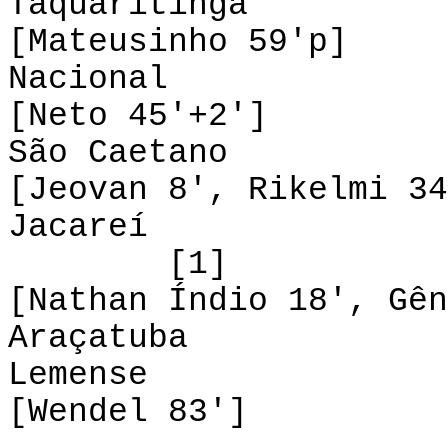
Taquaritinga
[Mateusinho 59'p]
Nacional 0-1
[Neto 45'+2']
São Caetano 2
[Jeovan 8', Rikelmi 34
Jacareí 0-3
[1]
[Nathan Índio 18', Gên
Araçatuba 0
Lemense 0-1
[Wendel 83']