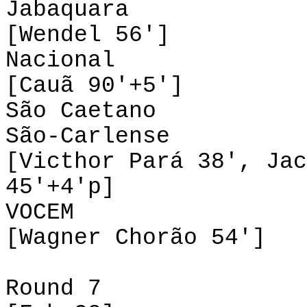
Jabaquara 0-
[Wendel 56']
Nacional 0-
[Cauã 90'+5']
São Caetano 
São-Carlense 
[Victhor Pará 38', Jac
45'+4'p]
VOCEM 0-1 I
[Wagner Chorão 54']
Round 7