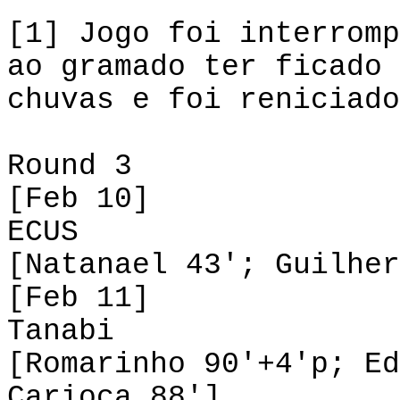
[1] Jogo foi interromp
ao gramado ter ficado 
chuvas e foi reniciado
Round 3
[Feb 10]
ECUS 1-1 S
[Natanael 43'; Guilher
[Feb 11]
Tanabi 1-2 
[Romarinho 90'+4'p; Ed
Carioca 88']