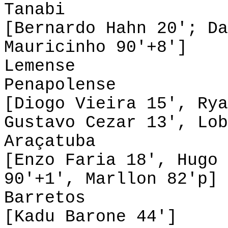
Tanabi 1-2 
[Bernardo Hahn 20'; Da
Mauricinho 90'+8']
Lemense 0-
Penapolense 3
[Diogo Vieira 15', Rya
Gustavo Cezar 13', Lob
Araçatuba 2-
[Enzo Faria 18', Hugo 
90'+1', Marllon 82'p]
Barretos 0-1
[Kadu Barone 44']