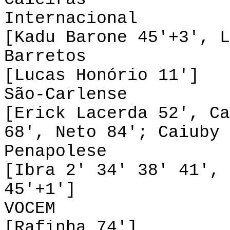
Internacional 2
[Kadu Barone 45'+3', L
Barretos 1-
[Lucas Honório 11']
São-Carlense 4
[Erick Lacerda 52', Ca
68', Neto 84'; Caiuby 
Penapolese 6
[Ibra 2' 34' 38' 41', 
45'+1']
VOCEM 0-1
[Rafinha 74']