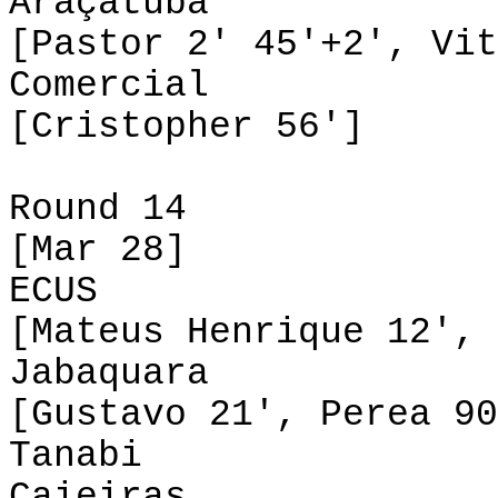
Araçatuba 0
[Pastor 2' 45'+2', Vit
Comercial 1-0
[Cristopher 56']
Round 14
[Mar 28]
ECUS 2-0 
[Mateus Henrique 12', 
Jabaquara 2-
[Gustavo 21', Perea 90
Tanabi 0-0
Caieiras