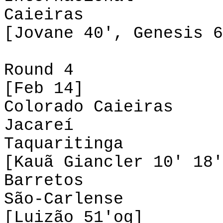
Caieiras
[Jovane 40', Genesis 6
Round 4
[Feb 14]
Colorado Caieira
Jacareí 0-0
Taquaritinga 
[Kauã Giancler 10' 18'
Barretos 0-
São-Carlense 
[Luizão 51'og]