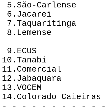
5.São-Carlense 
6.Jacareí 14 
7.Taquaritinga 
8.Lemense 14 
----------------------
9.ECUS 14 5
10.Tanabi 14 
11.Comercial 1
12.Jabaquara 1
13.VOCEM 14 
14.Colorado Caiei
- - - - - - - - - - - 