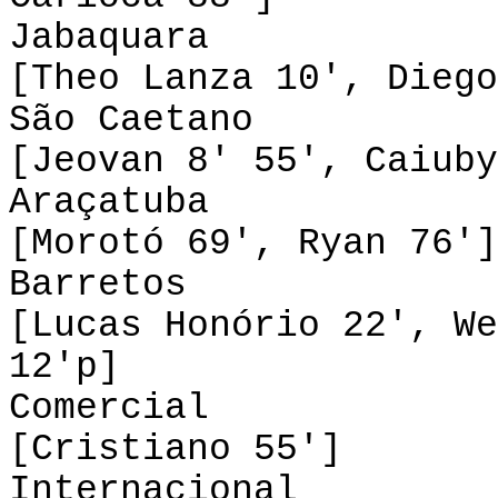
Jabaquara 0
[Theo Lanza 10', Diego
São Caetano 3
[Jeovan 8' 55', Caiuby
Araçatuba 0
[Morotó 69', Ryan 76']
Barretos 2
[Lucas Honório 22', We
12'p]
Comercial 0-1
[Cristiano 55']
Internacional 