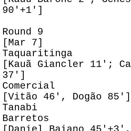
90'+1']
Round 9
[Mar 7]
Taquaritinga 1
[Kauã Giancler 11'; Ca
37']
Comercial 2-
[Vitão 46', Dogão 85']
Tanabi 0-0
Barretos 2-
[Daniel Baiano 45'+3',