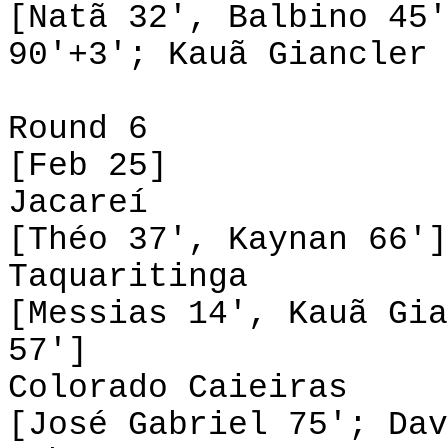
[Natã 32', Balbino 45'
90'+3'; Kauã Giancler 
Round 6
[Feb 25]
Jacareí 2-0
[Théo 37', Kaynan 66']
Taquaritinga 3
[Messias 14', Kauã Gia
57']
Colorado Caieira
[José Gabriel 75'; Dav