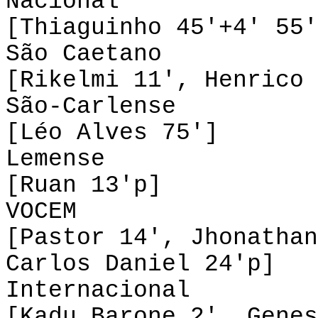
Nacional 0-4
[Thiaguinho 45'+4' 55'
São Caetano 2
[Rikelmi 11', Henrico 
São-Carlense 
[Léo Alves 75']
Lemense 1-0
[Ruan 13'p]
VOCEM 2-2 
[Pastor 14', Jhonathan
Carlos Daniel 24'p]
Internacional 
[Kadu Barone 2', Genes